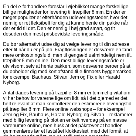
En del e-forhandlere foreslår i øjeblikket mange forskellige
billige muligheder for levering til træpiller 8 mm. En der er
meget populær er efterhånden udleveringssteder, hvor det
nemlig er ret fleksibelt for dig at kunne hente din pakke når
der er tid til det. Den er nemlig i høj grad smart, og tit
desuden den mest prisbevidste leveringsmåde.
Du bør alternativt udse dig at vælge levering til din adresse
eller til når du er på job. Fragtløsningen er desværre en tand
mere omkostningsfuld, men til gengæld ualmindeligt nem ift.
træpiller 8 mm online. Den mest billige leveringsmåde er
utvivlsomt selv at hente pakken, som desværre beroer på at
du opholder dig med kort afstand til e-firmaets byggemarked,
for eksempel Bauhaus, Silvan, Jem og Fix eller Harald
Nyborg.
Antal dages levering på træpiller 8 mm er temmelig vital om
vi har behov for varerne lige om lidt, så i det øjemed er det
helt relevant at man kontrollerer den estimerede leveringstid
på træpiller 8 mm. Flere online webshops – for eksempel
Jem og Fix, Bauhaus, Harald Nyborg og Silvan – reklamerer
med billig levering på blot en enkelt hverdag på en masse
varenumre online, men husk at det påkræver at handlen
gemmenføres før et fastslået klokkeslæt, med det formål at