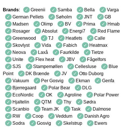
Brands
:
Greenii
Samba
Bella
Varga
German Pellets
Søholm
JNT
GB
Madsen
Olimp
BV
Prima
Hmab
Rosager
Absolut
Energi7
Red Flame
Greenwood
TJ
Heatlets
Calle
Skovlyst
Vida
Fabich
Heatmax
Neova
Laxå
Faurkilde
Tietze
Unite
Flex heat
JBV
Fågelfors
SJS
Stampemøllen
Cellesluse
Blue
Point
DK Brænde
JV
Otto Duborg
Vakuum
Per Gosvig
Ekman
Genfa
Bjerregaard
Polar Bear
DLG
EcoNordic
OK
Agroline
Polar Power
Hjaltelin
QTM
Thy
Sødra
Scanbio
Team JK
Task
Dalmose
RW
Coop
Veddum
Danish Agro
Sodra
Gosvig
Skelstrup
Ewers