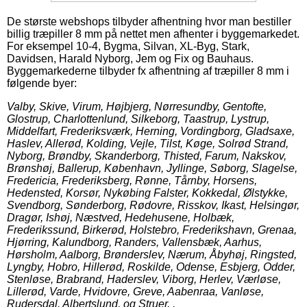
De største webshops tilbyder afhentning hvor man bestiller
billig træpiller 8 mm på nettet men afhenter i byggemarkedet.
For eksempel 10-4, Bygma, Silvan, XL-Byg, Stark,
Davidsen, Harald Nyborg, Jem og Fix og Bauhaus.
Byggemarkederne tilbyder fx afhentning af træpiller 8 mm i
følgende byer:
Valby, Skive, Virum, Højbjerg, Nørresundby, Gentofte,
Glostrup, Charlottenlund, Silkeborg, Taastrup, Lystrup,
Middelfart, Frederiksværk, Herning, Vordingborg, Gladsaxe,
Haslev, Allerød, Kolding, Vejle, Tilst, Køge, Solrød Strand,
Nyborg, Brøndby, Skanderborg, Thisted, Farum, Nakskov,
Brønshøj, Ballerup, København, Jyllinge, Søborg, Slagelse,
Fredericia, Frederiksberg, Rønne, Tårnby, Horsens,
Hedensted, Korsør, Nykøbing Falster, Kokkedal, Ølstykke,
Svendborg, Sønderborg, Rødovre, Risskov, Ikast, Helsingør,
Dragør, Ishøj, Næstved, Hedehusene, Holbæk,
Frederikssund, Birkerød, Holstebro, Frederikshavn, Grenaa,
Hjørring, Kalundborg, Randers, Vallensbæk, Aarhus,
Hørsholm, Aalborg, Brønderslev, Nærum, Åbyhøj, Ringsted,
Lyngby, Hobro, Hillerød, Roskilde, Odense, Esbjerg, Odder,
Stenløse, Brabrand, Haderslev, Viborg, Herlev, Værløse,
Lillerød, Varde, Hvidovre, Greve, Aabenraa, Vanløse,
Rudersdal, Albertslund, og Struer, .