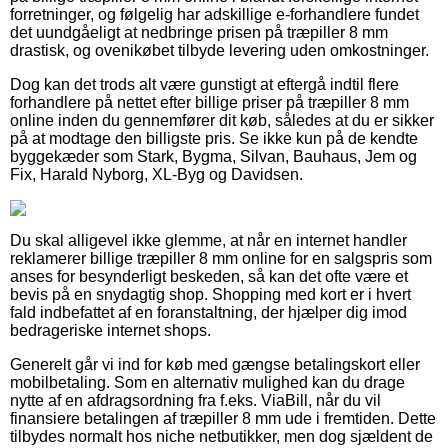
forretninger, og følgelig har adskillige e-forhandlere fundet
det uundgåeligt at nedbringe prisen på træpiller 8 mm
drastisk, og ovenikøbet tilbyde levering uden omkostninger.
Dog kan det trods alt være gunstigt at eftergå indtil flere
forhandlere på nettet efter billige priser på træpiller 8 mm
online inden du gennemfører dit køb, således at du er sikker
på at modtage den billigste pris. Se ikke kun på de kendte
byggekæder som Stark, Bygma, Silvan, Bauhaus, Jem og
Fix, Harald Nyborg, XL-Byg og Davidsen.
Du skal alligevel ikke glemme, at når en internet handler
reklamerer billige træpiller 8 mm online for en salgspris som
anses for besynderligt beskeden, så kan det ofte være et
bevis på en snydagtig shop. Shopping med kort er i hvert
fald indbefattet af en foranstaltning, der hjælper dig imod
bedrageriske internet shops.
Generelt går vi ind for køb med gængse betalingskort eller
mobilbetaling. Som en alternativ mulighed kan du drage
nytte af en afdragsordning fra f.eks. ViaBill, når du vil
finansiere betalingen af træpiller 8 mm ude i fremtiden. Dette
tilbydes normalt hos niche netbutikker, men dog sjældent de