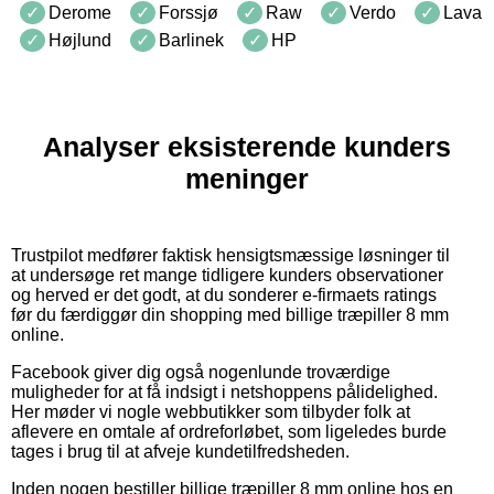
Derome
Forssjø
Raw
Verdo
Lava
Højlund
Barlinek
HP
Analyser eksisterende kunders
meninger
Trustpilot medfører faktisk hensigtsmæssige løsninger til
at undersøge ret mange tidligere kunders observationer
og herved er det godt, at du sonderer e-firmaets ratings
før du færdiggør din shopping med billige træpiller 8 mm
online.
Facebook giver dig også nogenlunde troværdige
muligheder for at få indsigt i netshoppens pålidelighed.
Her møder vi nogle webbutikker som tilbyder folk at
aflevere en omtale af ordreforløbet, som ligeledes burde
tages i brug til at afveje kundetilfredsheden.
Inden nogen bestiller billige træpiller 8 mm online hos en