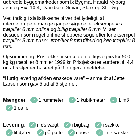
udbredte byggemarkeder som fx Bygma, Harald Nyborg,
Jem og Fix, 10-4, Davidsen, Silvan, Stark og XL-Byg.
Ved indkig i statistikkerne bliver det tydeligt, at
internetbrugere mange gange søger efter eksempelvis
træpiller 8 mm online
og
billig træpiller 8 mm
. Vi ser
desuden som regel online shoppere søge efter for eksempel
træpiller 8 mm priser
,
træpiller 8 mm tilbud
og
køb træpiller 8
mm
.
Opsummering: Pristjekket viser at den billigste pris for
900
kg
kg
træpiller 8 mm
er
1999
kr
.
Pristjekket er vurderet til
4.4
ud af 5 stjerner baseret på
9
brugeranmeldelser
.
“
Hurtig levering af den ønskede vare
” – anmeldt af
Jette
Larsen
som gav
5
ud af
5
stjerner
.
Mængder
:
1 rummeter
1 kubikmeter
1 m3
1 palle
Levering
:
i løs vægt
i bigbag
i sække
til døren
på palle
i poser
i netsække