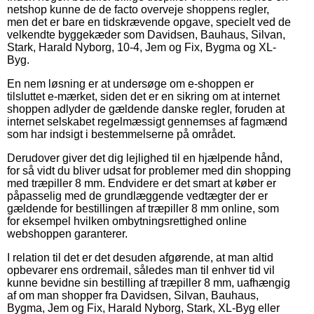
netshop kunne de de facto overveje shoppens regler,
men det er bare en tidskrævende opgave, specielt ved de
velkendte byggekæder som Davidsen, Bauhaus, Silvan,
Stark, Harald Nyborg, 10-4, Jem og Fix, Bygma og XL-
Byg.
En nem løsning er at undersøge om e-shoppen er
tilsluttet e-mærket, siden det er en sikring om at internet
shoppen adlyder de gældende danske regler, foruden at
internet selskabet regelmæssigt gennemses af fagmænd
som har indsigt i bestemmelserne på området.
Derudover giver det dig lejlighed til en hjælpende hånd,
for så vidt du bliver udsat for problemer med din shopping
med træpiller 8 mm. Endvidere er det smart at køber er
påpasselig med de grundlæggende vedtægter der er
gældende for bestillingen af træpiller 8 mm online, som
for eksempel hvilken ombytningsrettighed online
webshoppen garanterer.
I relation til det er det desuden afgørende, at man altid
opbevarer ens ordremail, således man til enhver tid vil
kunne bevidne sin bestilling af træpiller 8 mm, uafhængig
af om man shopper fra Davidsen, Silvan, Bauhaus,
Bygma, Jem og Fix, Harald Nyborg, Stark, XL-Byg eller