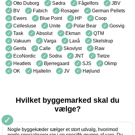
Otto Duborg
Sødra
Fågelfors
JBV
BV
Fabich
Rosager
German Pellets
Ewers
Blue Point
HP
Coop
Cellesluse
Unite
Polar Bear
Gosvig
Task
Absolut
Ekman
QTM
Vakuum
Varga
Laxå
Skelstrup
Genfa
Calle
Skovlyst
Raw
EcoNordic
Sodra
JNT
Tietze
Heatlets
Bjerregaard
SJS
Olimp
OK
Hjaltelin
JV
Højlund
Hvilket byggemarked skal du
vælge?
✓
Nogle byggekæder sælger et stort udvalg, hvorimod
nogle specialiserer sig i en specifik gruppe af vare. Du