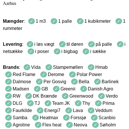
Aarhus
Mængder
:
1 m3
1 palle
1 kubikmeter
1
rummeter
Levering
:
i løs vægt
til døren
på palle
i
netsække
i poser
i bigbag
i sække
Brands
:
Vida
Stampemøllen
Hmab
Red Flame
Derome
Polar Power
Dalmose
Per Gosvig
Bella
Barlinek
Madsen
GB
Greenii
Danish Agro
RW
DK Brænde
Greenwood
Verdo
DLG
TJ
Team JK
Thy
Prima
Faurkilde
Energi7
Lava
Veddum
Samba
Heatmax
Forssjø
Scanbio
Agroline
Flex heat
Neova
Søholm