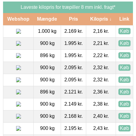
Laveste kilopris for træpiller 8 mm inkl. fragt*
Webshop
Mængde
Pris
Kilopris ↓
Link
1.000 kg
2.169 kr.
2,16 kr.
Køb
900 kg
1.995 kr.
2,21 kr.
Køb
896 kg
1.995 kr.
2,22 kr.
Køb
900 kg
2.095 kr.
2,32 kr.
Køb
900 kg
2.095 kr.
2,32 kr.
Køb
896 kg
2.121 kr.
2,36 kr.
Køb
900 kg
2.149 kr.
2,38 kr.
Køb
900 kg
2.168 kr.
2,40 kr.
Køb
900 kg
2.195 kr.
2,43 kr.
Køb