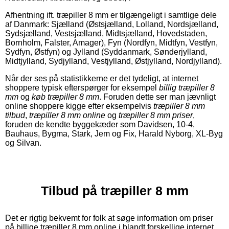
Afhentning ift. træpiller 8 mm er tilgængeligt i samtlige dele
af Danmark: Sjælland (Østsjælland, Lolland, Nordsjælland,
Sydsjælland, Vestsjælland, Midtsjælland, Hovedstaden,
Bornholm, Falster, Amager), Fyn (Nordfyn, Midtfyn, Vestfyn,
Sydfyn, Østfyn) og Jylland (Syddanmark, Sønderjylland,
Midtjylland, Sydjylland, Vestjylland, Østjylland, Nordjylland).
Når der ses på statistikkerne er det tydeligt, at internet
shoppere typisk efterspørger for eksempel
billig træpiller 8
mm
og
køb træpiller 8 mm
. Foruden dette ser man jævnligt
online shoppere kigge efter eksempelvis
træpiller 8 mm
tilbud
,
træpiller 8 mm online
og
træpiller 8 mm priser
,
foruden de kendte byggekæder som Davidsen, 10-4,
Bauhaus, Bygma, Stark, Jem og Fix, Harald Nyborg, XL-Byg
og Silvan.
Tilbud på træpiller 8 mm
Det er rigtig bekvemt for folk at søge information om priser
på billige træpiller 8 mm online i blandt forskellige internet