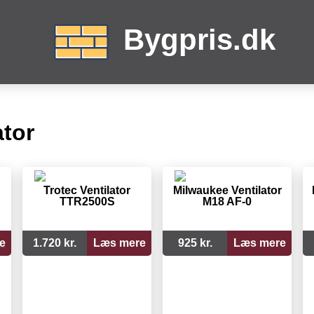
Bygpris.dk
ator
Trotec Ventilator
Milwaukee Ventilator
TTR2500S
M18 AF-0
e
1.720 kr.
Læs mere
925 kr.
Læs mere