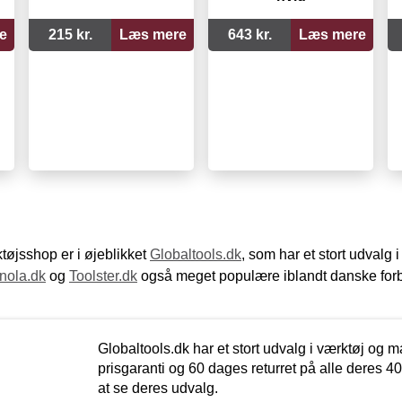
e
215 kr.
Læs mere
643 kr.
Læs mere
øjsshop er i øjeblikket
Globaltools.dk
, som har et stort udvalg
nola.dk
og
Toolster.dk
også meget populære iblandt danske for
Globaltools.dk har et stort udvalg i værktøj og m
prisgaranti og 60 dages returret på alle deres 40.
at se deres udvalg.