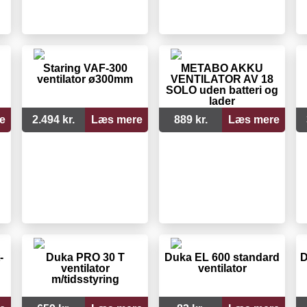
Staring VAF-300
METABO AKKU
ventilator ø300mm
VENTILATOR AV 18
SOLO uden batteri og
lader
e
2.494 kr.
Læs mere
889 kr.
Læs mere
-
Duka PRO 30 T
Duka EL 600 standard
D
ventilator
ventilator
m/tidsstyring