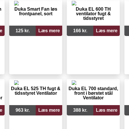
n
Duka Smart Fan løs
Duka EL 600 TH
frontpanel, sort
ventilator fugt &
tidsstyret
e
125 kr.
Læs mere
166 kr.
Læs mere
Duka EL 525 TH fugt &
Duka EL 700 standard,
tidsstyret Ventilator
front i børstet stål
r
Ventilator
e
963 kr.
Læs mere
388 kr.
Læs mere