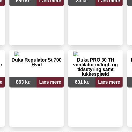
e
659 kr.
Læs mere
83 kr.
Læs mere
Duka Regulator St 700
Duka PRO 30 TH
r
Hvid
ventilator m/fugt- og
tidsstyring samt
lukkespjæld
e
863 kr.
Læs mere
631 kr.
Læs mere