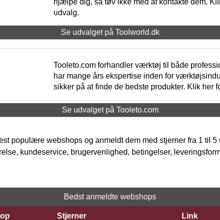
hjælpe dig, så tøv ikke med at kontakte dem. Klik
udvalg.
Se udvalget på Toolworld.dk
Tooleto.com forhandler værktøj til både profess
har mange års ekspertise inden for værktøjsindu
sikker på at finde de bedste produkter. Klik her f
Se udvalget på Tooleto.com
t populære webshops og anmeldt dem med stjerner fra 1 til 5 ud
rrelse, kundeservice, brugervenlighed, betingelser, leveringsfor
Bedst anmeldte webshops
op
Stjerner
Link