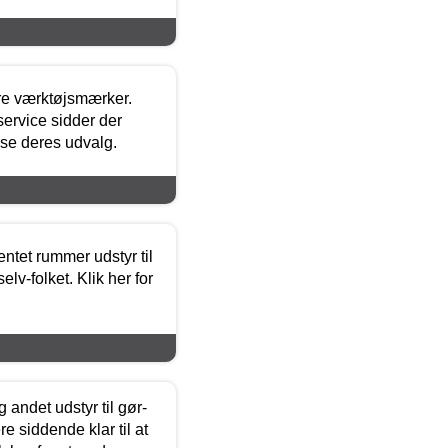
ore værktøjsmærker.
ervice sidder der
t se deres udvalg.
entet rummer udstyr til
lv-folket. Klik her for
 andet udstyr til gør-
 siddende klar til at