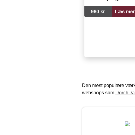
980 kr.
Læs mer
Den mest populære værkt
webshops som
DorchDa