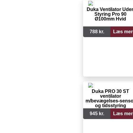
Duka Ventilator Ude
Styring Pro 90
Ø100mm Hvid
788 kr.
Læs mer
Duka PRO 30 ST
ventilator
m/bevægelses-senso
og tidsstyring
945 kr.
Læs mer