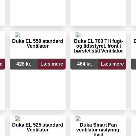
Duka EL 550 standard
Duka EL 700 TH fugt-
D
Ventilator
og tidsstyret, front i
børstet stål Ventilator
e
428 kr.
Læs mere
464 kr.
Læs mere
Duka EL 525 standard
Duka Smart Fan
Ventilator
ventilator u/styring,
hvid