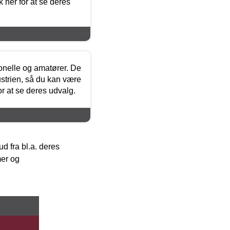
 her for at se deres
ionelle og amatører. De
strien, så du kan være
or at se deres udvalg.
 fra bl.a. deres
mer og