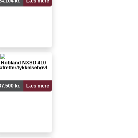
24.104 kr.
Læs mere
Robland NXSD 410
afretter/tykkelsehøvl
37.500 kr.
Læs mere