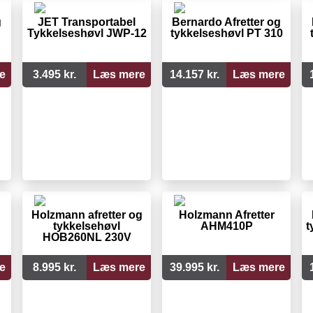
g
JET Transportabel
Bernardo Afretter og
Tykkelseshøvl JWP-12
tykkelseshøvl PT 310
e
3.495 kr.
Læs mere
14.157 kr.
Læs mere
Holzmann afretter og
Holzmann Afretter
tykkelsehøvl
AHM410P
t
HOB260NL 230V
e
8.995 kr.
Læs mere
39.995 kr.
Læs mere