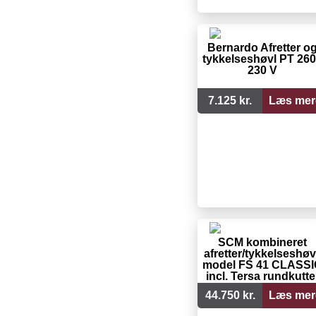
Bernardo Afretter o
tykkelseshøvl PT 260
230 V
7.125 kr.
Læs mer
SCM kombineret
afretter/tykkelseshøv
model FS 41 CLASS
incl. Tersa rundkutte
med knive med
44.750 kr.
Læs mer
hurtiglåsning.