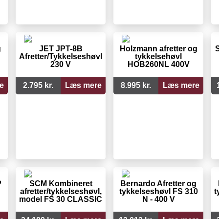
g
JET JPT-8B
Holzmann afretter og
S
Afretter/Tykkelseshøvl
tykkelsehøvl
230 V
HOB260NL 400V
e
2.795 kr.
Læs mere
8.995 kr.
Læs mere
P
SCM Kombineret
Bernardo Afretter og
afretter/tykkelseshøvl,
tykkelseshøvl FS 310
t
model FS 30 CLASSIC
N - 400 V