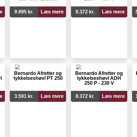
e
9.995 kr.
Læs mere
8.372 kr.
Læs mere
Bernardo Afretter og
Bernardo Afretter og
l
tykkelseshøvl PT 250
tykkelseshøvl ADH
250 P - 230 V
e
3.591 kr.
Læs mere
8.372 kr.
Læs mere