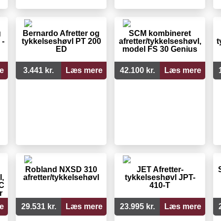
g
Bernardo Afretter og
SCM kombineret
 -
tykkelseshøvl PT 200
afretter/tykkelseshøvl,
t
ED
model FS 30 Genius
e
3.441 kr.
Læs mere
42.100 kr.
Læs mere
Robland NXSD 310
JET Afretter-
l,
afretter/tykkelsehøvl
tykkelseshøvl JPT-
IC
410-T
r
e
29.531 kr.
Læs mere
23.995 kr.
Læs mere