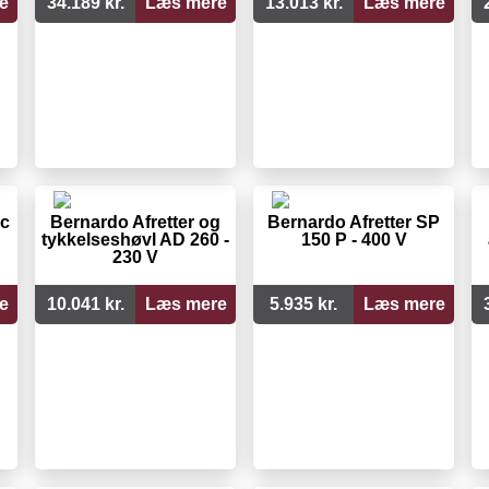
e
34.189 kr.
Læs mere
13.013 kr.
Læs mere
1c
Bernardo Afretter og
Bernardo Afretter SP
tykkelseshøvl AD 260 -
150 P - 400 V
230 V
e
10.041 kr.
Læs mere
5.935 kr.
Læs mere