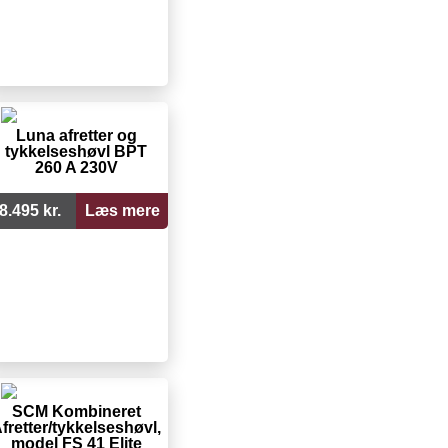
Luna afretter og
tykkelseshøvl BPT
260 A 230V
8.495 kr.
Læs mere
SCM Kombineret
fretter/tykkelseshøvl,
model FS 41 Elite