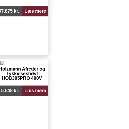
57.875 kr.
Læs mere
Holzmann Afretter og
Tykkelseshøvl
HOB305PRO 400V
15.548 kr.
Læs mere