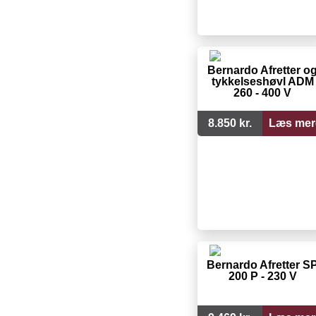
Bernardo Afretter o
tykkelseshøvl ADM
260 - 400 V
8.850 kr.
Læs mer
Bernardo Afretter S
200 P - 230 V