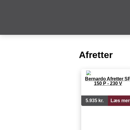
Afretter
Bernardo Afretter S
150 P - 230 V
5.935 kr.
Læs mer