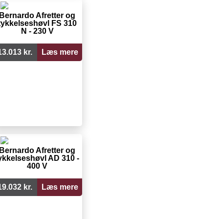
Bernardo Afretter og
tykkelseshøvl FS 310
N - 230 V
13.013 kr.
Læs mere
Bernardo Afretter og
ykkelseshøvl AD 310 -
400 V
19.032 kr.
Læs mere