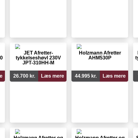
JET Afretter-
Holzmann Afretter
10
tykkelseshøvl 230V
AHM530P
t
JPT-310HH-M
e
26.700 kr.
Læs mere
44.995 kr.
Læs mere
Holzmann Afretter og
Holzmann Afretter og