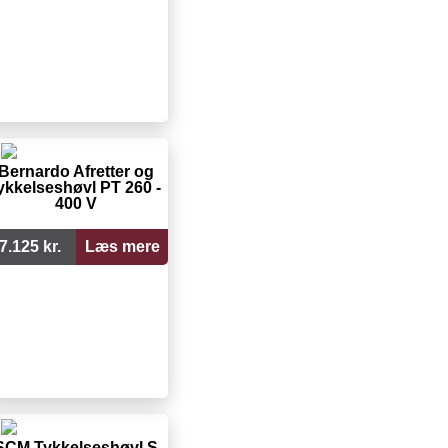
Bernardo Afretter og
ykkelseshøvl PT 260 -
400 V
7.125 kr.
Læs mere
SCM Tykkelseshøvl S