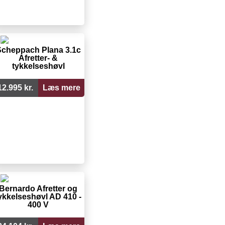
cheppach Plana 3.1c
Afretter- &
tykkelseshøvl
12.995 kr.
Læs mere
Bernardo Afretter og
ykkelseshøvl AD 410 -
400 V