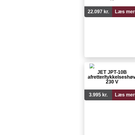
22.097 kr.
Læs mer
JET JPT-10B
afretter/tykkelseshøv
230 V
3.995 kr.
Læs mer