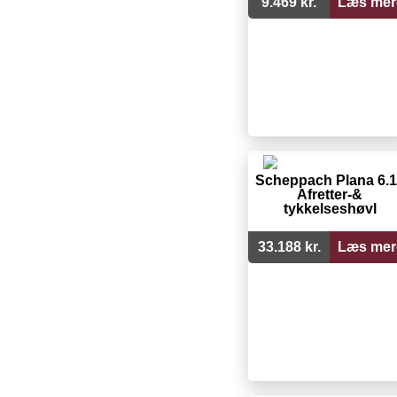
9.469 kr.
Læs mer
Scheppach Plana 6.
Afretter-&
tykkelseshøvl
33.188 kr.
Læs mer