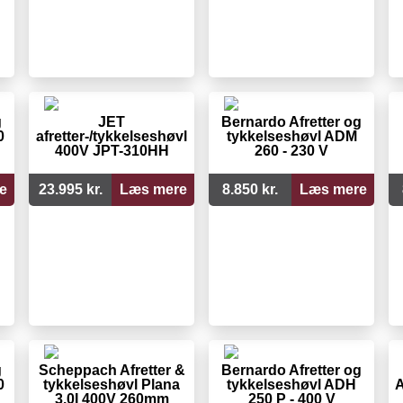
g
JET
Bernardo Afretter og
0
afretter-/tykkelseshøvl
tykkelseshøvl ADM
400V JPT-310HH
260 - 230 V
e
23.995 kr.
Læs mere
8.850 kr.
Læs mere
g
Scheppach Afretter &
Bernardo Afretter og
0
tykkelseshøvl Plana
tykkelseshøvl ADH
A
3.0I 400V 260mm
250 P - 400 V