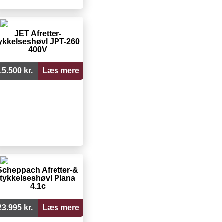
JET Afretter-
ykkelseshøvl JPT-260
400V
15.500 kr.
Læs mere
Scheppach Afretter-&
tykkelseshøvl Plana
4.1c
23.995 kr.
Læs mere