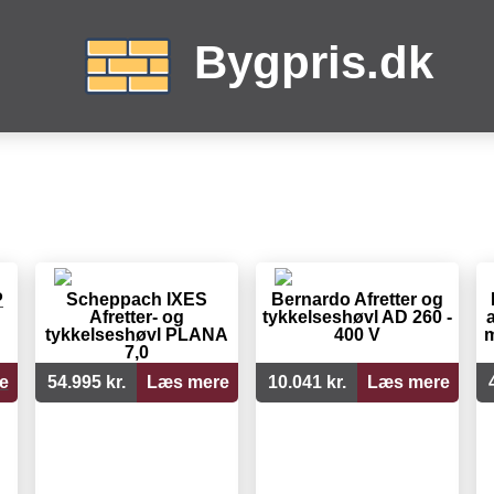
Bygpris.dk
P
Scheppach IXES
Bernardo Afretter og
Afretter- og
tykkelseshøvl AD 260 -
a
tykkelseshøvl PLANA
400 V
m
7,0
e
54.995 kr.
Læs mere
10.041 kr.
Læs mere