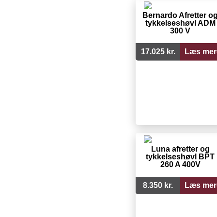
Bernardo Afretter o
tykkelseshøvl ADM
300 V
17.025 kr.
Læs mer
Luna afretter og
tykkelseshøvl BPT
260 A 400V
8.350 kr.
Læs mer