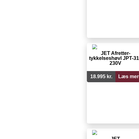
JET Afretter-
tykkelseshøvl JPT-3
230V
18.995 kr.
Læs mer
JET