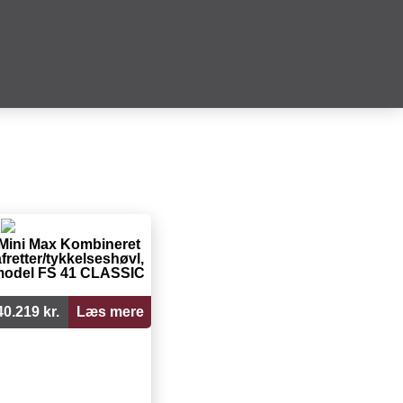
Mini Max Kombineret
fretter/tykkelseshøvl,
odel FS 41 CLASSIC
40.219 kr.
Læs mere