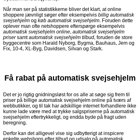
Når man ser på statistikkerne bliver det klart, at online
shoppere jævnligt søger efter eksempelvis
billig automatisk
svejsehjelm
og
køb automatisk svejsehjelm
. Foruden dette
oplever man ofte netshoppere efterspørge eksempelvis
automatisk svejsehjelm online
,
automatisk svejsehjelm
priser
samt
automatisk svejsehjelm tilbud
, foruden de store
byggecentre som Harald Nyborg, Bygma, Bauhaus, Jem og
Fix, 10-4, XL-Byg, Davidsen, Silvan og Stark.
Få rabat på automatisk svejsehjelm
Det er jo rigtig gnidningsløst for os alle at søge sig frem til
priser på billige automatisk svejsehjelm online på tværs af
webbutikker, og til tak har adskillige internet forhandlere ikke
kunne lade være med at trykke salgspriserne på automatisk
svejsehjelm eftertrykkeligt, og endda byde på fragt uden
beregning.
Derfor kan det alligevel vise sig udbytterigt at inspicere
enkelte webshops efter tilbud og udsalg på automatisk