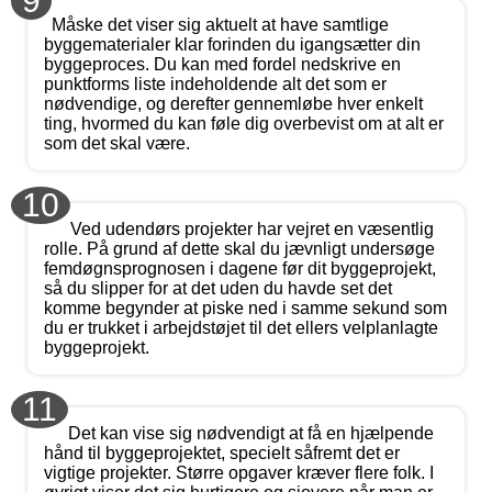
9
Måske det viser sig aktuelt at have samtlige
byggematerialer klar forinden du igangsætter din
byggeproces. Du kan med fordel nedskrive en
punktforms liste indeholdende alt det som er
nødvendige, og derefter gennemløbe hver enkelt
ting, hvormed du kan føle dig overbevist om at alt er
som det skal være.
10
Ved udendørs projekter har vejret en væsentlig
rolle. På grund af dette skal du jævnligt undersøge
femdøgnsprognosen i dagene før dit byggeprojekt,
så du slipper for at det uden du havde set det
komme begynder at piske ned i samme sekund som
du er trukket i arbejdstøjet til det ellers velplanlagte
byggeprojekt.
11
Det kan vise sig nødvendigt at få en hjælpende
hånd til byggeprojektet, specielt såfremt det er
vigtige projekter. Større opgaver kræver flere folk. I