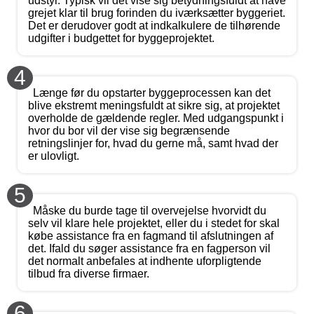
udstyr. Typisk vil det vise sig betydningsfuldt at have
grejet klar til brug forinden du iværksætter byggeriet.
Det er derudover godt at indkalkulere de tilhørende
udgifter i budgettet for byggeprojektet.
4
Længe før du opstarter byggeprocessen kan det
blive ekstremt meningsfuldt at sikre sig, at projektet
overholde de gældende regler. Med udgangspunkt i
hvor du bor vil der vise sig begrænsende
retningslinjer for, hvad du gerne må, samt hvad der
er ulovligt.
5
Måske du burde tage til overvejelse hvorvidt du
selv vil klare hele projektet, eller du i stedet for skal
købe assistance fra en fagmand til afslutningen af
det. Ifald du søger assistance fra en fagperson vil
det normalt anbefales at indhente uforpligtende
tilbud fra diverse firmaer.
6