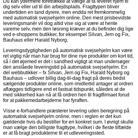
Du kan ydermere foretrække at vælge at få leveret hjem til
dig selv eller ud til din arbejdsplads. Fragttypen bliver
undertiden en tand dyrere, men endda ret fremkommelig
med automatisk svejsehjelm online. Den mest prisbevidste
leveringsmanér vil dog altid vise sig at være at hente
varerne selv, men den løsning kræver at du befinder dig lige
ved e-shoppens butikker, for eksempel Silvan, Jem og Fix,
Bauhaus eller Harald Nyborg.
Leveringsdygtigheden på automatisk svejsehjelm kan være
ret vigtig når man har brug for dine nye produkter om kort tid,
så i det øjemed er det i sandhed vigtigt at man undersøger
den anslåede leveringstid på automatisk svejsehjelm. En
del webbutikker – fx Silvan, Jem og Fix, Harald Nyborg og
Bauhaus – udlover billig dag-til-dag fragt på deres bedst
sælgende produkter online, som imidlertid antager at ordren
aflægges tidligere end et fastsat tidspunkt, således at de
med sikkerhed kan nå at få ordren hen til fragtfirmaet forud
for at pakkemedarbejderne har fyraften.
Visse e-forhandlere præsterer levering uden beregning på
automatisk svejsehjelm online, men i reglen er det kun
gældende hvis du bestiller for en konkret sum. I øvrigt skulle
man vælge den billigste fragttype, hvilket i de fleste tilfælde
er at få bragt produkterne til et udleveringssted.