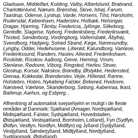
Gladsaxe, Middelfart, Kolding, Valby, Albertslund, Brabrand,
Charlottenlund, Nærum, Brønshøj, Skive, Ishøj, Farum,
Taastrup, Odense, Lystrup, Varde, Horsens, Tilst, Hørsholm,
Rudersdal, København, Haderslev, Holbæk, Helsingør,
Dragør, Hjørring, Tårnby, Fredericia, Jyllinge, Silkeborg,
Gentofte, Slagelse, Nyborg, Frederiksberg, Frederiksværk,
Thisted, Sønderborg, Vordingborg, Vallensbæk, Åbyhøj,
Svendborg, Højbjerg, Solrød Strand, Køge, Nørresundby,
Lyngby, Odder, Hedehusene, Lillerød, Kalundborg, Vanløse,
Frederikssund, Randers, Haslev, Allerød, Frederikshavn,
Roskilde, Risskov, Aalborg, Greve, Herning, Virum,
Stenløse, Rødovre, Viborg, Ringsted, Herlev, Struer,
Glostrup, Korsør, Nakskov, Brøndby, Ølstykke, Hedensted,
Grenaa, Kokkedal, Brønderslev, Vejle, Hillerød, Rønne,
Holstebro, Hobro, Nykøbing Falster, Birkerød, Hvidovre,
Næstved, Værløse, Skanderborg, Søborg, Aabenraa, Ikast,
Ballerup, Aarhus, og Esbjerg, .
Afhentning af automatisk svejsehjelm er muligt i de fleste
områder af Danmark: Sjælland (Amager, Nordsjælland,
Midtsjælland, Falster, Sydsjælland, Hovedstaden,
Østsjælland, Vestsjælland, Bornholm, Lolland), Fyn (Sydfyn,
Østfyn, Vestfyn, Nordfyn, Midtfyn) og Jylland (Sydjylland,
Vestjylland, Sønderjylland, Midtjylland, Nordjylland,
Syddanmark, Østjylland).