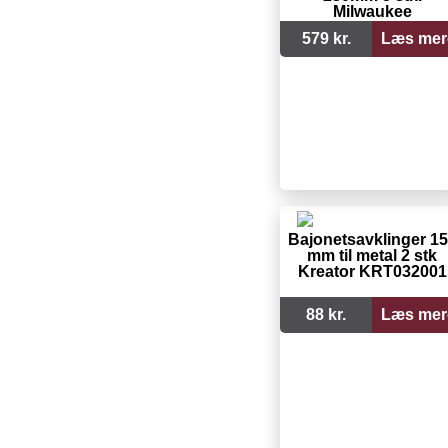
Milwaukee
579 kr.
Læs mer
Bajonetsavklinger 1
mm til metal 2 stk
Kreator KRT032001
88 kr.
Læs mer