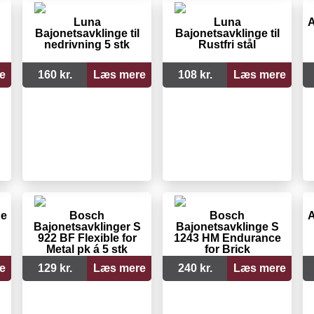
Luna
Luna
A
Bajonetsavklinge til
Bajonetsavklinge til
nedrivning 5 stk
Rustfri stål
e
160 kr.
Læs mere
108 kr.
Læs mere
ge
Bosch
Bosch
A
Bajonetsavklinger S
Bajonetsavklinge S
922 BF Flexible for
1243 HM Endurance
Metal pk á 5 stk
for Brick
e
129 kr.
Læs mere
240 kr.
Læs mere