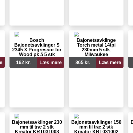
Bosch
Bajonetsavklinge
S
Bajonetsavklinger S
Torch metal 14tpi
2345 X Progressor for
230mm 5 stk.
Wood pk á 5 stk
Milwaukee
e
162 kr.
Læs mere
865 kr.
Læs mere
Bajonetsavklinger 230
Bajonetsavklinger 150
B
mm til træ 2 stk
mm til træ 2 stk
Kreator KRT031003
Kreator KRT031002