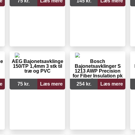
e
75 kr.
Læs mere
145 kr.
Læs mere
ge
AEG Bajonetsavklinge
Bosch
150/TP 1,4mm 3 stk til
Bajonetsavklinger S
træ og PVC
1213 AWP Precision
for Fiber Insulation pk
á 2 stk
e
75 kr.
Læs mere
254 kr.
Læs mere