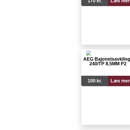
170 kr.
Læs mer
AEG Bajonetsavklin
240/TP 8,5MM P2
100 kr.
Læs mer