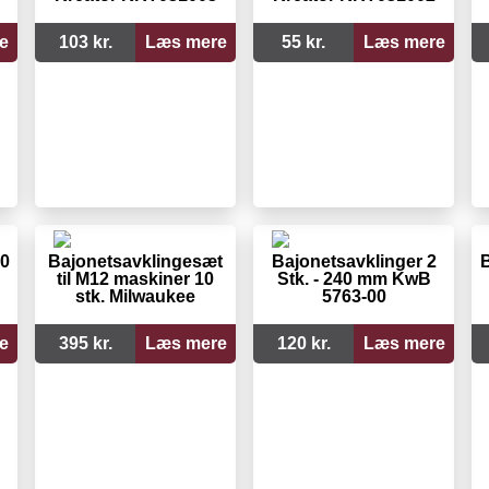
e
103 kr.
Læs mere
55 kr.
Læs mere
50
Bajonetsavklingesæt
Bajonetsavklinger 2
B
til M12 maskiner 10
Stk. - 240 mm KwB
stk. Milwaukee
5763-00
e
395 kr.
Læs mere
120 kr.
Læs mere