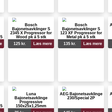
Bosch
Bosch
A
S
Bajonetsavklinger S
Bajonetsavklinger S
2345 X Progressor for
123 XF Progressor for
 5
Wood pk á 5 stk
Metal pk á 5 stk
e
125 kr.
Læs mere
135 kr.
Læs mere
Luna
AEG Bajonetsavklinge
A
S
Bajonetsavklinge
230/Special 2P
Progressive
 5
150x25x1,25mm