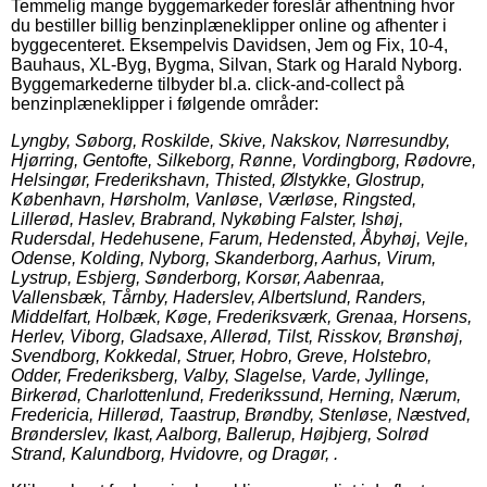
Temmelig mange byggemarkeder foreslår afhentning hvor
du bestiller billig benzinplæneklipper online og afhenter i
byggecenteret. Eksempelvis Davidsen, Jem og Fix, 10-4,
Bauhaus, XL-Byg, Bygma, Silvan, Stark og Harald Nyborg.
Byggemarkederne tilbyder bl.a. click-and-collect på
benzinplæneklipper i følgende områder:
Lyngby, Søborg, Roskilde, Skive, Nakskov, Nørresundby,
Hjørring, Gentofte, Silkeborg, Rønne, Vordingborg, Rødovre,
Helsingør, Frederikshavn, Thisted, Ølstykke, Glostrup,
København, Hørsholm, Vanløse, Værløse, Ringsted,
Lillerød, Haslev, Brabrand, Nykøbing Falster, Ishøj,
Rudersdal, Hedehusene, Farum, Hedensted, Åbyhøj, Vejle,
Odense, Kolding, Nyborg, Skanderborg, Aarhus, Virum,
Lystrup, Esbjerg, Sønderborg, Korsør, Aabenraa,
Vallensbæk, Tårnby, Haderslev, Albertslund, Randers,
Middelfart, Holbæk, Køge, Frederiksværk, Grenaa, Horsens,
Herlev, Viborg, Gladsaxe, Allerød, Tilst, Risskov, Brønshøj,
Svendborg, Kokkedal, Struer, Hobro, Greve, Holstebro,
Odder, Frederiksberg, Valby, Slagelse, Varde, Jyllinge,
Birkerød, Charlottenlund, Frederikssund, Herning, Nærum,
Fredericia, Hillerød, Taastrup, Brøndby, Stenløse, Næstved,
Brønderslev, Ikast, Aalborg, Ballerup, Højbjerg, Solrød
Strand, Kalundborg, Hvidovre, og Dragør, .