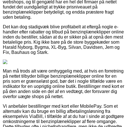
webshops, og til gengæld har en hel del firmaer på nettet
fundet det uundgåeligt at trykke prisniveauet på
benzinplæneklipper betydeligt, og endda præstere fragt
uden betaling.
Det kan dog stadigvæk blive profitabelt at eftergå nogle e-
handler efter rabatter og tilbud på benzinplæneklipper online
inden du bestiller, sådan at du er sikker på at opnå den mest
betalelige pris. Kig ikke bare på de store byggekæder som
Harald Nyborg, Bygma, XL-Byg, Silvan, Davidsen, Jem og
Fix, Bauhaus og Stark.
Man må trods alt være omhyggelig med, at hvis en forretning
på nettet tilbyder billige benzinplæneklipper online for en
pris som er grænseløst god, bør det i nogle tilfælde være en
indikator for en uoprigtig online butik. Bestillinger med kort er
på den anden side en del af en vedtægt, der forsvarer dig
overfor uægte shops på nettet.
Vi anbefaler bestillinger med kort eller MobilePay. Som et
alternativ kan du bruge en billig afbetalingsløsning fra
eksempelvis ViaBill, i tilfælde af at du har i sinde at godtgøre
omkostningerne til benzinplæneklipper af flere omgange.
Dette tilbydes ofte i nicheforhandlere, men ikke de udbredte