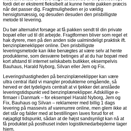
fordi det er ekstremt fleksibelt at kunne hente pakken præcis
når det passer dig. Fragtmuligheden er jo vældig
hensigtsmæssig, og desuden desuden den prisbilligste
metode til levering.
Du bør alternativt forsøge at få pakken sendt til din private
bopæl eller ud til dit arbejde. Fragtformen bliver som regel et
hak dyrere, men på den anden side ualmindeligt praktisk ift.
benzinplæneklipper online. Den prisbilligste
leveringsmetode kan ikke benægtes at være selv at hente
produkterne, som desværre betinges af at du har bopæl med
kort afstand til internet selskabets butikker, eksempelvis
Bauhaus, Harald Nyborg, Silvan eller Jem og Fix.
Leveringshastigheden på benzinplæneklipper kan være
ultra central ifald vi mangler produkterne omgående, så
herved er det tydeligvis centralt at vi tjekker det anslåede
leveringstidspunkt ved benzinplæneklipper. Adskillige e-
firmaer i Danmark – for eksempel Harald Nyborg, Jem og
Fix, Bauhaus og Silvan – reklamerer med billig 1 dags
levering på massevis af varenumre online, men glem ikke at
det står og falder med at bestillingen laves forud for et
nøjagtigt tidspunkt, sådan at de højst sandsynligt kan nå at
få produktet på posthuset inden logistikmedarbejderne tager
hjem.