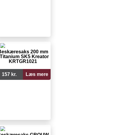
Beskæresaks 200 mm
 Titanium SK5 Kreator
KRTGR1021
157 kr.
Læs mere
Beskæresaks GROUW