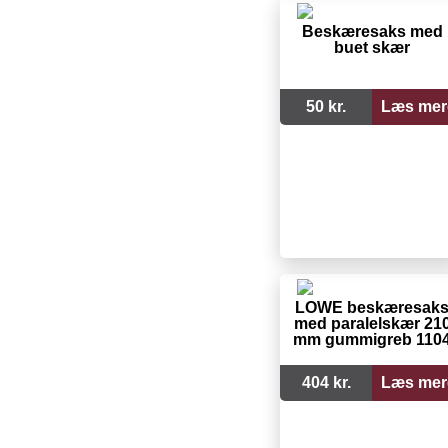
Beskæresaks med
buet skær
50 kr.
Læs mer
LÖWE beskæresak
med paralelskær 21
mm gummigreb 110
404 kr.
Læs mer