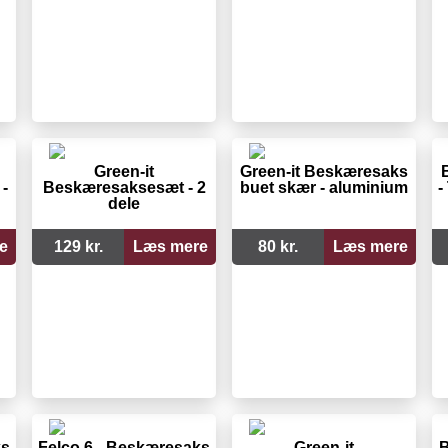
Green-it
Green-it Beskæresaks
-
Beskæresaksesæt - 2
buet skær - aluminium
-
dele
e
129 kr.
Læs mere
80 kr.
Læs mere
ks
Felco 6 - Beskæresaks
Green-it