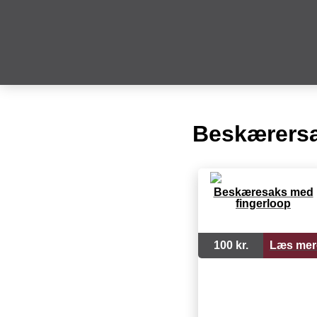
Beskærers
Beskæresaks med
fingerloop
100 kr.
Læs mer