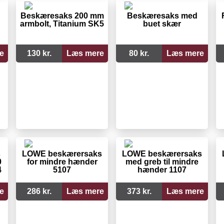
Beskæresaks 200 mm
Beskæresaks med
armbolt, Titanium SK5
buet skær
e
130 kr.
Læs mere
80 kr.
Læs mere
s
LÖWE beskærersaks
LÖWE beskærersaks
0
for mindre hænder
med greb til mindre
4
5107
hænder 1107
e
286 kr.
Læs mere
373 kr.
Læs mere