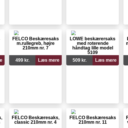
s
FELCO Beskæresaks
LÖWE beskærersaks
m.rullegreb, højre
med roterende
210mm nr. 7
håndtag lille model
5109
e
499 kr.
Læs mere
509 kr.
Læs mere
,
FELCO Beskæresaks,
FELCO Beskæresaks
m
classic 210mm nr. 4
210mm nr. 11