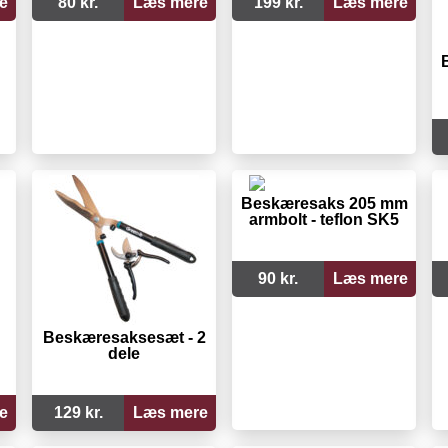
e
80 kr.
Læs mere
199 kr.
Læs mere
Beskæresaks 205 mm
armbolt - teflon SK5
90 kr.
Læs mere
Beskæresaksesæt - 2
dele
e
129 kr.
Læs mere