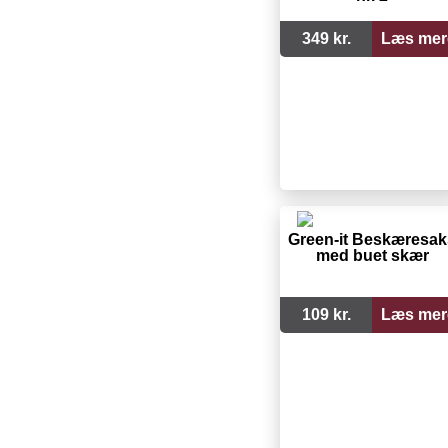
349 kr.
Læs mer
Green-it Beskæresak
med buet skær
109 kr.
Læs mer