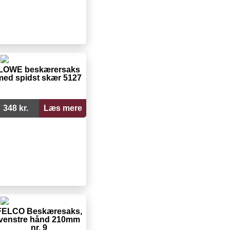
LÖWE beskærersaks
med spidst skær 5127
348 kr.
Læs mere
FELCO Beskæresaks,
venstre hånd 210mm
nr. 9