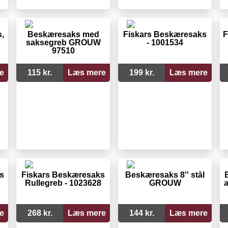
,
Beskæresaks med
Fiskars Beskæresaks
F
saksegreb GROUW
- 1001534
97510
e
115 kr.
Læs mere
199 kr.
Læs mere
s
Fiskars Beskæresaks
Beskæresaks 8'' stål
Rullegreb - 1023628
GROUW
a
e
268 kr.
Læs mere
144 kr.
Læs mere