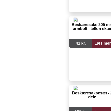
Beskæresaks 205 m
armbolt - teflon skæ
41 kr.
Læs mer
Beskæresaksesæt - 
dele