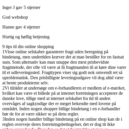
Inger J gav 5 stjerner
God webshop
Hanne gav 4 stjerner
Hurtig og høflig betjening
9 tips til din online shopping
1
Visse online selskaber garanterer fragt uden beregning på
bindetang, men undertiden kræver det at man bestiller for en fastsat
sum. Som alternativ kan man snuppe den mest prisbevidste
fragtmetode, der ofte vil være at få fragtmanden til at køre dine varer
til et udleveringssted. Fragttypen viser sig godt nok omvendt ret så
uproblematisk. Den prisbilligste leveringsudgave vil dog altid være
at hente produkterne selv.
2
Vi tilråder at undersøge om e-forhandleren er medlem af e-mærket,
hvilket kan være et billede på at internet forretningen accepterer de
danske love, tillige med at internet selskabet fra tid til anden
overvåges af sagkyndige der er meget bekendte med lovene på
området. Inden nogen shopper billige bindetang i en e-forhandler
bør de for at være sikker se på dens regler.
3
Inden nogen handler billige bindetang på en online shop kan de i
reglen overveje deres forretningsbetingelser, det er dog tit ikke