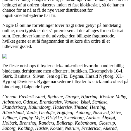
betinget af at ordren placeres inden et fast klokkeslæt, så de har en
chance for at nå at få de nye varer distribueret før
logistikmedarbejderne har fri.
Nogle få online forretninger lover fragt uden gebyr på bindetang
online, men typisk er det så præmissen at der aftages for en fastsat
sum. Derudover kunne du udvælge den billigste fragtmetode,
hvilket gerne er at få fragtmanden til at køre din ordre til et
udleveringssted.
De fleste netshops tilbyder click-and-collect hvor du handler billig
bindetang derhjemme men afhenter i butikken. Eksempelvis 10-4,
Stark, Bauhaus, Silvan, Jem og Fix, Bygma, Harald Nyborg, XL-
Byg og Davidsen. Byggemarkederne tilbyder fx click-and-collect på
bindetang i følgende byer:
Grenaa, Frederikssund, Rødovre, Dragør, Hjørring, Risskov, Valby,
Aabenraa, Odense, Brønderslev, Vanløse, Ishøj, Stenløse,
Skanderborg, Kalundborg, Haderslev, Thisted, Herning,
Albertslund, Varde, Gentofte, Højbjerg, Aalborg, Næstved, Skive,
Jyllinge, Lyngby, Vejle, Ølstykke, Svendborg, Aarhus, Åbyhøj,
Holbæk, Brønshøj, Randers, Ballerup, København, Glostrup,
Søborg, Kolding, Haslev, Korsør, Nærum, Fredericia, Allerød,