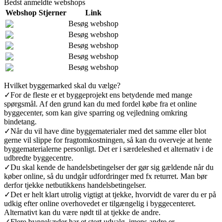
Bedst anmeldte webshops
Webshop
Stjerner
Link
Besøg webshop
Besøg webshop
Besøg webshop
Besøg webshop
Besøg webshop
Hvilket byggemarked skal du vælge?
✓
For de fleste er et byggeprojekt ens betydende med mange
spørgsmål. Af den grund kan du med fordel købe fra et online
byggecenter, som kan give sparring og vejledning omkring
bindetang.
✓
Når du vil have dine byggematerialer med det samme eller blot
gerne vil slippe for fragtomkostningen, så kan du overveje at hente
byggematerialerne personligt. Det er i særdeleshed et alternativ i de
udbredte byggecentre.
✓
Du skal kende de handelsbetingelser der gør sig gældende når du
køber online, så du undgår udfordringer med fx returret. Man bør
derfor tjekke netbutikkens handelsbetingelser.
✓
Det er helt klart utrolig vigtigt at tjekke, hvorvidt de varer du er på
udkig efter online overhovedet er tilgængelig i byggecenteret.
Alternativt kan du være nødt til at tjekke de andre.
✓
Flere byggekæder har et stort udvalg, imens andre er