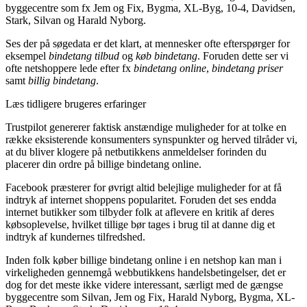
byggecentre som fx Jem og Fix, Bygma, XL-Byg, 10-4, Davidsen,
Stark, Silvan og Harald Nyborg.
Ses der på søgedata er det klart, at mennesker ofte efterspørger for
eksempel
bindetang tilbud
og
køb bindetang
. Foruden dette ser vi
ofte netshoppere lede efter fx
bindetang online
,
bindetang priser
samt
billig bindetang
.
Læs tidligere brugeres erfaringer
Trustpilot genererer faktisk anstændige muligheder for at tolke en
række eksisterende konsumenters synspunkter og herved tilråder vi,
at du bliver klogere på netbutikkens anmeldelser forinden du
placerer din ordre på billige bindetang online.
Facebook præsterer for øvrigt altid belejlige muligheder for at få
indtryk af internet shoppens popularitet. Foruden det ses endda
internet butikker som tilbyder folk at aflevere en kritik af deres
købsoplevelse, hvilket tillige bør tages i brug til at danne dig et
indtryk af kundernes tilfredshed.
Inden folk køber billige bindetang online i en netshop kan man i
virkeligheden gennemgå webbutikkens handelsbetingelser, det er
dog for det meste ikke videre interessant, særligt med de gængse
byggecentre som Silvan, Jem og Fix, Harald Nyborg, Bygma, XL-