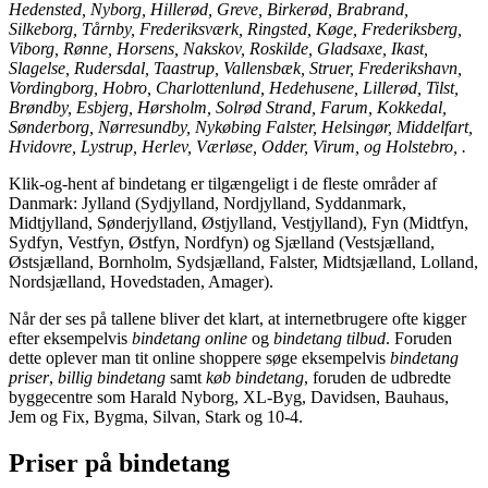
Hedensted, Nyborg, Hillerød, Greve, Birkerød, Brabrand,
Silkeborg, Tårnby, Frederiksværk, Ringsted, Køge, Frederiksberg,
Viborg, Rønne, Horsens, Nakskov, Roskilde, Gladsaxe, Ikast,
Slagelse, Rudersdal, Taastrup, Vallensbæk, Struer, Frederikshavn,
Vordingborg, Hobro, Charlottenlund, Hedehusene, Lillerød, Tilst,
Brøndby, Esbjerg, Hørsholm, Solrød Strand, Farum, Kokkedal,
Sønderborg, Nørresundby, Nykøbing Falster, Helsingør, Middelfart,
Hvidovre, Lystrup, Herlev, Værløse, Odder, Virum, og Holstebro, .
Klik-og-hent af bindetang er tilgængeligt i de fleste områder af
Danmark: Jylland (Sydjylland, Nordjylland, Syddanmark,
Midtjylland, Sønderjylland, Østjylland, Vestjylland), Fyn (Midtfyn,
Sydfyn, Vestfyn, Østfyn, Nordfyn) og Sjælland (Vestsjælland,
Østsjælland, Bornholm, Sydsjælland, Falster, Midtsjælland, Lolland,
Nordsjælland, Hovedstaden, Amager).
Når der ses på tallene bliver det klart, at internetbrugere ofte kigger
efter eksempelvis
bindetang online
og
bindetang tilbud
. Foruden
dette oplever man tit online shoppere søge eksempelvis
bindetang
priser
,
billig bindetang
samt
køb bindetang
, foruden de udbredte
byggecentre som Harald Nyborg, XL-Byg, Davidsen, Bauhaus,
Jem og Fix, Bygma, Silvan, Stark og 10-4.
Priser på bindetang