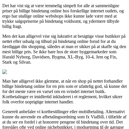
Det har vist sig at være temmelig simpelt for alle at sammenligne
priser på billige bindetang online hos forskellige internet outlets, og
ergo har utallige online webshops ikke kunne lade være med at
trykke salgspriserne på bindetang voldsomt, og ydermere tilbyde
billig fragt.
Men det kan alligevel vise sig lukrativt at besigtige visse butikker på
nettet efter udsalg og tilbud på bindetang online forud for at du
færdiggør din shopping, således at man er sikker på at skaffe sig den
mest billige pris. Se ikke bare hos de store byggemarkeder som
Harald Nyborg, Davidsen, Bygma, XL-Byg, 10-4, Jem og Fix,
Stark og Silvan.
Man bør alligevel ikke glemme, at når en shop på nettet forhandler
billige bindetang online for en pris som er ufattelig god, så kunne det
for det meste være en varsel om en svindel internet butik.
Kortbetalinger er imidlertid inkluderet i et reglement, hvilket sikrer
folk overfor uoprigtige internet handler.
Generelt anbefaler vi kortbestillinger eller mobilbetaling. Alternativt
kunne du anvende en afbetalingsordning som fx ViaBill, i tilfælde af
at du ser en fordel i at honorere pengene til bindetang over tid. Det
foreslåes ofte ved online nichebutikker, i modsætning til de gængse