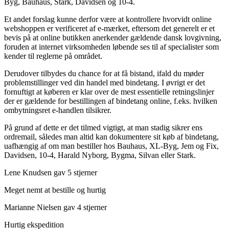
Byg, Bauhaus, Stark, Davidsen og 10-4.
Et andet forslag kunne derfor være at kontrollere hvorvidt online
webshoppen er verificeret af e-mærket, eftersom det generelt er et
bevis på at online butikken anerkender gældende dansk lovgivning,
foruden at internet virksomheden løbende ses til af specialister som
kender til reglerne på området.
Derudover tilbydes du chance for at få bistand, ifald du møder
problemstillinger ved din handel med bindetang. I øvrigt er det
fornuftigt at køberen er klar over de mest essentielle retningslinjer
der er gældende for bestillingen af bindetang online, f.eks. hvilken
ombytningsret e-handlen tilsikrer.
På grund af dette er det tilmed vigtigt, at man stadig sikrer ens
ordremail, således man altid kan dokumentere sit køb af bindetang,
uafhængig af om man bestiller hos Bauhaus, XL-Byg, Jem og Fix,
Davidsen, 10-4, Harald Nyborg, Bygma, Silvan eller Stark.
Lene Knudsen gav 5 stjerner
Meget nemt at bestille og hurtig
Marianne Nielsen gav 4 stjerner
Hurtig ekspedition