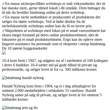
✓
En masse nichespecifikke webshops er små virksomheder, der tit
har danske ejere, gerne tilmed lokalt i dit område. Dem bidrager du
til når du bestiller bindetang online på deres webshop.
✓
En masse niche netbutikker er producenter af produkterne der
sælges fra større webshops. Ved at købe direkte fra de
nichefokuserede webshops online kan du få en lavere pris.
✓
Majoriteten af webshops med fokus på et smalt varesortiment har
ekstra meget forstand på deres online produktsortiment, idet de
fokuserer på et smalt produktsortiment. Ergo kan du opleve mere
begavet assistance fra personale som er eksperter i netop bindetang.
De 10 største byggemarkeder
10-4 kom frem i 1947, og udgøres nu af i nærheden af 100 kollegaer
i deres 6 butikker. 10-4 sætter ind på gode tilbud til private og
professionelle, og sælger hvert år for ca. 500 millioner kroner.
Harald Nyborg kom frem i 1904, og er i dag arbejdsgiver for
omtrent 2.000 medarbejdere i selskabets 33 varehuse. Harald
Nyborg satser på salg til private, og sælger hvert år for omtrent 5
milliarder kroner.