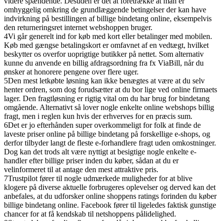
videre spændende. Desuden er det at foretrække at man er
omhyggelig omkring de grundlæggende betingelser der kan have
indvirkning på bestillingen af billige bindetang online, eksempelvis
den returneringsret internet webshoppen bruger.
4
Vi går generelt ind for køb med kort eller betalinger med mobilen.
Køb med gængse betalingskort er omfavnet af en vedtægt, hvilket
beskytter os overfor uoprigtige butikker på nettet. Som alternativ
kunne du anvende en billig afdragsordning fra fx ViaBill, når du
ønsker at honorere pengene over flere uger.
5
Den mest letkøbte løsning kan ikke benægtes at være at du selv
henter ordren, som dog forudsætter at du bor lige ved online firmaets
lager. Den fragtløsning er rigtig vital om du har brug for bindetang
omgående. Alternativt så lover nogle enkelte online webshops billig
fragt, men i reglen kun hvis der erhverves for en præcis sum.
6
Det er jo efterhånden super overkommeligt for folk at finde de
laveste priser online på billige bindetang på forskellige e-shops, og
derfor tilbyder langt de fleste e-forhandlere fragt uden omkostninger.
Dog kan det trods alt være nyttigt at besigtige nogle enkelte e-
handler efter billige priser inden du køber, sådan at du er
velinformeret til at antage den mest attraktive pris.
7
Trustpilot fører til nogle udmærkede muligheder for at blive
klogere på diverse aktuelle forbrugeres oplevelser og derved kan det
anbefales, at du udforsker online shoppens ratings forinden du køber
billige bindetang online. Facebook fører til ligeledes faktisk gunstige
chancer for at få kendskab til netshoppens pålidelighed.