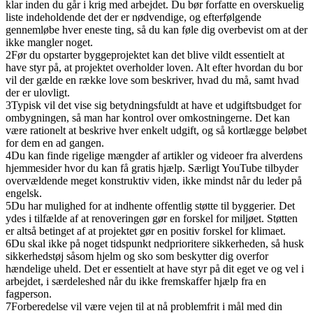
klar inden du går i krig med arbejdet. Du bør forfatte en overskuelig
liste indeholdende det der er nødvendige, og efterfølgende
gennemløbe hver eneste ting, så du kan føle dig overbevist om at der
ikke mangler noget.
2
Før du opstarter byggeprojektet kan det blive vildt essentielt at
have styr på, at projektet overholder loven. Alt efter hvordan du bor
vil der gælde en række love som beskriver, hvad du må, samt hvad
der er ulovligt.
3
Typisk vil det vise sig betydningsfuldt at have et udgiftsbudget for
ombygningen, så man har kontrol over omkostningerne. Det kan
være rationelt at beskrive hver enkelt udgift, og så kortlægge beløbet
for dem en ad gangen.
4
Du kan finde rigelige mængder af artikler og videoer fra alverdens
hjemmesider hvor du kan få gratis hjælp. Særligt YouTube tilbyder
overvældende meget konstruktiv viden, ikke mindst når du leder på
engelsk.
5
Du har mulighed for at indhente offentlig støtte til byggerier. Det
ydes i tilfælde af at renoveringen gør en forskel for miljøet. Støtten
er altså betinget af at projektet gør en positiv forskel for klimaet.
6
Du skal ikke på noget tidspunkt nedprioritere sikkerheden, så husk
sikkerhedstøj såsom hjelm og sko som beskytter dig overfor
hændelige uheld. Det er essentielt at have styr på dit eget ve og vel i
arbejdet, i særdeleshed når du ikke fremskaffer hjælp fra en
fagperson.
7
Forberedelse vil være vejen til at nå problemfrit i mål med din