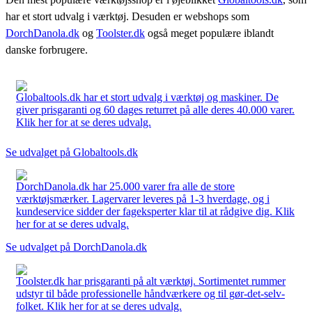
har et stort udvalg i værktøj. Desuden er webshops som
DorchDanola.dk
og
Toolster.dk
også meget populære iblandt
danske forbrugere.
Globaltools.dk har et stort udvalg i værktøj og maskiner. De
giver prisgaranti og 60 dages returret på alle deres 40.000 varer.
Klik her for at se deres udvalg.
Se udvalget på Globaltools.dk
DorchDanola.dk har 25.000 varer fra alle de store
værktøjsmærker. Lagervarer leveres på 1-3 hverdage, og i
kundeservice sidder der fageksperter klar til at rådgive dig. Klik
her for at se deres udvalg.
Se udvalget på DorchDanola.dk
Toolster.dk har prisgaranti på alt værktøj. Sortimentet rummer
udstyr til både professionelle håndværkere og til gør-det-selv-
folket. Klik her for at se deres udvalg.