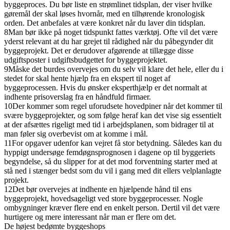
byggeproces. Du bør liste en strømlinet tidsplan, der viser hvilke
gøremål der skal løses hvornår, med en tilhørende kronologisk
orden. Det anbefales at være konkret når du laver din tidsplan.
8
Man bør ikke på noget tidspunkt fattes værktøj. Ofte vil det være
yderst relevant at du har grejet til rådighed når du påbegynder dit
byggeprojekt. Det er derudover afgørende at tillægge disse
udgiftsposter i udgiftsbudgettet for byggeprojektet.
9
Måske det burdes overvejes om du selv vil klare det hele, eller du i
stedet for skal hente hjælp fra en ekspert til noget af
byggeprocessen. Hvis du ønsker eksperthjælp er det normalt at
indhente prisoverslag fra en håndfuld firmaer.
10
Der kommer som regel uforudsete hovedpiner når det kommer til
svære byggeprojekter, og som følge heraf kan det vise sig essentielt
at der afsættes rigeligt med tid i arbejdsplanen, som bidrager til at
man føler sig overbevist om at komme i mål.
11
For opgaver udenfor kan vejret få stor betydning. Således kan du
hyppigt undersøge femdøgnsprognosen i dagene op til byggeriets
begyndelse, så du slipper for at det mod forventning starter med at
stå ned i stænger bedst som du vil i gang med dit ellers velplanlagte
projekt.
12
Det bør overvejes at indhente en hjælpende hånd til ens
byggeprojekt, hovedsageligt ved store byggeprocesser. Nogle
ombygninger kræver flere end en enkelt person. Dertil vil det være
hurtigere og mere interessant når man er flere om det.
De højest bedømte byggeshops