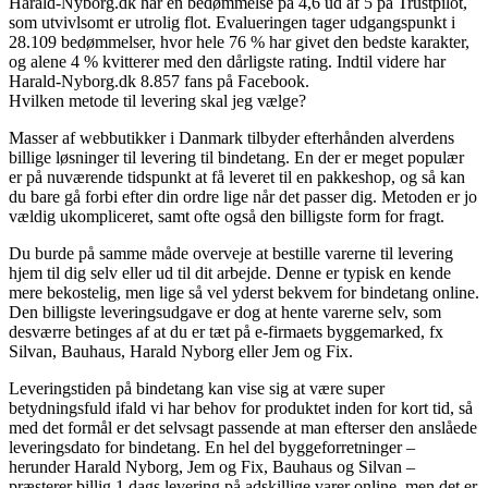
Harald-Nyborg.dk har en bedømmelse på 4,6 ud af 5 på Trustpilot,
som utvivlsomt er utrolig flot. Evalueringen tager udgangspunkt i
28.109 bedømmelser, hvor hele 76 % har givet den bedste karakter,
og alene 4 % kvitterer med den dårligste rating. Indtil videre har
Harald-Nyborg.dk 8.857 fans på Facebook.
Hvilken metode til levering skal jeg vælge?
Masser af webbutikker i Danmark tilbyder efterhånden alverdens
billige løsninger til levering til bindetang. En der er meget populær
er på nuværende tidspunkt at få leveret til en pakkeshop, og så kan
du bare gå forbi efter din ordre lige når det passer dig. Metoden er jo
vældig ukompliceret, samt ofte også den billigste form for fragt.
Du burde på samme måde overveje at bestille varerne til levering
hjem til dig selv eller ud til dit arbejde. Denne er typisk en kende
mere bekostelig, men lige så vel yderst bekvem for bindetang online.
Den billigste leveringsudgave er dog at hente varerne selv, som
desværre betinges af at du er tæt på e-firmaets byggemarked, fx
Silvan, Bauhaus, Harald Nyborg eller Jem og Fix.
Leveringstiden på bindetang kan vise sig at være super
betydningsfuld ifald vi har behov for produktet inden for kort tid, så
med det formål er det selvsagt passende at man efterser den anslåede
leveringsdato for bindetang. En hel del byggeforretninger –
herunder Harald Nyborg, Jem og Fix, Bauhaus og Silvan –
præsterer billig 1 dags levering på adskillige varer online, men det er