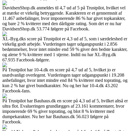
DavidsenShop.dk anmeldes til 4,7 ud af 5 på Trustpilot, hvilket vel
at mærke er virkelig betryggende. Karakteren er et gennemsnit af
11.467 anbefalinger, hvor imponerende 86 % har givet topkarakter,
og bare 2 % kvitterer med den dårligste rating. Som det er nu har
DavidsenShop.dk 53.774 følgere på Facebook.
XL-Byg.dks score på Trustpilot er 4,3 ud af 5, som i særdeleshed er
virkelig godt arbejde. Vurderingen tager udgangspunkt i 2.856
bedømmelser, hvor intet mindre end 59 % giver den bedste karakter,
og alene 9 % kvitterer med 1 stjerne. Indtil nu har XL-Byg.dk
67.935 Facebook-følgere.
På Trustpilot har 10-4.dk en score på 4,7 ud af 5, hvilket jo er
usædvanligt overlegent. Vurderingen tager udgangspunkt i 19.208
anbefalinger, hvor intet mindre end 84 % kvitterer med toprating, og
kun 2 % har givet bundkarakter. Nu og her har 10-4.dk 43.202
Facebook-fans.
På Trustpilot har Bauhaus.dk en score på 4,3 ud af 5, hvilket altså er
ultra flot. Evalueringen grundlægges af 23.161 kommentarer, hvor
imponerende 69 % giver toprating, og blot 8 % kvitterer med
dumpekarakter. Nu her har Bauhaus.dk 56.023 følgere på
Facebook.