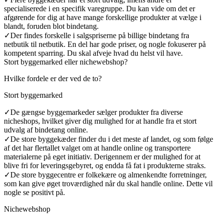
specialiserede i en specifik varegruppe. Du kan vide om det er
afgørende for dig at have mange forskellige produkter at vælge i
blandt, foruden blot bindetang.
✓
Der findes forskelle i salgspriserne på billige bindetang fra
netbutik til netbutik. En del har gode priser, og nogle fokuserer på
kompetent sparring. Du skal afveje hvad du helst vil have.
Stort byggemarked eller nichewebshop?
Hvilke fordele er der ved de to?
Stort byggemarked
✓
De gængse byggemarkeder sælger produkter fra diverse
nicheshops, hvilket giver dig mulighed for at handle fra et stort
udvalg af bindetang online.
✓
De store byggekæder finder du i det meste af landet, og som følge
af det har flertallet valget om at handle online og transportere
materialerne på eget initiativ. Derigennem er der mulighed for at
blive fri for leveringsgebyret, og endda få fat i produkterne straks.
✓
De store byggecentre er folkekære og almenkendte forretninger,
som kan give øget troværdighed når du skal handle online. Dette vil
nogle se positivt på.
Nichewebshop