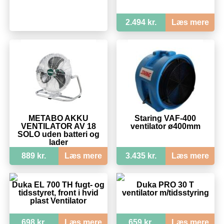
2.494 kr.
Læs mere
METABO AKKU
Staring VAF-400
VENTILATOR AV 18
ventilator ø400mm
SOLO uden batteri og
lader
889 kr.
Læs mere
3.435 kr.
Læs mere
Duka EL 700 TH fugt- og
Duka PRO 30 T
tidsstyret, front i hvid
ventilator m/tidsstyring
plast Ventilator
698 kr.
Læs mere
659 kr.
Læs mere