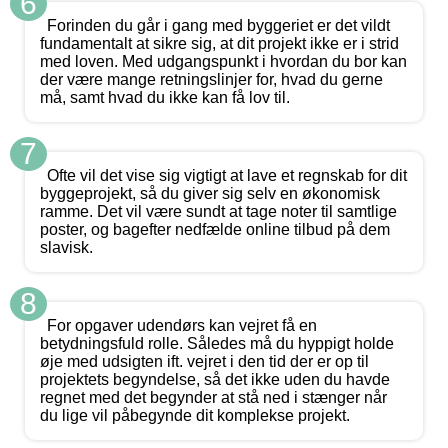
6
Forinden du går i gang med byggeriet er det vildt
fundamentalt at sikre sig, at dit projekt ikke er i strid
med loven. Med udgangspunkt i hvordan du bor kan
der være mange retningslinjer for, hvad du gerne
må, samt hvad du ikke kan få lov til.
7
Ofte vil det vise sig vigtigt at lave et regnskab for dit
byggeprojekt, så du giver sig selv en økonomisk
ramme. Det vil være sundt at tage noter til samtlige
poster, og bagefter nedfælde online tilbud på dem
slavisk.
8
For opgaver udendørs kan vejret få en
betydningsfuld rolle. Således må du hyppigt holde
øje med udsigten ift. vejret i den tid der er op til
projektets begyndelse, så det ikke uden du havde
regnet med det begynder at stå ned i stænger når
du lige vil påbegynde dit komplekse projekt.