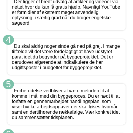
Der ligger et bredt udvalg af artikler og videoer via
nettet hvor du kan få gratis hjælp. Navnligt YouTube
er formidler af ekstremt meget anvendelig
oplysning, i særlig grad når du bruger engelske
søgeord.
4
Du skal aldrig nogensinde gå ned på grej. I mange
tilfælde vil det være fordelagtigt at have udstyret
parat idet du begynder på byggeprojektet. Det er
derudover afgørende at indkalkulere de her
udgiftsposter i budgettet for byggeprojektet.
5
Forberedelse vedbliver at være metoden til at
komme i mål med din byggeproces. Du er nødt til at
forfatte en gennemarbejdet handlingsplan, som
viser hvilke arbejdsopgaver der skal løses hvornår,
samt en dertilhørende rækkefølge. Vær konkret idet
du sammensætter tidsplanen.