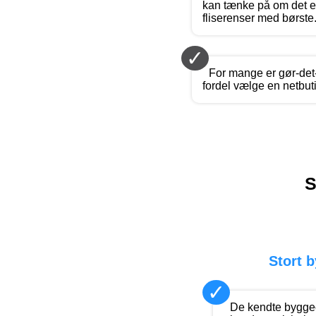
kan tænke på om det er
fliserenser med børste
✓
For mange er gør-det
fordel vælge en netbut
S
Stort 
✓
De kendte byggec