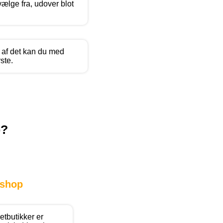
vælge fra, udover blot
 af det kan du med
ste.
p?
shop
tbutikker er