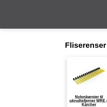
Fliserense
Nylonbørster til
ukrudtsfjerner WRE 
Kärcher