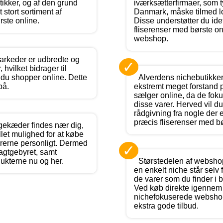
ikker, og af den grund
iværksætterfirmaer, som t
 stort sortiment af
Danmark, måske tilmed lok
rste online.
Disse understøtter du ide
fliserenser med børste on
webshop.
rkeder er udbredte og
✓
 hvilket bidrager til
du shopper online. Dette
Alverdens nichebutikker
på.
ekstremt meget forstand 
sælger online, da de foku
disse varer. Herved vil du
rådgivning fra nogle der e
præcis fliserenser med bø
gekæder findes nær dig,
allet mulighed for at købe
arerne personligt. Dermed
✓
agtgebyret, samt
ukterne nu og her.
Størstedelen af websho
en enkelt niche står selv 
de varer som du finder i
Ved køb direkte igennem
nichefokuserede webshops
ekstra gode tilbud.