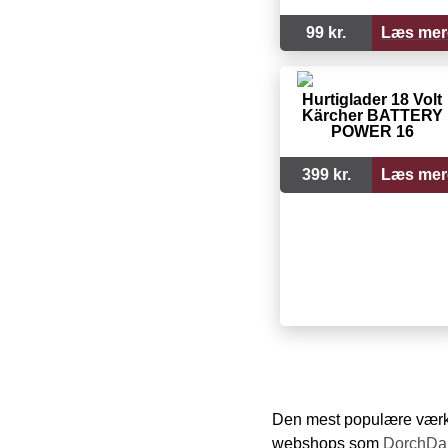
99 kr.
Læs mer
Hurtiglader 18 Volt
Kärcher BATTERY
POWER 16
399 kr.
Læs mer
Den mest populære værkt
webshops som
DorchDa