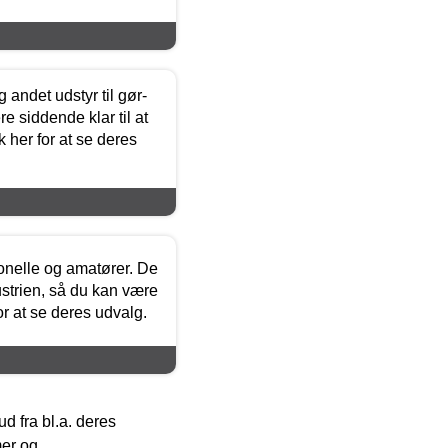
 andet udstyr til gør-
 siddende klar til at
 her for at se deres
ionelle og amatører. De
strien, så du kan være
or at se deres udvalg.
 fra bl.a. deres
mer og