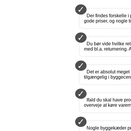
✓
Der findes forskelle 
gode priser, og nogle 
✓
Du bør vide hvilke re
med bl.a. returnering. 
✓
Det er absolut meget 
tilgængelig i byggecen
✓
Ifald du skal have pr
overveje at køre varern
✓
Nogle byggekæder præs