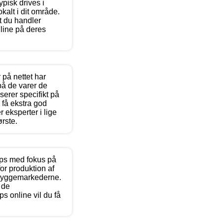
ypisk drives i
alt i dit område.
t du handler
line på deres
 på nettet har
på de varer de
serer specifikt på
 få ekstra god
r eksperter i lige
rste.
ps med fokus på
for produktion af
 byggemarkederne.
 de
 online vil du få