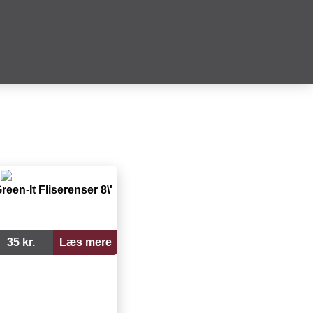
reen-It Fliserenser 8\'
35 kr.
Læs mere