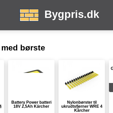
Bygpris.dk
r med børste
G
Battery Power batteri
Nylonbørster til
4
18V 2,5Ah Kärcher
ukrudtsfjerner WRE 4
Kärcher