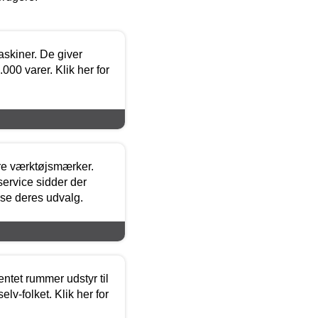
askiner. De giver
000 varer. Klik her for
ore værktøjsmærker.
ervice sidder der
t se deres udvalg.
entet rummer udstyr til
lv-folket. Klik her for