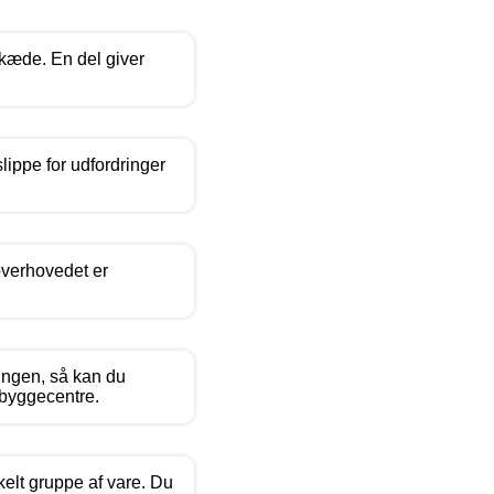
ekæde. En del giver
lippe for udfordringer
overhovedet er
ningen, så kan du
e byggecentre.
elt gruppe af vare. Du