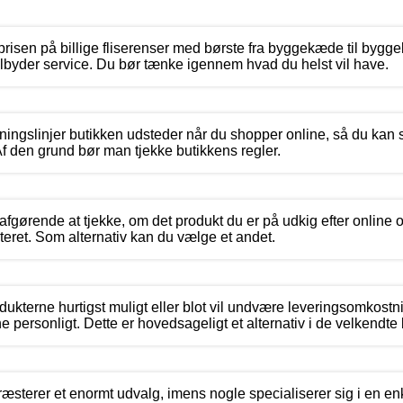
i prisen på billige fliserenser med børste fra byggekæde til bygg
tilbyder service. Du bør tænke igennem hvad du helst vil have.
tningslinjer butikken udsteder når du shopper online, så du kan s
Af den grund bør man tjekke butikkens regler.
afgørende at tjekke, om det produkt du er på udkig efter online 
teret. Som alternativ kan du vælge et andet.
odukterne hurtigst muligt eller blot vil undvære leveringsomkost
e personligt. Dette er hovedsageligt et alternativ i de velkendt
terer et enormt udvalg, imens nogle specialiserer sig i en enk