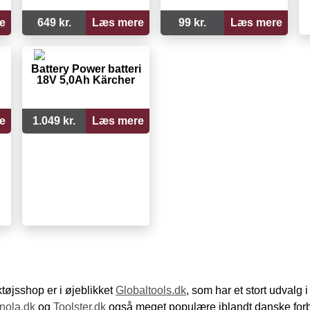
e
649 kr.
Læs mere
99 kr.
Læs mere
Battery Power batteri
18V 5,0Ah Kärcher
e
1.049 kr.
Læs mere
øjsshop er i øjeblikket
Globaltools.dk
, som har et stort udvalg
nola.dk
og
Toolster.dk
også meget populære iblandt danske for