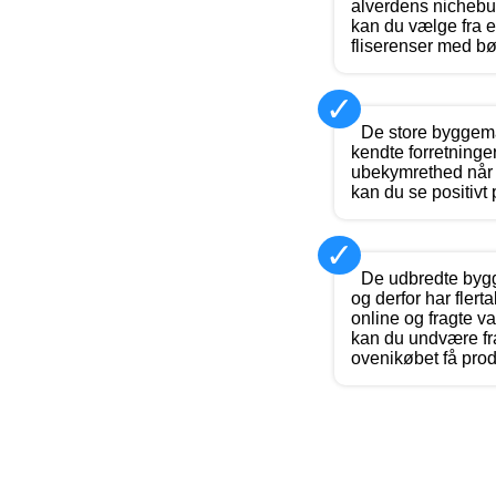
alverdens nichebut
kan du vælge fra et
fliserenser med bø
✓
De store byggema
kendte forretninger,
ubekymrethed når 
kan du se positivt 
✓
De udbredte byg
og derfor har flert
online og fragte v
kan du undvære fr
ovenikøbet få prod