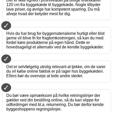
Der er ikke lighed i prisniveauet på billige fliseskærer
120 cm fra byggekæde til byggekæde. Nogle tilbyder
lave priser, og øvrige har kompetent sparring. Du må
afveje hvad der betyder mest for dig.
✓
Hvis du har brug for byggematerialerne hurtigt eller blot
gerne vil blive fri for fragtomkostningen, så kan du med
fordel køre produkterne på egen hånd. Dette er
hovedsageligt et alternativ ved de kendte byggekæder.
✓
Det er selvfølgelig utrolig relevant at tjekke, om de varer
du vil købe online faktisk er på lager hos byggekæden.
Ellers bør du overveje at lede andre steder.
✓
Du bør være opmærksom på hvilke retningslinjer der
gælder ved din bestilling online, så du kan slippe for
udfordringer med bl.a. returnering. Du bør derfor kende
byggeshoppens regningslinjer.