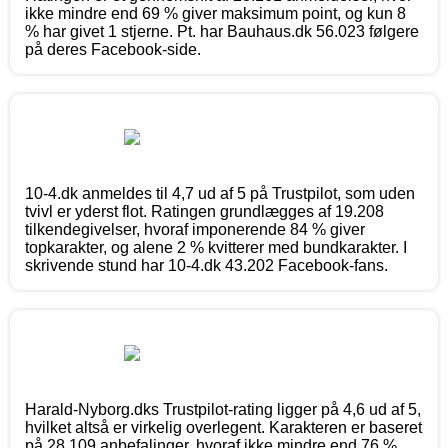
ikke mindre end 69 % giver maksimum point, og kun 8
% har givet 1 stjerne. Pt. har Bauhaus.dk 56.023 følgere
på deres Facebook-side.
10-4.dk anmeldes til 4,7 ud af 5 på Trustpilot, som uden
tvivl er yderst flot. Ratingen grundlægges af 19.208
tilkendegivelser, hvoraf imponerende 84 % giver
topkarakter, og alene 2 % kvitterer med bundkarakter. I
skrivende stund har 10-4.dk 43.202 Facebook-fans.
Harald-Nyborg.dks Trustpilot-rating ligger på 4,6 ud af 5,
hvilket altså er virkelig overlegent. Karakteren er baseret
på 28.109 anbefalinger, hvoraf ikke mindre end 76 %