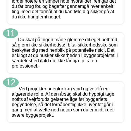
fordel notere en simpel note hvoraf der fremgår det
du får brug for, og bagefter gennemgå hver enkelt
ting, med det formål at du kan føle dig sikker på at
du ikke har glemt noget.
11
Du skal på ingen måde glemme dit eget helbred,
så glem ikke sikkerhedstøj bl.a. sikkerhedssko som
beskytter dig med henblik på potentielle risici. Det
er klogt at du husker sikkerheden i byggeprojektet, i
særdeleshed ifald du ikke får hjælp fra en
professionel.
12
Ved projekter udenfor kan vind og vejr få en
afgørende rolle. Af den årsag skal du hyppigt tage
notits af vejrforudsigelserne lige før byggeriets
begyndelse, så det forhåbentlig ikke uventet går i
gang med at vælte ned netop som du er midt i det
svære byggeprojekt.