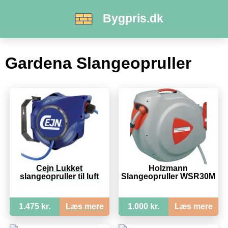
Bygpris.dk
Gardena Slangeopruller
Cejn Lukket
Holzmann
slangeopruller til luft
Slangeopruller WSR30M
1.475 kr.
Læs mere
1.000 kr.
Læs mere