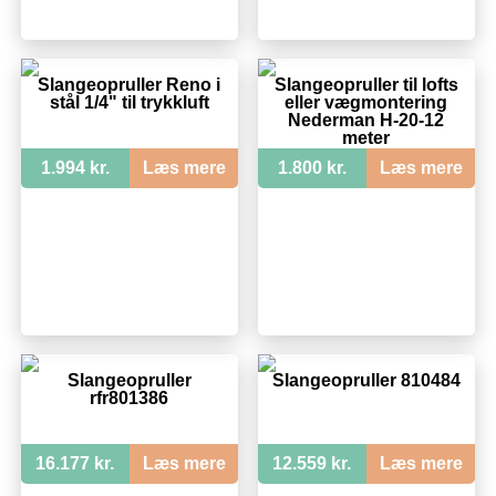
Slangeopruller Reno i
Slangeopruller til lofts
stål 1/4" til trykkluft
eller vægmontering
Nederman H-20-12
meter
1.994 kr.
Læs mere
1.800 kr.
Læs mere
Slangeopruller
Slangeopruller 810484
rfr801386
16.177 kr.
Læs mere
12.559 kr.
Læs mere