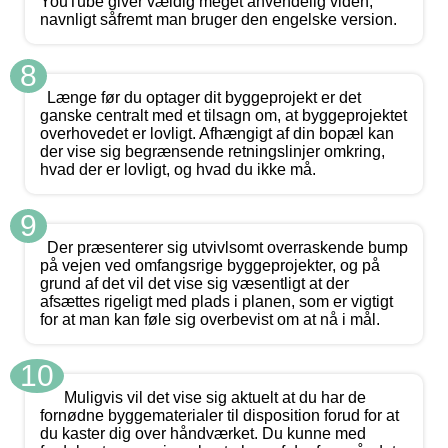
YouTube giver vældig meget anvendelig viden,
navnligt såfremt man bruger den engelske version.
8
Længe før du optager dit byggeprojekt er det
ganske centralt med et tilsagn om, at byggeprojektet
overhovedet er lovligt. Afhængigt af din bopæl kan
der vise sig begrænsende retningslinjer omkring,
hvad der er lovligt, og hvad du ikke må.
9
Der præsenterer sig utvivlsomt overraskende bump
på vejen ved omfangsrige byggeprojekter, og på
grund af det vil det vise sig væsentligt at der
afsættes rigeligt med plads i planen, som er vigtigt
for at man kan føle sig overbevist om at nå i mål.
10
Muligvis vil det vise sig aktuelt at du har de
fornødne byggematerialer til disposition forud for at
du kaster dig over håndværket. Du kunne med