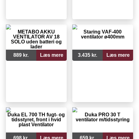
METABO AKKU
Staring VAF-400
VENTILATOR AV 18
ventilator ø400mm
SOLO uden batteri og
lader
889 kr.
Læs mere
3.435 kr.
Læs mere
Duka EL 700 TH fugt- og
Duka PRO 30 T
tidsstyret, front i hvid
ventilator m/tidsstyring
plast Ventilator
698 kr.
Læs mere
659 kr.
Læs mere