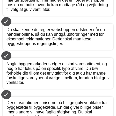
mange spørgsmål. Hermed er det en fordel at shoppe
hos en netbutik, hvor du kan modtage råd og vejledning
til valg af gulv ventilator.
✓
Du skal kende de regler webshoppen udsteder når du
handler online, så du kan undgå udfordringer med for
eksempel reklamationer. Derfor skal man læse
byggeshoppens regningslinjer.
✓
Nogle byggemarkeder sælger et stort varesortiment, og
nogle har fokus på en specifik type af vare. Du bør
forholde dig til om det er vigtigt for dig at du har mange
forskellige varetyper at vælge i mellem, foruden blot gulv
ventilator.
✓
Der er variationer i priserne på billige gulv ventilator fra
byggekæde til byggekæde. En del giver billige priser,
imens andre vil have faglig rådgivning. Du skal