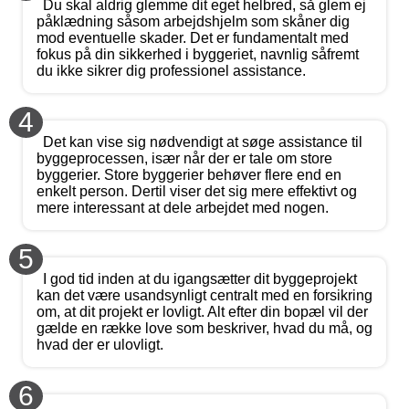
Du skal aldrig glemme dit eget helbred, så glem ej
påklædning såsom arbejdshjelm som skåner dig
mod eventuelle skader. Det er fundamentalt med
fokus på din sikkerhed i byggeriet, navnlig såfremt
du ikke sikrer dig professionel assistance.
4
Det kan vise sig nødvendigt at søge assistance til
byggeprocessen, især når der er tale om store
byggerier. Store byggerier behøver flere end en
enkelt person. Dertil viser det sig mere effektivt og
mere interessant at dele arbejdet med nogen.
5
I god tid inden at du igangsætter dit byggeprojekt
kan det være usandsynligt centralt med en forsikring
om, at dit projekt er lovligt. Alt efter din bopæl vil der
gælde en række love som beskriver, hvad du må, og
hvad der er ulovligt.
6