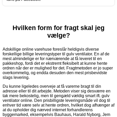
Hvilken form for fragt skal jeg
vælge?
Adskillige online varehuse foreslår heldigvis diverse
forskellige billige leveringstyper til gulv ventilator. En af de
mest almindelige er for nærværende at få leveret til en
pakkeshop, fordi det er ekstremt fleksibelt at kunne hente
ordren når der er mulighed for det. Fragtmetoden er jo super
overkommelig, og endda desuden den mest prisbevidste
slags levering.
Du kunne ligeledes overveje at få varerne bragt til din
adresse eller til dit arbejde. Metoden viser sig desværre en
tak mere bekostelig, men til gengæld vældig smart ift. gulv
ventilator online. Den prisbilligste leveringsmåde vil dog til
enhver tid være selv at hente ordren, hvilket dog afhænger af
at du opholder dig nærved internet forhandlerens
byggemarked, eksempelvis Bauhaus, Harald Nyborg, Jem