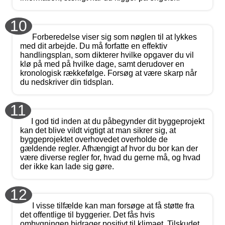
10
Forberedelse viser sig som nøglen til at lykkes
med dit arbejde. Du må forfatte en effektiv
handlingsplan, som dikterer hvilke opgaver du vil
klø på med på hvilke dage, samt derudover en
kronologisk rækkefølge. Forsøg at være skarp når
du nedskriver din tidsplan.
11
I god tid inden at du påbegynder dit byggeprojekt
kan det blive vildt vigtigt at man sikrer sig, at
byggeprojektet overhovedet overholde de
gældende regler. Afhængigt af hvor du bor kan der
være diverse regler for, hvad du gerne må, og hvad
der ikke kan lade sig gøre.
12
I visse tilfælde kan man forsøge at få støtte fra
det offentlige til byggerier. Det fås hvis
ombygningen bidrager positivt til klimaet. Tilskudet