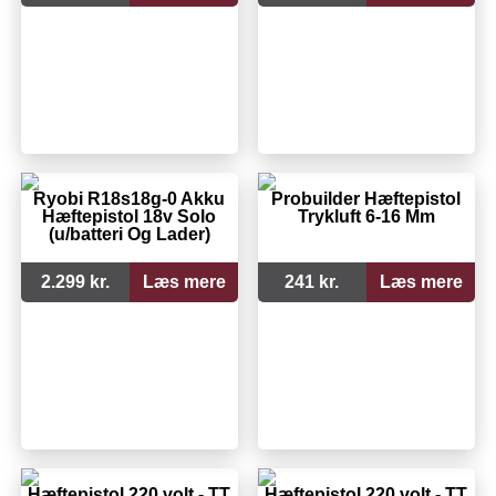
Ryobi R18s18g-0 Akku
Probuilder Hæftepistol
Hæftepistol 18v Solo
Trykluft 6-16 Mm
(u/batteri Og Lader)
2.299 kr.
Læs mere
241 kr.
Læs mere
Hæftepistol 220 volt - TT
Hæftepistol 220 volt - TT