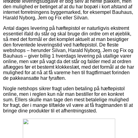
letkøbte leveringsudgave er dog selv at hente pakken, men
den mulighed er betinget af at du har bopæl i kort afstand af
internet forretningens byggemarked, for eksempel Bauhaus,
Harald Nyborg, Jem og Fix eller Silvan.
Antal dages levering på hæftepistol er naturligvis ekstremt
essentiel ifald du står og skal bruge din ordre om et øjeblik,
så med det formål er det komplet aktuelt at man besigtiger
den forventede leveringstid ved hæftepistol. De fleste
webshops – herunder Silvan, Harald Nyborg, Jem og Fix og
Bauhaus – giver billig 1 hverdags levering på utallige varer
online, men vær på vagt da det står og falder med at ordren
aflægges før et bestemt klokkeslæt, med det formål at de har
mulighed for at nå at få varerne hen til fragtfirmaet forinden
de pakkeansatte har fyraften.
Nogle netshops sikrer fragt uden betaling på hæftepistol
online, men i reglen kun når man bestiller for en konkret
sum. Ellers skulle man tage den mest betalelige mulighed
for fragt, der i mange tilfælde vil være at få fragtmanden til at
bringe dine produkter til et afhentningssted.