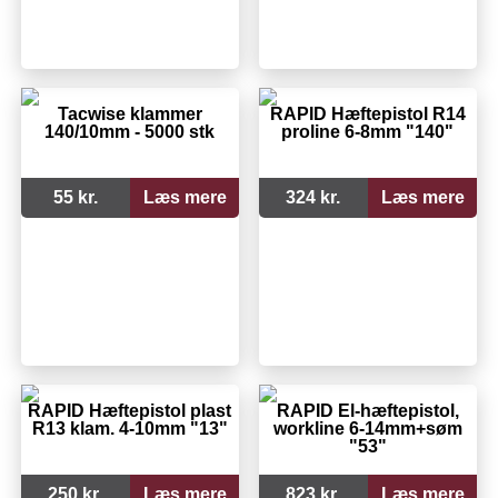
Tacwise klammer
RAPID Hæftepistol R14
140/10mm - 5000 stk
proline 6-8mm "140"
55 kr.
Læs mere
324 kr.
Læs mere
RAPID Hæftepistol plast
RAPID El-hæftepistol,
R13 klam. 4-10mm "13"
workline 6-14mm+søm
"53"
250 kr.
Læs mere
823 kr.
Læs mere