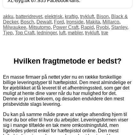
XL-Byg.dk 67.935 Facebook-fans.
akku
,
batteridrevet
,
elektrisk
,
kraftig
,
trykluft
,
Bison
,
Black &
Decker
,
Bosch
,
Dewalt
,
Ford
,
Ironside
,
Makita
,
Millarco
,
Milwaukee
,
Mitsutomo
,
Power Craft
,
Rapid
,
Ryobi
,
Stanley
,
Tjep
,
Top Craft
,
ledninger
,
luft
,
møbler
,
trykluft
,
træ
Hvilken fragtmetode er bedst?
En masse firmaer på nettet yder nu en række forskellige
billige leveringstyper til hæftepistol. Den mest almindelige er
for øjeblikket at få leveret til et afhentningssted, som gør det
muligt at hente dine varer når du har mulighed for det.
Denne er jo ret bekvem, og desuden endvidere den mest
prisbevidste slags levering.
Du kan på samme måde prøve at vælge afsending hjem til
hvor du bor eller til hvor du arbejder. Leveringsformen viser
sig i mange tilfælde en tak mere omkostningsfuld, men
ligeledes yderst enkel for hæftepistol online. Den mest