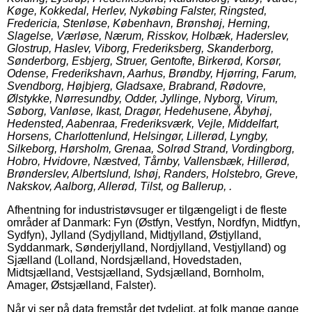
Køge, Kokkedal, Herlev, Nykøbing Falster, Ringsted,
Fredericia, Stenløse, København, Brønshøj, Herning,
Slagelse, Værløse, Nærum, Risskov, Holbæk, Haderslev,
Glostrup, Haslev, Viborg, Frederiksberg, Skanderborg,
Sønderborg, Esbjerg, Struer, Gentofte, Birkerød, Korsør,
Odense, Frederikshavn, Aarhus, Brøndby, Hjørring, Farum,
Svendborg, Højbjerg, Gladsaxe, Brabrand, Rødovre,
Ølstykke, Nørresundby, Odder, Jyllinge, Nyborg, Virum,
Søborg, Vanløse, Ikast, Dragør, Hedehusene, Åbyhøj,
Hedensted, Aabenraa, Frederiksværk, Vejle, Middelfart,
Horsens, Charlottenlund, Helsingør, Lillerød, Lyngby,
Silkeborg, Hørsholm, Grenaa, Solrød Strand, Vordingborg,
Hobro, Hvidovre, Næstved, Tårnby, Vallensbæk, Hillerød,
Brønderslev, Albertslund, Ishøj, Randers, Holstebro, Greve,
Nakskov, Aalborg, Allerød, Tilst, og Ballerup, .
Afhentning for industristøvsuger er tilgængeligt i de fleste
områder af Danmark: Fyn (Østfyn, Vestfyn, Nordfyn, Midtfyn,
Sydfyn), Jylland (Sydjylland, Midtjylland, Østjylland,
Syddanmark, Sønderjylland, Nordjylland, Vestjylland) og
Sjælland (Lolland, Nordsjælland, Hovedstaden,
Midtsjælland, Vestsjælland, Sydsjælland, Bornholm,
Amager, Østsjælland, Falster).
Når vi ser på data fremstår det tydeligt, at folk mange gange