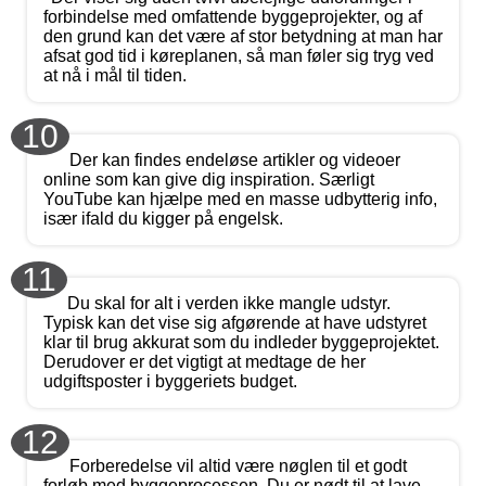
forbindelse med omfattende byggeprojekter, og af
den grund kan det være af stor betydning at man har
afsat god tid i køreplanen, så man føler sig tryg ved
at nå i mål til tiden.
10
Der kan findes endeløse artikler og videoer
online som kan give dig inspiration. Særligt
YouTube kan hjælpe med en masse udbytterig info,
især ifald du kigger på engelsk.
11
Du skal for alt i verden ikke mangle udstyr.
Typisk kan det vise sig afgørende at have udstyret
klar til brug akkurat som du indleder byggeprojektet.
Derudover er det vigtigt at medtage de her
udgiftsposter i byggeriets budget.
12
Forberedelse vil altid være nøglen til et godt
forløb med byggeprocessen. Du er nødt til at lave