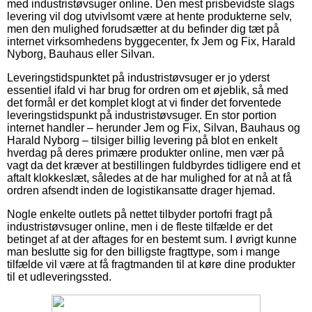
med industristøvsuger online. Den mest prisbevidste slags
levering vil dog utvivlsomt være at hente produkterne selv,
men den mulighed forudsætter at du befinder dig tæt på
internet virksomhedens byggecenter, fx Jem og Fix, Harald
Nyborg, Bauhaus eller Silvan.
Leveringstidspunktet på industristøvsuger er jo yderst
essentiel ifald vi har brug for ordren om et øjeblik, så med
det formål er det komplet klogt at vi finder det forventede
leveringstidspunkt på industristøvsuger. En stor portion
internet handler – herunder Jem og Fix, Silvan, Bauhaus og
Harald Nyborg – tilsiger billig levering på blot en enkelt
hverdag på deres primære produkter online, men vær på
vagt da det kræver at bestillingen fuldbyrdes tidligere end et
aftalt klokkeslæt, således at de har mulighed for at nå at få
ordren afsendt inden de logistikansatte drager hjemad.
Nogle enkelte outlets på nettet tilbyder portofri fragt på
industristøvsuger online, men i de fleste tilfælde er det
betinget af at der aftages for en bestemt sum. I øvrigt kunne
man beslutte sig for den billigste fragttype, som i mange
tilfælde vil være at få fragtmanden til at køre dine produkter
til et udleveringssted.