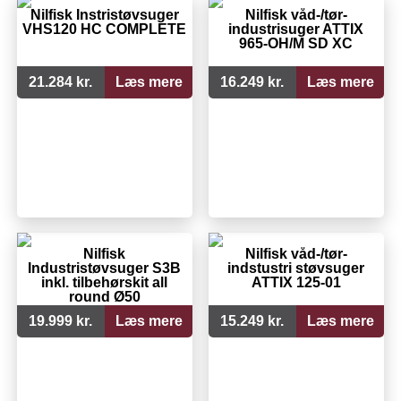
Nilfisk Instristøvsuger
Nilfisk våd-/tør-
VHS120 HC COMPLETE
industrisuger ATTIX
965-OH/M SD XC
21.284 kr.
Læs mere
16.249 kr.
Læs mere
Nilfisk
Nilfisk våd-/tør-
Industristøvsuger S3B
indstustri støvsuger
inkl. tilbehørskit all
ATTIX 125-01
round Ø50
19.999 kr.
Læs mere
15.249 kr.
Læs mere