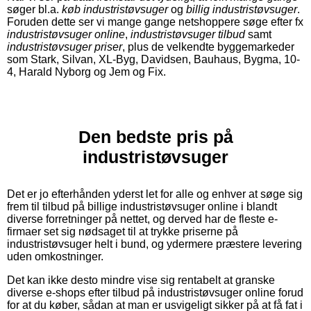
søger bl.a.
køb industristøvsuger
og
billig industristøvsuger
.
Foruden dette ser vi mange gange netshoppere søge efter fx
industristøvsuger online
,
industristøvsuger tilbud
samt
industristøvsuger priser
, plus de velkendte byggemarkeder
som Stark, Silvan, XL-Byg, Davidsen, Bauhaus, Bygma, 10-
4, Harald Nyborg og Jem og Fix.
Den bedste pris på
industristøvsuger
Det er jo efterhånden yderst let for alle og enhver at søge sig
frem til tilbud på billige industristøvsuger online i blandt
diverse forretninger på nettet, og derved har de fleste e-
firmaer set sig nødsaget til at trykke priserne på
industristøvsuger helt i bund, og ydermere præstere levering
uden omkostninger.
Det kan ikke desto mindre vise sig rentabelt at granske
diverse e-shops efter tilbud på industristøvsuger online forud
for at du køber, sådan at man er usvigeligt sikker på at få fat i