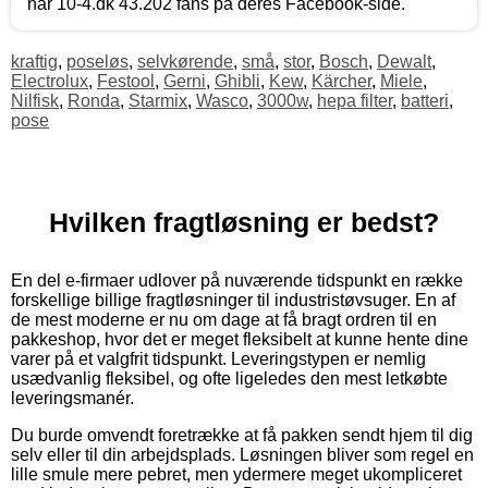
har 10-4.dk 43.202 fans på deres Facebook-side.
kraftig
,
poseløs
,
selvkørende
,
små
,
stor
,
Bosch
,
Dewalt
,
Electrolux
,
Festool
,
Gerni
,
Ghibli
,
Kew
,
Kärcher
,
Miele
,
Nilfisk
,
Ronda
,
Starmix
,
Wasco
,
3000w
,
hepa filter
,
batteri
,
pose
Hvilken fragtløsning er bedst?
En del e-firmaer udlover på nuværende tidspunkt en række
forskellige billige fragtløsninger til industristøvsuger. En af
de mest moderne er nu om dage at få bragt ordren til en
pakkeshop, hvor det er meget fleksibelt at kunne hente dine
varer på et valgfrit tidspunkt. Leveringstypen er nemlig
usædvanlig fleksibel, og ofte ligeledes den mest letkøbte
leveringsmanér.
Du burde omvendt foretrække at få pakken sendt hjem til dig
selv eller til din arbejdsplads. Løsningen bliver som regel en
lille smule mere pebret, men ydermere meget ukompliceret