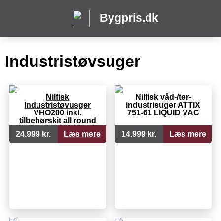
Bygpris.dk
Industristøvsuger
Nilfisk
Nilfisk våd-/tør-
Industristøvusger
industrisuger ATTIX
VHO200 inkl.
751-61 LIQUID VAC
tilbehørskit all round
Ø50 og slangeadapter
24.999 kr.
Læs mere
14.999 kr.
Læs mere