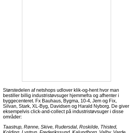
Størstedelen af netshops udlover klik-og-hent hvor man
bestiller billig industristøvsuger hjemmefra og afhenter i
byggecenteret. Fx Bauhaus, Bygma, 10-4, Jem og Fix,
Silvan, Stark, XL-Byg, Davidsen og Harald Nyborg. De giver
eksempelvis click-and-collect på industristøvsuger i disse
områder:
Taastrup, Rønne, Skive, Rudersdal, Roskilde, Thisted,
Kolding, Lystrup, Frederikssund, Kalundborg, Valby, Varde,