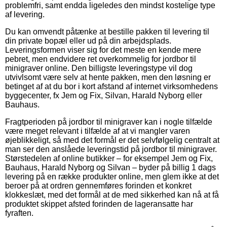
problemfri, samt endda ligeledes den mindst kostelige type
af levering.
Du kan omvendt påtænke at bestille pakken til levering til
din private bopæl eller ud på din arbejdsplads.
Leveringsformen viser sig for det meste en kende mere
pebret, men endvidere ret overkommelig for jordbor til
minigraver online. Den billigste leveringstype vil dog
utvivlsomt være selv at hente pakken, men den løsning er
betinget af at du bor i kort afstand af internet virksomhedens
byggecenter, fx Jem og Fix, Silvan, Harald Nyborg eller
Bauhaus.
Fragtperioden på jordbor til minigraver kan i nogle tilfælde
være meget relevant i tilfælde af at vi mangler varen
øjeblikkeligt, så med det formål er det selvfølgelig centralt at
man ser den anslåede leveringstid på jordbor til minigraver.
Størstedelen af online butikker – for eksempel Jem og Fix,
Bauhaus, Harald Nyborg og Silvan – byder på billig 1 dags
levering på en række produkter online, men glem ikke at det
beroer på at ordren gennemføres forinden et konkret
klokkeslæt, med det formål at de med sikkerhed kan nå at få
produktet skippet afsted forinden de lageransatte har
fyraften.