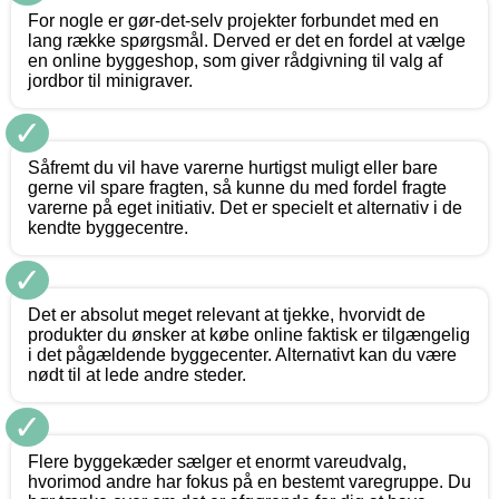
For nogle er gør-det-selv projekter forbundet med en
lang række spørgsmål. Derved er det en fordel at vælge
en online byggeshop, som giver rådgivning til valg af
jordbor til minigraver.
✓
Såfremt du vil have varerne hurtigst muligt eller bare
gerne vil spare fragten, så kunne du med fordel fragte
varerne på eget initiativ. Det er specielt et alternativ i de
kendte byggecentre.
✓
Det er absolut meget relevant at tjekke, hvorvidt de
produkter du ønsker at købe online faktisk er tilgængelig
i det pågældende byggecenter. Alternativt kan du være
nødt til at lede andre steder.
✓
Flere byggekæder sælger et enormt vareudvalg,
hvorimod andre har fokus på en bestemt varegruppe. Du