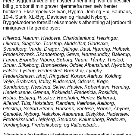
Flere byggemarkeder frembyder afhentning hvor du bestiller
billig jordbor til minigraver hjemmefra men selv henter i
butikken. Eksempelvis Silvan, Bygma, Jem og Fix, Bauhaus,
10-4, Stark, XL-Byg, Davidsen og Harald Nyborg.
Byggekæderne foreslår eksempelvis afhentning af jordbor til
minigraver i følgende byer:
Hillerød, Nærum, Hvidovre, Charlottenlund, Helsingør,
Lillerød, Slagelse, Taastrup, Middelfart, Gladsaxe,
Svendborg, Varde, Dragør, Jyllinge, Ikast, Hjørring, Holbæk,
Frederiksværk, Skanderborg, Greve, Nørresundby, Ballerup,
Farum, Brøndby, Viborg, Søborg, Virum, Tårnby, Thisted,
Struer, Silkeborg, Brønderslev, Odder, Albertslund, Nykøbing
Falster, Lystrup, Hedensted, Brønshøj, Lyngby,
Frederikshavn, Ishøj, Ringsted, Korsør, Aarhus, Kolding,
Vejle, Brabrand, Valby, Rudersdal, Odense, Køge,
Sønderborg, Næstved, Skive, Haslev, København, Herning,
Hedehusene, Grenaa, Kokkedal, Fredericia, Roskilde,
Hobro, Esbjerg, Risskov, Hørsholm, Herlev, Birkerød,
Allerød, Tilst, Holstebro, Randers, Værløse, Aalborg,
Glostrup, Solrød Strand, Horsens, Vanløse, Rønne, Åbyhøj,
Gentofte, Nyborg, Nakskov, Aabenraa, Ølstykke, Haderslev,
Frederikssund, Højbjerg, Stenløse, Kalundborg, Rødovre,
Vordingborg, Frederiksberg, og Vallensbæk, .