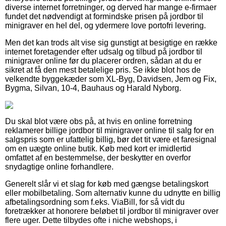
diverse internet forretninger, og derved har mange e-firmaer
fundet det nødvendigt at formindske prisen på jordbor til
minigraver en hel del, og ydermere love portofri levering.
Men det kan trods alt vise sig gunstigt at besigtige en række
internet foretagender efter udsalg og tilbud på jordbor til
minigraver online før du placerer ordren, sådan at du er
sikret at få den mest betalelige pris. Se ikke blot hos de
velkendte byggekæder som XL-Byg, Davidsen, Jem og Fix,
Bygma, Silvan, 10-4, Bauhaus og Harald Nyborg.
Du skal blot være obs på, at hvis en online forretning
reklamerer billige jordbor til minigraver online til salg for en
salgspris som er ufattelig billig, bør det tit være et faresignal
om en uægte online butik. Køb med kort er imidlertid
omfattet af en bestemmelse, der beskytter en overfor
snydagtige online forhandlere.
Generelt slår vi et slag for køb med gængse betalingskort
eller mobilbetaling. Som alternativ kunne du udnytte en billig
afbetalingsordning som f.eks. ViaBill, for så vidt du
foretrækker at honorere beløbet til jordbor til minigraver over
flere uger. Dette tilbydes ofte i niche webshops, i