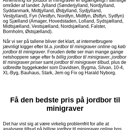
Afhentning for jordbor til minigraver er tilgængeligt i samtlige
områder af landet: Jylland (Sønderjylland, Nordjylland,
Syddanmark, Midtjylland, Østjylland, Sydjylland,
Vestjylland), Fyn (Vestfyn, Nordfyn, Midtfyn, Østfyn, Sydfyn)
og Sjælland (Amager, Hovedstaden, Lolland, Sydsjælland,
Midtsjælland, Vestsjælland, Nordsjælland, Falster,
Bornholm, Østsjælland).
Når vi ser på tallene bliver det klart, at internetbrugere
jævnligt kigger efter bl.a.
jordbor til minigraver online
og
køb
jordbor til minigraver
. Foruden dette ser man mange gange
netshoppere søge efter fx
billig jordbor til minigraver
,
jordbor
til minigraver priser
samt
jordbor til minigraver tilbud
, plus de
udbredte byggekæder som Davidsen, Bygma, Silvan, 10-4,
XL-Byg, Bauhaus, Stark, Jem og Fix og Harald Nyborg.
Få den bedste pris på jordbor til
minigraver
Det har vist sig at være virkelig problemfrit for alle at
analysere tilbud på billige jordbor til minigraver online hos