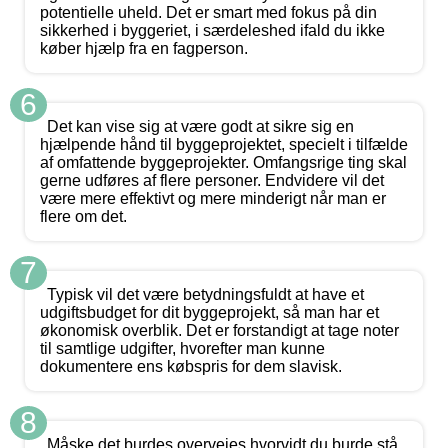
potentielle uheld. Det er smart med fokus på din
sikkerhed i byggeriet, i særdeleshed ifald du ikke
køber hjælp fra en fagperson.
6
Det kan vise sig at være godt at sikre sig en
hjælpende hånd til byggeprojektet, specielt i tilfælde
af omfattende byggeprojekter. Omfangsrige ting skal
gerne udføres af flere personer. Endvidere vil det
være mere effektivt og mere minderigt når man er
flere om det.
7
Typisk vil det være betydningsfuldt at have et
udgiftsbudget for dit byggeprojekt, så man har et
økonomisk overblik. Det er forstandigt at tage noter
til samtlige udgifter, hvorefter man kunne
dokumentere ens købspris for dem slavisk.
8
Måske det burdes overvejes hvorvidt du burde stå