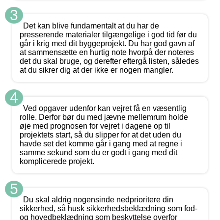
3
Det kan blive fundamentalt at du har de
presserende materialer tilgængelige i god tid før du
går i krig med dit byggeprojekt. Du har god gavn af
at sammensætte en hurtig note hvorpå der noteres
det du skal bruge, og derefter eftergå listen, således
at du sikrer dig at der ikke er nogen mangler.
4
Ved opgaver udenfor kan vejret få en væsentlig
rolle. Derfor bør du med jævne mellemrum holde
øje med prognosen for vejret i dagene op til
projektets start, så du slipper for at det uden du
havde set det komme går i gang med at regne i
samme sekund som du er godt i gang med dit
komplicerede projekt.
5
Du skal aldrig nogensinde nedprioritere din
sikkerhed, så husk sikkerhedsbeklædning som fod-
og hovedbeklædning som beskyttelse overfor