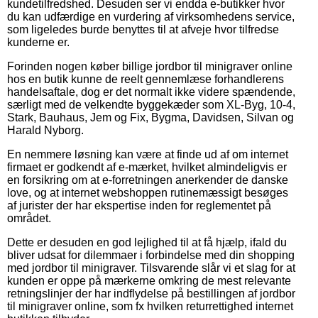
kundetilfredshed. Desuden ser vi endda e-butikker hvor
du kan udfærdige en vurdering af virksomhedens service,
som ligeledes burde benyttes til at afveje hvor tilfredse
kunderne er.
Forinden nogen køber billige jordbor til minigraver online
hos en butik kunne de reelt gennemlæse forhandlerens
handelsaftale, dog er det normalt ikke videre spændende,
særligt med de velkendte byggekæder som XL-Byg, 10-4,
Stark, Bauhaus, Jem og Fix, Bygma, Davidsen, Silvan og
Harald Nyborg.
En nemmere løsning kan være at finde ud af om internet
firmaet er godkendt af e-mærket, hvilket almindeligvis er
en forsikring om at e-forretningen anerkender de danske
love, og at internet webshoppen rutinemæssigt besøges
af jurister der har ekspertise inden for reglementet på
området.
Dette er desuden en god lejlighed til at få hjælp, ifald du
bliver udsat for dilemmaer i forbindelse med din shopping
med jordbor til minigraver. Tilsvarende slår vi et slag for at
kunden er oppe på mærkerne omkring de mest relevante
retningslinjer der har indflydelse på bestillingen af jordbor
til minigraver online, som fx hvilken returrettighed internet