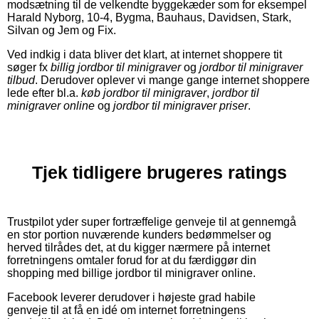
modsætning til de velkendte byggekæder som for eksempel
Harald Nyborg, 10-4, Bygma, Bauhaus, Davidsen, Stark,
Silvan og Jem og Fix.
Ved indkig i data bliver det klart, at internet shoppere tit
søger fx
billig jordbor til minigraver
og
jordbor til minigraver
tilbud
. Derudover oplever vi mange gange internet shoppere
lede efter bl.a.
køb jordbor til minigraver
,
jordbor til
minigraver online
og
jordbor til minigraver priser
.
Tjek tidligere brugeres ratings
Trustpilot yder super fortræffelige genveje til at gennemgå
en stor portion nuværende kunders bedømmelser og
herved tilrådes det, at du kigger nærmere på internet
forretningens omtaler forud for at du færdiggør din
shopping med billige jordbor til minigraver online.
Facebook leverer derudover i højeste grad habile
genveje til at få en idé om internet forretningens