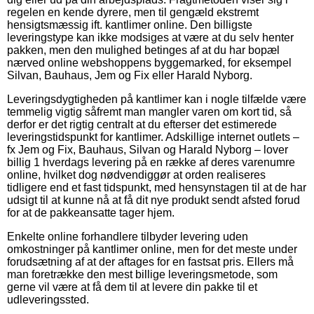
regelen en kende dyrere, men til gengæld ekstremt
hensigtsmæssig ift. kantlimer online. Den billigste
leveringstype kan ikke modsiges at være at du selv henter
pakken, men den mulighed betinges af at du har bopæl
nærved online webshoppens byggemarked, for eksempel
Silvan, Bauhaus, Jem og Fix eller Harald Nyborg.
Leveringsdygtigheden på kantlimer kan i nogle tilfælde være
temmelig vigtig såfremt man mangler varen om kort tid, så
derfor er det rigtig centralt at du efterser det estimerede
leveringstidspunkt for kantlimer. Adskillige internet outlets –
fx Jem og Fix, Bauhaus, Silvan og Harald Nyborg – lover
billig 1 hverdags levering på en række af deres varenumre
online, hvilket dog nødvendiggør at orden realiseres
tidligere end et fast tidspunkt, med hensynstagen til at de har
udsigt til at kunne nå at få dit nye produkt sendt afsted forud
for at de pakkeansatte tager hjem.
Enkelte online forhandlere tilbyder levering uden
omkostninger på kantlimer online, men for det meste under
forudsætning af at der aftages for en fastsat pris. Ellers må
man foretrække den mest billige leveringsmetode, som
gerne vil være at få dem til at levere din pakke til et
udleveringssted.