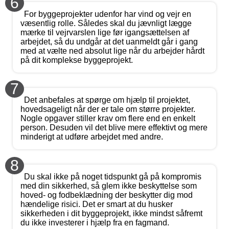
6
For byggeprojekter udenfor har vind og vejr en
væsentlig rolle. Således skal du jævnligt lægge
mærke til vejrvarslen lige før igangsættelsen af
arbejdet, så du undgår at det uanmeldt går i gang
med at vælte ned absolut lige når du arbejder hårdt
på dit komplekse byggeprojekt.
7
Det anbefales at spørge om hjælp til projektet,
hovedsageligt når der er tale om større projekter.
Nogle opgaver stiller krav om flere end en enkelt
person. Desuden vil det blive mere effektivt og mere
minderigt at udføre arbejdet med andre.
8
Du skal ikke på noget tidspunkt gå på kompromis
med din sikkerhed, så glem ikke beskyttelse som
hoved- og fodbeklædning der beskytter dig mod
hændelige risici. Det er smart at du husker
sikkerheden i dit byggeprojekt, ikke mindst såfremt
du ikke investerer i hjælp fra en fagmand.