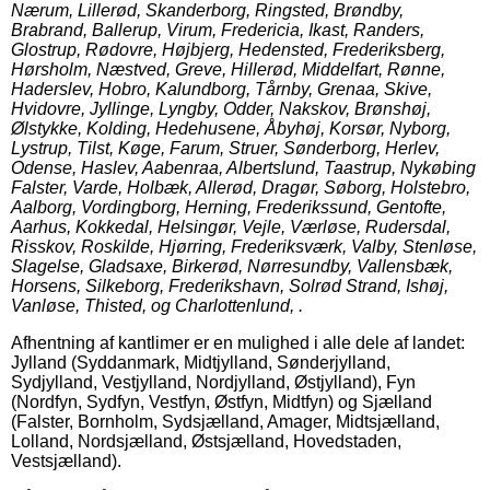
Nærum, Lillerød, Skanderborg, Ringsted, Brøndby,
Brabrand, Ballerup, Virum, Fredericia, Ikast, Randers,
Glostrup, Rødovre, Højbjerg, Hedensted, Frederiksberg,
Hørsholm, Næstved, Greve, Hillerød, Middelfart, Rønne,
Haderslev, Hobro, Kalundborg, Tårnby, Grenaa, Skive,
Hvidovre, Jyllinge, Lyngby, Odder, Nakskov, Brønshøj,
Ølstykke, Kolding, Hedehusene, Åbyhøj, Korsør, Nyborg,
Lystrup, Tilst, Køge, Farum, Struer, Sønderborg, Herlev,
Odense, Haslev, Aabenraa, Albertslund, Taastrup, Nykøbing
Falster, Varde, Holbæk, Allerød, Dragør, Søborg, Holstebro,
Aalborg, Vordingborg, Herning, Frederikssund, Gentofte,
Aarhus, Kokkedal, Helsingør, Vejle, Værløse, Rudersdal,
Risskov, Roskilde, Hjørring, Frederiksværk, Valby, Stenløse,
Slagelse, Gladsaxe, Birkerød, Nørresundby, Vallensbæk,
Horsens, Silkeborg, Frederikshavn, Solrød Strand, Ishøj,
Vanløse, Thisted, og Charlottenlund, .
Afhentning af kantlimer er en mulighed i alle dele af landet:
Jylland (Syddanmark, Midtjylland, Sønderjylland,
Sydjylland, Vestjylland, Nordjylland, Østjylland), Fyn
(Nordfyn, Sydfyn, Vestfyn, Østfyn, Midtfyn) og Sjælland
(Falster, Bornholm, Sydsjælland, Amager, Midtsjælland,
Lolland, Nordsjælland, Østsjælland, Hovedstaden,
Vestsjælland).