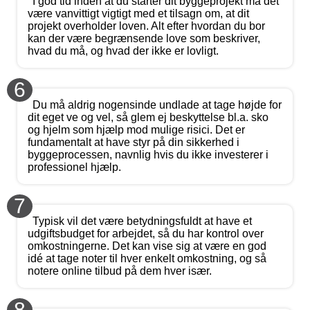
I god tid inden at du starter dit byggeprojekt må det
være vanvittigt vigtigt med et tilsagn om, at dit
projekt overholder loven. Alt efter hvordan du bor
kan der være begrænsende love som beskriver,
hvad du må, og hvad der ikke er lovligt.
6
Du må aldrig nogensinde undlade at tage højde for
dit eget ve og vel, så glem ej beskyttelse bl.a. sko
og hjelm som hjælp mod mulige risici. Det er
fundamentalt at have styr på din sikkerhed i
byggeprocessen, navnlig hvis du ikke investerer i
professionel hjælp.
7
Typisk vil det være betydningsfuldt at have et
udgiftsbudget for arbejdet, så du har kontrol over
omkostningerne. Det kan vise sig at være en god
idé at tage noter til hver enkelt omkostning, og så
notere online tilbud på dem hver især.
8