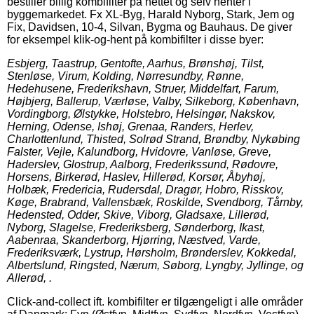
bestiller billig kombifilter på nettet og selv henter i
byggemarkedet. Fx XL-Byg, Harald Nyborg, Stark, Jem og
Fix, Davidsen, 10-4, Silvan, Bygma og Bauhaus. De giver
for eksempel klik-og-hent på kombifilter i disse byer:
Esbjerg, Taastrup, Gentofte, Aarhus, Brønshøj, Tilst,
Stenløse, Virum, Kolding, Nørresundby, Rønne,
Hedehusene, Frederikshavn, Struer, Middelfart, Farum,
Højbjerg, Ballerup, Værløse, Valby, Silkeborg, København,
Vordingborg, Ølstykke, Holstebro, Helsingør, Nakskov,
Herning, Odense, Ishøj, Grenaa, Randers, Herlev,
Charlottenlund, Thisted, Solrød Strand, Brøndby, Nykøbing
Falster, Vejle, Kalundborg, Hvidovre, Vanløse, Greve,
Haderslev, Glostrup, Aalborg, Frederikssund, Rødovre,
Horsens, Birkerød, Haslev, Hillerød, Korsør, Åbyhøj,
Holbæk, Fredericia, Rudersdal, Dragør, Hobro, Risskov,
Køge, Brabrand, Vallensbæk, Roskilde, Svendborg, Tårnby,
Hedensted, Odder, Skive, Viborg, Gladsaxe, Lillerød,
Nyborg, Slagelse, Frederiksberg, Sønderborg, Ikast,
Aabenraa, Skanderborg, Hjørring, Næstved, Varde,
Frederiksværk, Lystrup, Hørsholm, Brønderslev, Kokkedal,
Albertslund, Ringsted, Nærum, Søborg, Lyngby, Jyllinge, og
Allerød, .
Click-and-collect ift. kombifilter er tilgængeligt i alle områder