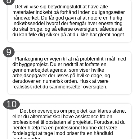
Det vil vise sig betydningsfuldt at have alle
materialer indkøbt på forhånd inden du igangsætter
håndværket. Du får god gavn af at notere en hurtig
indkøbsseddel hvoraf der fremgår hver eneste ting
du skal bruge, og så efterse oversigten, således at
du kan føle dig sikker på at du ikke har glemt noget.
9
Planlægning er vejen til at nå problemfrit i mål med
dit byggeprojekt. Du er nødt til at forfatte en
gennemarbejdet agenda, som viser hvilke
arbejdsopgaver der løses på hvilke dage, og
derudover en numerisk orden. Husk at være
realistisk idet du sammensætter oversigten.
10
Det bør overvejes om projektet kan klares alene,
eller du alternativt skal have assistance fra en
professionel til opstarten af projektet. Forudsat at du
henter hjælp fra en professionel kunne det være
fordelagtigt at tage imod priser fra en håndfuld
foretagender.