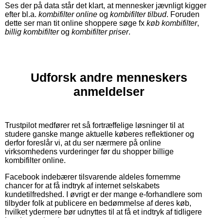
Ses der på data står det klart, at mennesker jævnligt kigger
efter bl.a.
kombifilter online
og
kombifilter tilbud
. Foruden
dette ser man tit online shoppere søge fx
køb kombifilter
,
billig kombifilter
og
kombifilter priser
.
Udforsk andre menneskers
anmeldelser
Trustpilot medfører ret så fortræffelige løsninger til at
studere ganske mange aktuelle køberes reflektioner og
derfor foreslår vi, at du ser nærmere på online
virksomhedens vurderinger før du shopper billige
kombifilter online.
Facebook indebærer tilsvarende aldeles fornemme
chancer for at få indtryk af internet selskabets
kundetilfredshed. I øvrigt er der mange e-forhandlere som
tilbyder folk at publicere en bedømmelse af deres køb,
hvilket ydermere bør udnyttes til at få et indtryk af tidligere