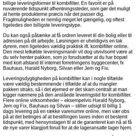
billige leveringsformer til kombifilter. En favorit er på
nuværende tidspunkt afhentningssteder, som gør det muligt
at hente produkterne præcis når det passer dig.
Fragtmuligheden er nemlig meget let gængelig, og oftest
ligeledes den billigste leveringstype.
Du kan også påtænke at få ordren leveret til din bolig eller til
adressen på dit arbejde. Løsningen er uheldigvis en tak
dyrere, men ligeledes vældig praktisk ift. kombifilter online.
Den mest letkøbte leveringsmanér vil dog utvivlsomt være at
du selv henter pakken, som jo forudsætter at du har bopæl
med kort afstand til internet forretningens byggecenter, fx
Bauhaus, Harald Nyborg, Silvan eller Jem og Fix.
Leveringsdygtigheden på kombifilter kan i nogle tilfælde
være vældig bestemmende i tilfælde af at du mangler
pakken straks, så i det øjemed er det skam centralt at man
kigger nærmere på den anslåede leveringstid for kombifilter.
Flere online virksomheder – eksempelvis Harald Nyborg,
Jem og Fix, Bauhaus og Silvan – stiller udsigt til billig 1
dags levering på en række varenumre online, men vær obs
på at det betinges af at bestillingen laves inden et bestemt
tidspunkt, med hensynstagen til at de garanteret kan nå at få
de nye varer klargjort forud for at de lageransatte tager hjem.