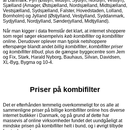
af Danmark: Fyn (Østfyn, Midtfyn, Sydfyn, Nordfyn, Vestfyn),
Sjælland (Amager, Østsjælland, Nordsjælland, Midtsjælland,
Vestsjælland, Sydsjælland, Falster, Hovedstaden, Lolland,
Bornholm) og Jylland (Østjylland, Vestjylland, Syddanmark,
Sydjylland, Nordjylland, Sønderjylland, Midtjylland).
Når man kigger i data fremstår det klart, at internet shoppere
som regel søger eksempelvis
køb kombifilter
og
kombifilter
online
. Derudover oplever man typisk netshoppere
efterspørge blandt andet
billig kombifilter
,
kombifilter priser
og
kombifilter tilbud
, plus de gængse byggecentre som Jem
og Fix, Stark, Harald Nyborg, Bauhaus, Silvan, Davidsen,
XL-Byg, Bygma og 10-4.
Priser på kombifilter
Det er efterhånden temmelig overkommeligt for os alle at
sammenligne priser på billige kombifilter online hos diverse
internet butikker i Danmark, og på grund af dette har
massevis af online virksomheder fundet det uundgåeligt at
mindske prisen på kombifilter helt i bund, og i øvrigt tilbyde