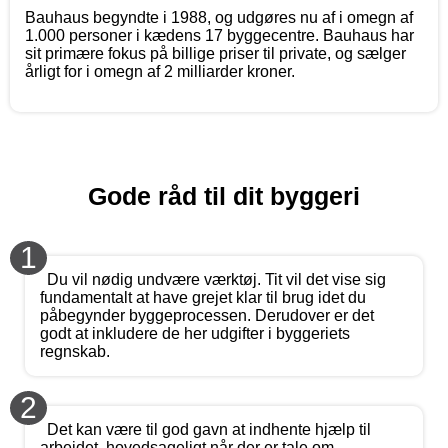
Bauhaus begyndte i 1988, og udgøres nu af i omegn af
1.000 personer i kædens 17 byggecentre. Bauhaus har
sit primære fokus på billige priser til private, og sælger
årligt for i omegn af 2 milliarder kroner.
Gode råd til dit byggeri
1
Du vil nødig undvære værktøj. Tit vil det vise sig
fundamentalt at have grejet klar til brug idet du
påbegynder byggeprocessen. Derudover er det
godt at inkludere de her udgifter i byggeriets
regnskab.
2
Det kan være til god gavn at indhente hjælp til
arbejdet, hovedsageligt når der er tale om