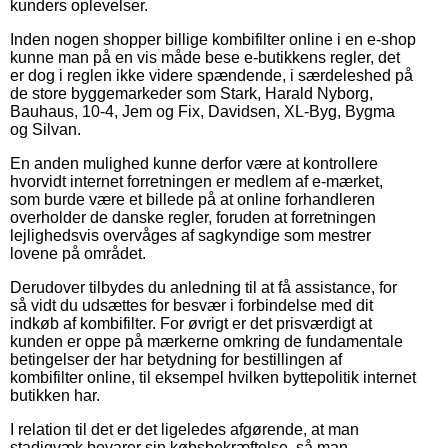
kunders oplevelser.
Inden nogen shopper billige kombifilter online i en e-shop
kunne man på en vis måde bese e-butikkens regler, det
er dog i reglen ikke videre spændende, i særdeleshed på
de store byggemarkeder som Stark, Harald Nyborg,
Bauhaus, 10-4, Jem og Fix, Davidsen, XL-Byg, Bygma
og Silvan.
En anden mulighed kunne derfor være at kontrollere
hvorvidt internet forretningen er medlem af e-mærket,
som burde være et billede på at online forhandleren
overholder de danske regler, foruden at forretningen
lejlighedsvis overvåges af sagkyndige som mestrer
lovene på området.
Derudover tilbydes du anledning til at få assistance, for
så vidt du udsættes for besvær i forbindelse med dit
indkøb af kombifilter. For øvrigt er det prisværdigt at
kunden er oppe på mærkerne omkring de fundamentale
betingelser der har betydning for bestillingen af
kombifilter online, til eksempel hvilken byttepolitik internet
butikken har.
I relation til det er det ligeledes afgørende, at man
stadigvæk bevarer sin købsbekræftelse, så man