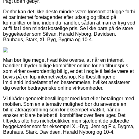
fragt uden gebyr.
Derfor kan det ikke desto mindre være lønsomt at kigge forbi
et par internet foretagender efter udsalg og tilbud på
kombifilter online inden du handler, sådan at man er tryg ved
at få fat i den mindst kostelige pris. Se ikke bare på de store
byggekæder som Silvan, Harald Nyborg, Davidsen,
Bauhaus, Stark, XL-Byg, Bygma og 10-4.
Man bør lige meget hvad ikke overse, at når en internet
handler tilbyder billige kombifilter online for en tilbudspris
som virker overordentlig billig, er det i nogle tilfælde være et
bevis på en fup internet webshop. Kortbestillinger er
imidlertid indbefattet af en bestemmelse, hvilket assisterer
dig overfor bedrageriske online virksomheder.
Vi tilråder generelt bestillinger med kort eller betalinger med
mobilen. Som en alternativ mulighed bør du anvende en
billig afdragsordning som for eksempel ViaBill, når du
ønsker at klare beløbet til kombifilter over flere uger. Det
tilbydes ofte hos nichebutikker, men sjældent de udbredte
byggekæder som for eksempel XL-Byg, Jem og Fix, Bygma,
Bauhaus, Stark, Davidsen, Harald Nyborg og 10-4.