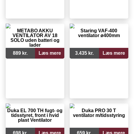
METABO AKKU
Staring VAF-400
VENTILATOR AV 18
ventilator ø400mm
SOLO uden batteri og
lader
889 kr.
Læs mere
3.435 kr.
Læs mere
Duka EL 700 TH fugt- og
Duka PRO 30 T
tidsstyret, front i hvid
ventilator m/tidsstyring
plast Ventilator
698 kr.
Læs mere
659 kr.
Læs mere