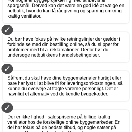
For nogle er byggeprojekter lig med stribevis af
spørgsmål. Derved kan det være en god idé at vælge en
netbutik, hvor du kan få rådgivning og sparring omkring
kraftig ventilator.
✓
Du bør have fokus på hvilke retningslinjer der gælder i
forbindelse med din bestilling online, så du slipper for
problemer med bl.a. reklamationer. Derfor bør du
undersøge netbutikkens handelsbetingelser.
✓
Såfremt du skal have dine byggematerialer hurtigt eller
bare har lyst til at blive fri for leveringsomkostningen, så
kunne du overveje at fragte varerne personligt. Det er
navnligt et alternativ ved de kendte byggekæder.
✓
Der er ikke lighed i salgspriserne på billige kraftig
ventilator hos de forskellige online byggemarkeder. En
del har fokus på de bedste tilbud, og nogle satser på