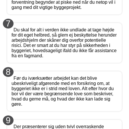
forventning begynder at piske ned når du netop vil i
gang med dit vigtige byggeprojekt.
7
Du skal for alt i verden ikke undlade at tage højde
for dit eget helbred, så glem ej beskyttelse herunder
arbejdshjelm der skåner dig overfor potentielle
risici. Det er smart at du har styr på sikkerheden i
byggeriet, hovedsageligt ifald du ikke får assistance
fra en fagmand.
8
Før du iværksætter arbejdet kan det blive
ubeskriveligt afgørende med en forsikring om, at
byggeriet ikke er i strid med loven. Alt efter hvor du
bor vil der være begrænsende love som beskriver,
hvad du gerne må, og hvad der ikke kan lade sig
gøre.
9
Der præsenterer sig uden tvivl overraskende