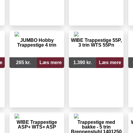
JUMBO Hobby
WIBE Trappestige 55P,
Trappestige 4 trin
3 trin WTS 55Pn
e
265 kr.
Læs mere
1.390 kr.
Læs mere
WIBE Trappestige
Trappestige med
ASP+ WTS+ ASP
bakke - 5 trin
Brennenstuhl 1401250