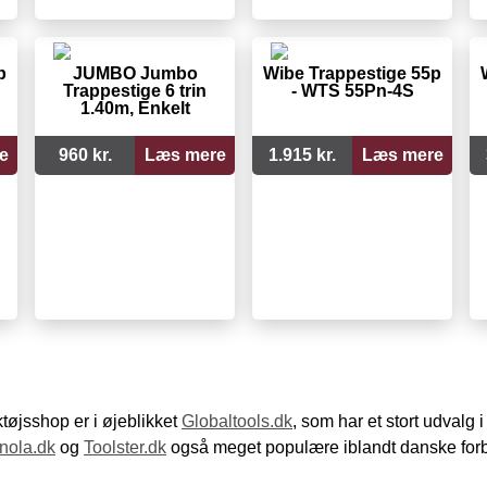
p
JUMBO Jumbo
Wibe Trappestige 55p
Trappestige 6 trin
- WTS 55Pn-4S
1.40m, Enkelt
e
960 kr.
Læs mere
1.915 kr.
Læs mere
øjsshop er i øjeblikket
Globaltools.dk
, som har et stort udvalg
nola.dk
og
Toolster.dk
også meget populære iblandt danske for