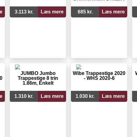
e
3.113 kr.
Læs mere
685 kr.
Læs mere
JUMBO Jumbo
Wibe Trappestige 2020
0
Trappestige 8 trin
- WHS 2020-6
1.86m, Enkelt
e
1.310 kr.
Læs mere
1.030 kr.
Læs mere