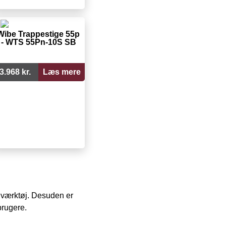
Wibe Trappestige 55p
- WTS 55Pn-10S SB
3.968 kr.
Læs mere
 i værktøj. Desuden er
brugere.