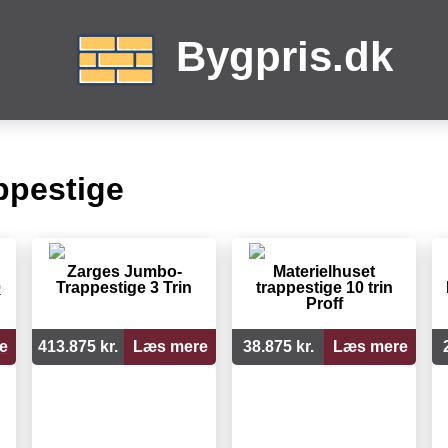
Bygpris.dk
ppestige
Zarges Jumbo-
Materielhuset
0
Trappestige 3 Trin
trappestige 10 trin
Proff
e
413.875 kr.
Læs mere
38.875 kr.
Læs mere