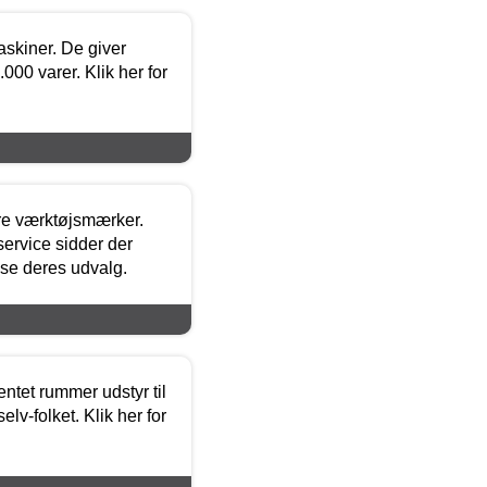
askiner. De giver
000 varer. Klik her for
ore værktøjsmærker.
ervice sidder der
t se deres udvalg.
entet rummer udstyr til
lv-folket. Klik her for