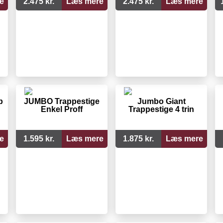
e
2.475 kr.
Læs mere
2.475 kr.
Læs mere
p
JUMBO Trappestige
Jumbo Giant
Enkel Proff
Trappestige 4 trin
e
1.595 kr.
Læs mere
1.875 kr.
Læs mere