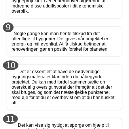
byggeprojektet. Det er derudover afgørende at
indregne disse udgiftsposter i dit økonomiske
overblik.
9
Nogle gange kan man hente tilskud fra det
offentlige til byggerier. Det gives når projektet er
energi- og miljøvenligt. At få tilskud betinger at
renoveringen gør en positiv forskel for planeten.
10
Det er essentielt at have de nødvendige
bygningsmaterialer klar inden du påbegynder
projektet. Du kan med fordel sammensætte en
overskuelig oversigt hvoraf der fremgår alt det der
skal bruges, og som det næste tjekke punkterne,
med øje for at du er overbevist om at du har husket
alt.
11
Det kan vise sig nyttigt at spørge om hjælp til