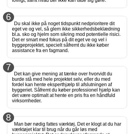
lovligt, samt hvad der ikke kan lade sig gøre.
6
Du skal ikke på noget tidspunkt nedprioritere dit
eget ve og vel, så glem ikke sikkerhedsbeklædning
bl.a. sko og hjelm som sikring mod potentielle risici.
Det er smart med fokus på dit eget ve og vel i
byggeprojektet, specielt såfremt du ikke køber
assistance fra en fagmand.
7
Det kan give mening at tænke over hvorvidt du
burde stå med hele projektet selv, eller du med
fordel kan hente eksperthjælp til afslutningen af
byggeriet. Såfremt du køber professionel hjælp kan
det være optimalt at hente en pris fra en håndfuld
virksomheder.
8
Man bør nødig fattes værktøj. Det er klogt at du har
værktøjet klar til brug når du går løs med