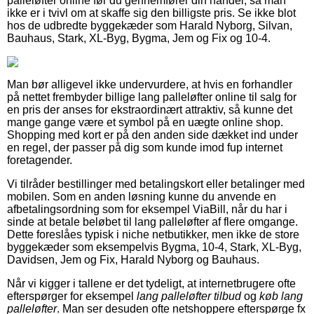
palleløfter online før du gennemfører din handel, så man
ikke er i tvivl om at skaffe sig den billigste pris. Se ikke blot
hos de udbredte byggekæder som Harald Nyborg, Silvan,
Bauhaus, Stark, XL-Byg, Bygma, Jem og Fix og 10-4.
Man bør alligevel ikke undervurdere, at hvis en forhandler
på nettet frembyder billige lang palleløfter online til salg for
en pris der anses for ekstraordinært attraktiv, så kunne det
mange gange være et symbol på en uægte online shop.
Shopping med kort er på den anden side dækket ind under
en regel, der passer på dig som kunde imod fup internet
foretagender.
Vi tilråder bestillinger med betalingskort eller betalinger med
mobilen. Som en anden løsning kunne du anvende en
afbetalingsordning som for eksempel ViaBill, når du har i
sinde at betale beløbet til lang palleløfter af flere omgange.
Dette foreslåes typisk i niche netbutikker, men ikke de store
byggekæder som eksempelvis Bygma, 10-4, Stark, XL-Byg,
Davidsen, Jem og Fix, Harald Nyborg og Bauhaus.
Når vi kigger i tallene er det tydeligt, at internetbrugere ofte
efterspørger for eksempel
lang palleløfter tilbud
og
køb lang
palleløfter
. Man ser desuden ofte netshoppere efterspørge fx