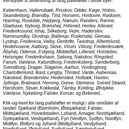
frembyder fx afhentning af lang palleløfter i disse byer:
København, Vallensbæk, Risskov, Odder, Køge, Hobro,
Skanderborg, Brøndby, Tilst, Horsens, Hvidovre, Rødovre,
Hjørring, Roskilde, Højbjerg, Nærum, Randers, Rønne,
Gladsaxe, Nyborg, Brønshøj, Hillerød, Herlev, Allerød,
Frederikssund, Ishøj, Silkeborg, Vejle, Haderslev,
Nørresundby, Glostrup, Ballerup, Rudersdal, Grenaa,
Lystrup, Fredericia, Valby, Gentofte, Taastrup, Albertslund,
Hedehusene, Aalborg, Skive, Virum, Viborg, Frederiksværk,
Åbyhøj, Odense, Esbjerg, Middelfart, Lillerød, Holstebro,
Helsingør, Frederikshavn, Søborg, Nakskov, Ringsted,
Farum, Vanløse, Kalundborg, Frederiksberg, Sønderborg,
Svendborg, Dragør, Slagelse, Aarhus, Vordingborg,
Charlottenlund, Ikast, Lyngby, Thisted, Varde, Aabenraa,
Næstved, Brønderslev, Hedensted, Holbæk, Haslev,
Jyllinge, Brabrand, Herning, Greve, Stenløse, Solrød Strand,
Hørsholm, Struer, Kokkedal, Tårnby, Kolding, Ølstykke,
Værløse, Nykøbing Falster, Korsør, og Birkerød, .
Klik-og-hent for lang palleløfter er muligt i alle områder af
landet: Sjælland (Bornholm, Østsjælland, Falster,
Midtsjælland, Hovedstaden, Lolland, Amager, Nordsjælland,
Sydsjælland, Vestsjælland), Fyn (Vestfyn, Sydfyn, Nordfyn,
Midtfyn, Østfyn) og Jylland (Midtjylland, Vestjylland,
Nordjylland, Østjylland, Sydjylland, Sønderjylland,