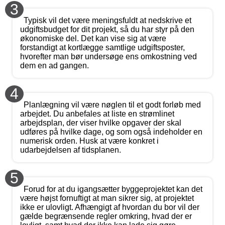
3
Typisk vil det være meningsfuldt at nedskrive et
udgiftsbudget for dit projekt, så du har styr på den
økonomiske del. Det kan vise sig at være
forstandigt at kortlægge samtlige udgiftsposter,
hvorefter man bør undersøge ens omkostning ved
dem en ad gangen.
4
Planlægning vil være nøglen til et godt forløb med
arbejdet. Du anbefales at liste en strømlinet
arbejdsplan, der viser hvilke opgaver der skal
udføres på hvilke dage, og som også indeholder en
numerisk orden. Husk at være konkret i
udarbejdelsen af tidsplanen.
5
Forud for at du igangsætter byggeprojektet kan det
være højst fornuftigt at man sikrer sig, at projektet
ikke er ulovligt. Afhængigt af hvordan du bor vil der
gælde begrænsende regler omkring, hvad der er