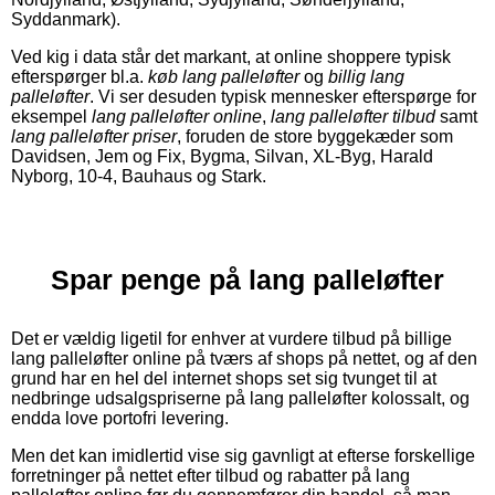
Syddanmark).
Ved kig i data står det markant, at online shoppere typisk
efterspørger bl.a.
køb lang palleløfter
og
billig lang
palleløfter
. Vi ser desuden typisk mennesker efterspørge for
eksempel
lang palleløfter online
,
lang palleløfter tilbud
samt
lang palleløfter priser
, foruden de store byggekæder som
Davidsen, Jem og Fix, Bygma, Silvan, XL-Byg, Harald
Nyborg, 10-4, Bauhaus og Stark.
Spar penge på lang palleløfter
Det er vældig ligetil for enhver at vurdere tilbud på billige
lang palleløfter online på tværs af shops på nettet, og af den
grund har en hel del internet shops set sig tvunget til at
nedbringe udsalgspriserne på lang palleløfter kolossalt, og
endda love portofri levering.
Men det kan imidlertid vise sig gavnligt at efterse forskellige
forretninger på nettet efter tilbud og rabatter på lang