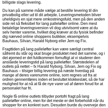
billigste slags levering.
Du kan på samme måde vælge at bestille levering til din
privatbolig eller ud til dit arbejde. Leveringsmetoden bliver
uheldigvis en sjat mere omkostningsfuld, men på den anden
side ret så fleksibel for lang palleløfter online. Den mest
betalelige leveringsversion vil dog utvivlsomt være at du
selv henter varerne, hvilket dog kræver at du fysisk befinder
dig nærved online shoppens butikker, eksempelvis
Bauhaus, Silvan, Harald Nyborg eller Jem og Fix.
Fragttiden på lang palleløfter kan være særligt central
såfremt du står og skal bruge produktet med det samme, og i
det øjemed er det fuldkommen fornuftigt at vi studerer den
anslåede leveringstid på lang palleløfter. Størstedelen af
outlets på nettet – fx Harald Nyborg, Silvan, Jem og Fix og
Bauhaus – tilsiger billig levering på næste hverdag på
mange af deres varenumre online, som regnes ud fra at
ordren gennemføres inden et besluttet klokkeslæt, så de har
mulighed for at nå at få de nye varer ud af døren forud for at
personalet har fri.
Nogle få online outlets tilbyder portofri fragt på lang
palleløfter online, men for det meste er det forbeholdt når du
shopper for en konkret sum. Desuden burde du overveje den