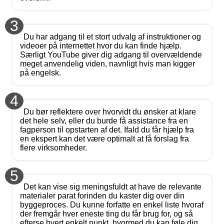
3
Du har adgang til et stort udvalg af instruktioner og
videoer på internettet hvor du kan finde hjælp.
Særligt YouTube giver dig adgang til overvældende
meget anvendelig viden, navnligt hvis man kigger
på engelsk.
4
Du bør reflektere over hvorvidt du ønsker at klare
det hele selv, eller du burde få assistance fra en
fagperson til opstarten af det. Ifald du får hjælp fra
en ekspert kan det være optimalt at få forslag fra
flere virksomheder.
5
Det kan vise sig meningsfuldt at have de relevante
materialer parat forinden du kaster dig over din
byggeproces. Du kunne forfatte en enkel liste hvoraf
der fremgår hver eneste ting du får brug for, og så
efterse hvert enkelt punkt, hvormed du kan føle dig