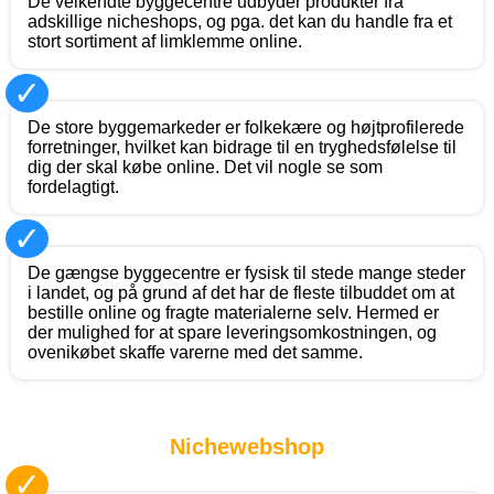
De velkendte byggecentre udbyder produkter fra
adskillige nicheshops, og pga. det kan du handle fra et
stort sortiment af limklemme online.
✓
De store byggemarkeder er folkekære og højtprofilerede
forretninger, hvilket kan bidrage til en tryghedsfølelse til
dig der skal købe online. Det vil nogle se som
fordelagtigt.
✓
De gængse byggecentre er fysisk til stede mange steder
i landet, og på grund af det har de fleste tilbuddet om at
bestille online og fragte materialerne selv. Hermed er
der mulighed for at spare leveringsomkostningen, og
ovenikøbet skaffe varerne med det samme.
Nichewebshop
✓