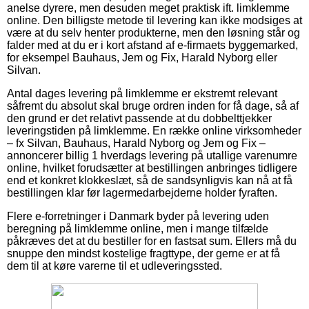
anelse dyrere, men desuden meget praktisk ift. limklemme
online. Den billigste metode til levering kan ikke modsiges at
være at du selv henter produkterne, men den løsning står og
falder med at du er i kort afstand af e-firmaets byggemarked,
for eksempel Bauhaus, Jem og Fix, Harald Nyborg eller
Silvan.
Antal dages levering på limklemme er ekstremt relevant
såfremt du absolut skal bruge ordren inden for få dage, så af
den grund er det relativt passende at du dobbelttjekker
leveringstiden på limklemme. En række online virksomheder
– fx Silvan, Bauhaus, Harald Nyborg og Jem og Fix –
annoncerer billig 1 hverdags levering på utallige varenumre
online, hvilket forudsætter at bestillingen anbringes tidligere
end et konkret klokkeslæt, så de sandsynligvis kan nå at få
bestillingen klar før lagermedarbejderne holder fyraften.
Flere e-forretninger i Danmark byder på levering uden
beregning på limklemme online, men i mange tilfælde
påkræves det at du bestiller for en fastsat sum. Ellers må du
snuppe den mindst kostelige fragttype, der gerne er at få
dem til at køre varerne til et udleveringssted.