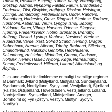
Taastrup, Roskilde, Esbjerg, Rønne, Valby, Vordingborg,
Glostrup, Aarhus, Nykøbing Falster, Farum, Brønderslev,
Fredericia, Tilst, Ølstykke, Højbjerg, Risskov, Helsingør,
Jyllinge, Sønderborg, Frederikshavn, Odder, Randers,
Svendborg, Haderslev, Greve, Ringsted, Stenløse, Rødovre,
Hørsholm, Aabenraa, Virum, Lyngby, Ishøj, Søborg,
Hvidovre, Struer, Viborg, Horsens, Odense, Slagelse,
Hjørring, Frederiksværk, Hobro, Brønshøj, Brøndby,
Aalborg, Thisted, Lystrup, Vanløse, Næstved, Værløse,
Rudersdal, Varde, Ikast, Solrød Strand, Herning, Dragør,
København, Nærum, Allerød, Tårnby, Brabrand, Silkeborg,
Charlottenlund, Nakskov, Gentofte, Hedehusene,
Kalundborg, Holstebro, Middelfart, Grenaa, Gladsaxe,
Holbæk, Herlev, Haslev, Nyborg, Køge, Nørresundby,
Korsør, Frederikssund, Hillerød, Lillerød, Albertslund, og
Åbyhøj, .
Click-and-collect for limklemme er muligt i samtlige regioner
af Danmark: Jylland (Østjylland, Midtjylland, Sønderjylland,
Syddanmark, Nordjylland, Sydjylland, Vestjylland), Sjælland
(Falster, Østsjælland, Hovedstaden, Vestsjælland, Lolland,
Nordsjælland, Sydsjælland, Midtsjælland, Amager,
Bornholm) og Fyn (Østfyn, Vestfyn, Midtfyn, Sydfyn,
Nordfyn).