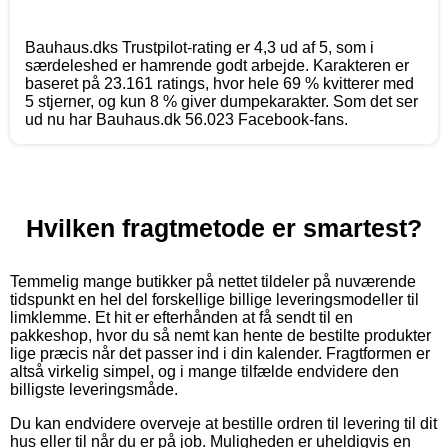
Bauhaus.dks Trustpilot-rating er 4,3 ud af 5, som i
særdeleshed er hamrende godt arbejde. Karakteren er
baseret på 23.161 ratings, hvor hele 69 % kvitterer med
5 stjerner, og kun 8 % giver dumpekarakter. Som det ser
ud nu har Bauhaus.dk 56.023 Facebook-fans.
Hvilken fragtmetode er smartest?
Temmelig mange butikker på nettet tildeler på nuværende
tidspunkt en hel del forskellige billige leveringsmodeller til
limklemme. Et hit er efterhånden at få sendt til en
pakkeshop, hvor du så nemt kan hente de bestilte produkter
lige præcis når det passer ind i din kalender. Fragtformen er
altså virkelig simpel, og i mange tilfælde endvidere den
billigste leveringsmåde.
Du kan endvidere overveje at bestille ordren til levering til dit
hus eller til når du er på job. Muligheden er uheldigvis en