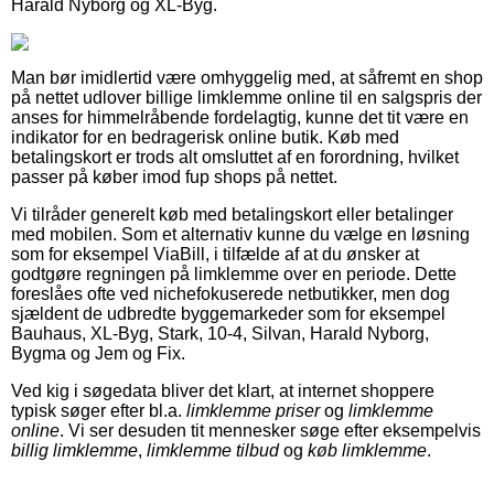
Harald Nyborg og XL-Byg.
Man bør imidlertid være omhyggelig med, at såfremt en shop
på nettet udlover billige limklemme online til en salgspris der
anses for himmelråbende fordelagtig, kunne det tit være en
indikator for en bedragerisk online butik. Køb med
betalingskort er trods alt omsluttet af en forordning, hvilket
passer på køber imod fup shops på nettet.
Vi tilråder generelt køb med betalingskort eller betalinger
med mobilen. Som et alternativ kunne du vælge en løsning
som for eksempel ViaBill, i tilfælde af at du ønsker at
godtgøre regningen på limklemme over en periode. Dette
foreslåes ofte ved nichefokuserede netbutikker, men dog
sjældent de udbredte byggemarkeder som for eksempel
Bauhaus, XL-Byg, Stark, 10-4, Silvan, Harald Nyborg,
Bygma og Jem og Fix.
Ved kig i søgedata bliver det klart, at internet shoppere
typisk søger efter bl.a.
limklemme priser
og
limklemme
online
. Vi ser desuden tit mennesker søge efter eksempelvis
billig limklemme
,
limklemme tilbud
og
køb limklemme
.