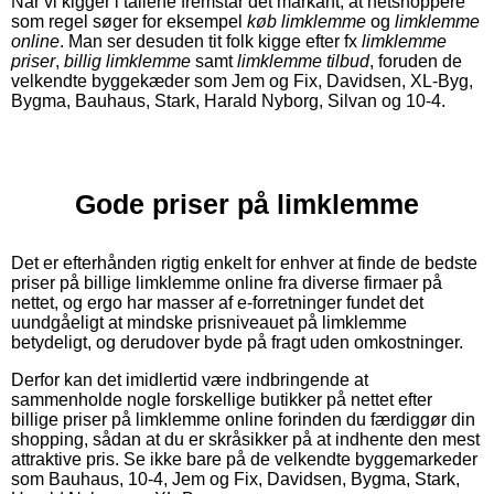
Når vi kigger i tallene fremstår det markant, at netshoppere
som regel søger for eksempel
køb limklemme
og
limklemme
online
. Man ser desuden tit folk kigge efter fx
limklemme
priser
,
billig limklemme
samt
limklemme tilbud
, foruden de
velkendte byggekæder som Jem og Fix, Davidsen, XL-Byg,
Bygma, Bauhaus, Stark, Harald Nyborg, Silvan og 10-4.
Gode priser på limklemme
Det er efterhånden rigtig enkelt for enhver at finde de bedste
priser på billige limklemme online fra diverse firmaer på
nettet, og ergo har masser af e-forretninger fundet det
uundgåeligt at mindske prisniveauet på limklemme
betydeligt, og derudover byde på fragt uden omkostninger.
Derfor kan det imidlertid være indbringende at
sammenholde nogle forskellige butikker på nettet efter
billige priser på limklemme online forinden du færdiggør din
shopping, sådan at du er skråsikker på at indhente den mest
attraktive pris. Se ikke bare på de velkendte byggemarkeder
som Bauhaus, 10-4, Jem og Fix, Davidsen, Bygma, Stark,