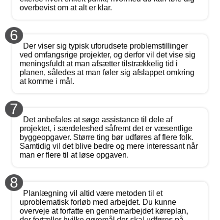
overbevist om at alt er klar.
6
Der viser sig typisk uforudsete problemstillinger
ved omfangsrige projekter, og derfor vil det vise sig
meningsfuldt at man afsætter tilstrækkelig tid i
planen, således at man føler sig afslappet omkring
at komme i mål.
7
Det anbefales at søge assistance til dele af
projektet, i særdeleshed såfremt det er væsentlige
byggeopgaver. Større ting bør udføres af flere folk.
Samtidig vil det blive bedre og mere interessant når
man er flere til at løse opgaven.
8
Planlægning vil altid være metoden til et
uproblematisk forløb med arbejdet. Du kunne
overveje at forfatte en gennemarbejdet køreplan,
der fortæller hvilke gøremål der skal udføres på