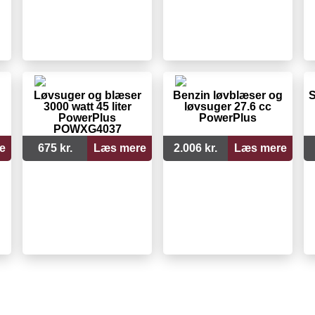
Løvsuger og blæser
Benzin løvblæser og
S
3000 watt 45 liter
løvsuger 27.6 cc
PowerPlus
PowerPlus
POWXG4037
e
675 kr.
Læs mere
2.006 kr.
Læs mere