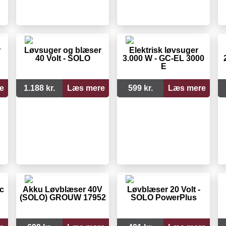
r
Løvsuger og blæser
Elektrisk løvsuger
40 Volt - SOLO
3.000 W - GC-EL 3000
E
e
1.188 kr.
Læs mere
599 kr.
Læs mere
c
Akku Løvblæser 40V
Løvblæser 20 Volt -
(SOLO) GROUW 17952
SOLO PowerPlus