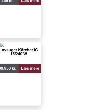
250 kr.
Læs mere
Løvsuger Kärcher IC
15/240 W
99.950 kr.
Læs mere