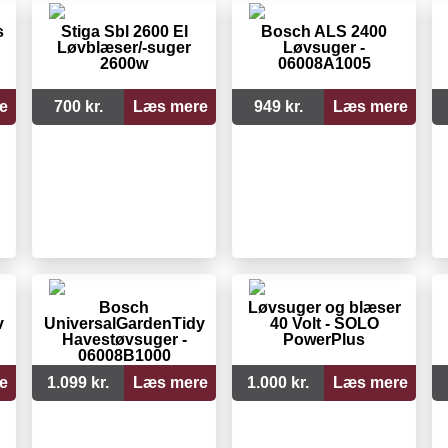
s
Stiga Sbl 2600 El
Bosch ALS 2400
Løvblæser/-suger
Løvsuger -
2600w
06008A1005
e
700 kr.
Læs mere
949 kr.
Læs mere
Bosch
Løvsuger og blæser
v
UniversalGardenTidy
40 Volt - SOLO
Havestøvsuger -
PowerPlus
06008B1000
e
1.099 kr.
Læs mere
1.000 kr.
Læs mere