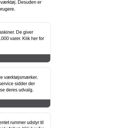
 i værktøj. Desuden er
brugere.
askiner. De giver
000 varer. Klik her for
ore værktøjsmærker.
ervice sidder der
t se deres udvalg.
entet rummer udstyr til