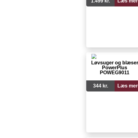
1.499 kr.
Læs mer
Løvsuger og blæse
PowerPlus
POWEG9011
344 kr.
Læs mer