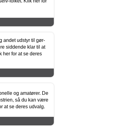
lv-folket. Klik her for
 andet udstyr til gør-
 siddende klar til at
 her for at se deres
ionelle og amatører. De
strien, så du kan være
or at se deres udvalg.