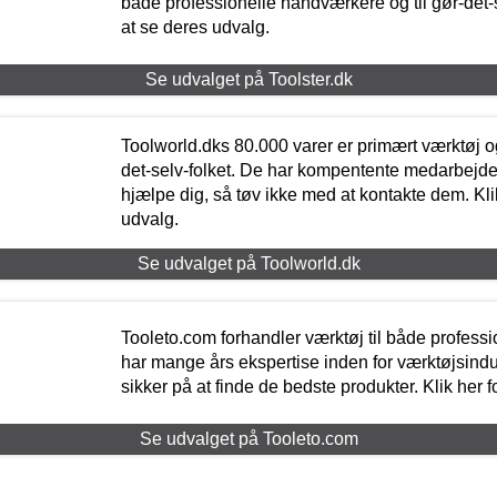
både professionelle håndværkere og til gør-det-se
at se deres udvalg.
Se udvalget på Toolster.dk
Toolworld.dks 80.000 varer er primært værktøj og
det-selv-folket. De har kompentente medarbejdere
hjælpe dig, så tøv ikke med at kontakte dem. Klik
udvalg.
Se udvalget på Toolworld.dk
Tooleto.com forhandler værktøj til både profess
har mange års ekspertise inden for værktøjsindu
sikker på at finde de bedste produkter. Klik her f
Se udvalget på Tooleto.com