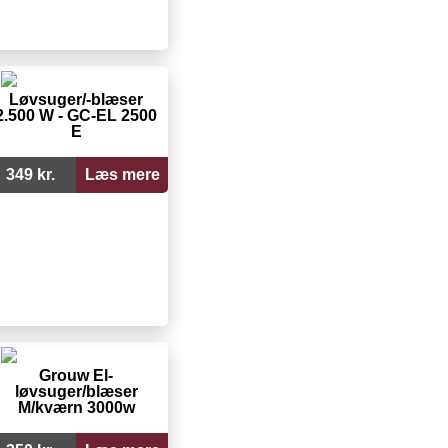
Løvsuger/-blæser
2.500 W - GC-EL 2500
E
349 kr.
Læs mere
Grouw El-
løvsuger/blæser
M/kværn 3000w