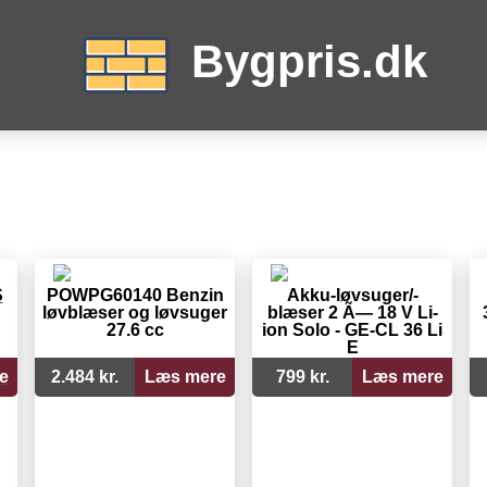
Bygpris.dk
S
POWPG60140 Benzin
Akku-løvsuger/-
løvblæser og løvsuger
blæser 2 Ã— 18 V Li-
27.6 cc
ion Solo - GE-CL 36 Li
E
e
2.484 kr.
Læs mere
799 kr.
Læs mere