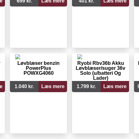
e
699 kr.
Læs mere
401 kr.
Læs mere
r
Løvblæser benzin
Ryobi Rbv36b Akku
PowerPlus
Løvblæser/suger 36v
POWXG4060
Solo (u/batteri Og
Lader)
e
1.040 kr.
Læs mere
1.799 kr.
Læs mere