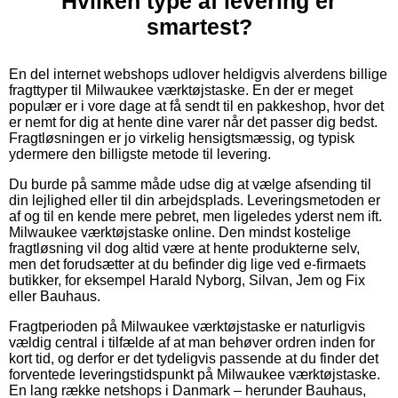
Hvilken type af levering er
smartest?
En del internet webshops udlover heldigvis alverdens billige
fragttyper til Milwaukee værktøjstaske. En der er meget
populær er i vore dage at få sendt til en pakkeshop, hvor det
er nemt for dig at hente dine varer når det passer dig bedst.
Fragtløsningen er jo virkelig hensigtsmæssig, og typisk
ydermere den billigste metode til levering.
Du burde på samme måde udse dig at vælge afsending til
din lejlighed eller til din arbejdsplads. Leveringsmetoden er
af og til en kende mere pebret, men ligeledes yderst nem ift.
Milwaukee værktøjstaske online. Den mindst kostelige
fragtløsning vil dog altid være at hente produkterne selv,
men det forudsætter at du befinder dig lige ved e-firmaets
butikker, for eksempel Harald Nyborg, Silvan, Jem og Fix
eller Bauhaus.
Fragtperioden på Milwaukee værktøjstaske er naturligvis
vældig central i tilfælde af at man behøver ordren inden for
kort tid, og derfor er det tydeligvis passende at du finder det
forventede leveringstidspunkt på Milwaukee værktøjstaske.
En lang række netshops i Danmark – herunder Bauhaus,