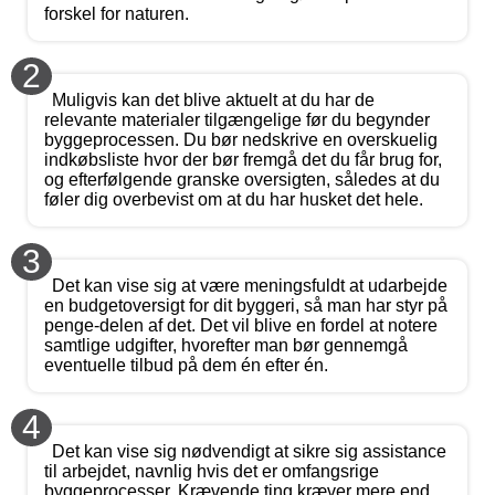
forskel for naturen.
2
Muligvis kan det blive aktuelt at du har de
relevante materialer tilgængelige før du begynder
byggeprocessen. Du bør nedskrive en overskuelig
indkøbsliste hvor der bør fremgå det du får brug for,
og efterfølgende granske oversigten, således at du
føler dig overbevist om at du har husket det hele.
3
Det kan vise sig at være meningsfuldt at udarbejde
en budgetoversigt for dit byggeri, så man har styr på
penge-delen af det. Det vil blive en fordel at notere
samtlige udgifter, hvorefter man bør gennemgå
eventuelle tilbud på dem én efter én.
4
Det kan vise sig nødvendigt at sikre sig assistance
til arbejdet, navnlig hvis det er omfangsrige
byggeprocesser. Krævende ting kræver mere end