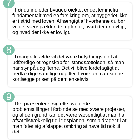
7
Før du indleder byggeprojektet er det temmelig
fundamentalt med en forsikring om, at byggeriet ikke
er i strid med loven. Afhængigt af hvorhenne du bor
vil der være gældende regler for, hvad der er lovligt,
og hvad der ikke er lovligt.
8
I mange tilfælde vil det være betydningsfuldt at
udfærdige et regnskab for istandsættelsen, så man
har styr på udgifterne. Det vil blive fordelagtigt at
nedfærdige samtlige udgifter, hvorefter man kunne
kortlægge prisen på dem enkeltvis.
9
Der præsenterer sig ofte uventede
problemstillinger i forbindelse med svære projekter,
og af den grund kan det være væsentligt at man har
afsat tilstrækkelig tid i tidsplanen, som bidrager til at
man føler sig afslappet omkring at have tid nok til
det.