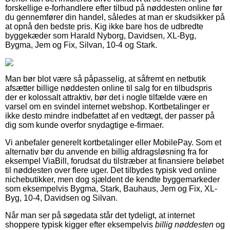
forskellige e-forhandlere efter tilbud på nøddesten online før
du gennemfører din handel, således at man er skudsikker på
at opnå den bedste pris. Kig ikke bare hos de udbredte
byggekæder som Harald Nyborg, Davidsen, XL-Byg,
Bygma, Jem og Fix, Silvan, 10-4 og Stark.
Man bør blot være så påpasselig, at såfremt en netbutik
afsætter billige nøddesten online til salg for en tilbudspris
der er kolossalt attraktiv, bør det i nogle tilfælde være en
varsel om en svindel internet webshop. Kortbetalinger er
ikke desto mindre indbefattet af en vedtægt, der passer på
dig som kunde overfor snydagtige e-firmaer.
Vi anbefaler generelt kortbetalinger eller MobilePay. Som et
alternativ bør du anvende en billig afdragsløsning fra for
eksempel ViaBill, forudsat du tilstræber at finansiere beløbet
til nøddesten over flere uger. Det tilbydes typisk ved online
nichebutikker, men dog sjældent de kendte byggemarkeder
som eksempelvis Bygma, Stark, Bauhaus, Jem og Fix, XL-
Byg, 10-4, Davidsen og Silvan.
Når man ser på søgedata står det tydeligt, at internet
shoppere typisk kigger efter eksempelvis
billig nøddesten
og