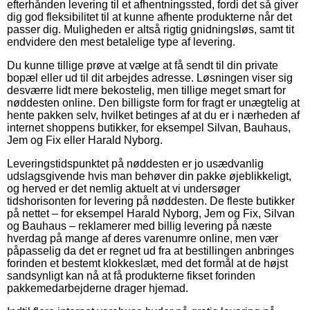
efterhånden levering til et afhentningssted, fordi det så giver
dig god fleksibilitet til at kunne afhente produkterne når det
passer dig. Muligheden er altså rigtig gnidningsløs, samt tit
endvidere den mest betalelige type af levering.
Du kunne tillige prøve at vælge at få sendt til din private
bopæl eller ud til dit arbejdes adresse. Løsningen viser sig
desværre lidt mere bekostelig, men tillige meget smart for
nøddesten online. Den billigste form for fragt er unægtelig at
hente pakken selv, hvilket betinges af at du er i nærheden af
internet shoppens butikker, for eksempel Silvan, Bauhaus,
Jem og Fix eller Harald Nyborg.
Leveringstidspunktet på nøddesten er jo usædvanlig
udslagsgivende hvis man behøver din pakke øjeblikkeligt,
og herved er det nemlig aktuelt at vi undersøger
tidshorisonten for levering på nøddesten. De fleste butikker
på nettet – for eksempel Harald Nyborg, Jem og Fix, Silvan
og Bauhaus – reklamerer med billig levering på næste
hverdag på mange af deres varenumre online, men vær
påpasselig da det er regnet ud fra at bestillingen anbringes
forinden et bestemt klokkeslæt, med det formål at de højst
sandsynligt kan nå at få produkterne fikset forinden
pakkemedarbejderne drager hjemad.