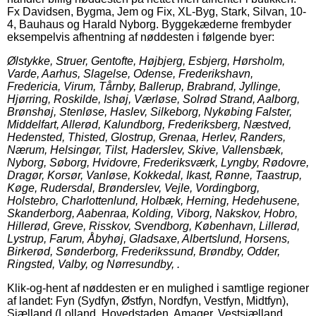
Fx Davidsen, Bygma, Jem og Fix, XL-Byg, Stark, Silvan, 10-
4, Bauhaus og Harald Nyborg. Byggekæderne frembyder
eksempelvis afhentning af nøddesten i følgende byer:
Ølstykke, Struer, Gentofte, Højbjerg, Esbjerg, Hørsholm,
Varde, Aarhus, Slagelse, Odense, Frederikshavn,
Fredericia, Virum, Tårnby, Ballerup, Brabrand, Jyllinge,
Hjørring, Roskilde, Ishøj, Værløse, Solrød Strand, Aalborg,
Brønshøj, Stenløse, Haslev, Silkeborg, Nykøbing Falster,
Middelfart, Allerød, Kalundborg, Frederiksberg, Næstved,
Hedensted, Thisted, Glostrup, Grenaa, Herlev, Randers,
Nærum, Helsingør, Tilst, Haderslev, Skive, Vallensbæk,
Nyborg, Søborg, Hvidovre, Frederiksværk, Lyngby, Rødovre,
Dragør, Korsør, Vanløse, Kokkedal, Ikast, Rønne, Taastrup,
Køge, Rudersdal, Brønderslev, Vejle, Vordingborg,
Holstebro, Charlottenlund, Holbæk, Herning, Hedehusene,
Skanderborg, Aabenraa, Kolding, Viborg, Nakskov, Hobro,
Hillerød, Greve, Risskov, Svendborg, København, Lillerød,
Lystrup, Farum, Åbyhøj, Gladsaxe, Albertslund, Horsens,
Birkerød, Sønderborg, Frederikssund, Brøndby, Odder,
Ringsted, Valby, og Nørresundby, .
Klik-og-hent af nøddesten er en mulighed i samtlige regioner
af landet: Fyn (Sydfyn, Østfyn, Nordfyn, Vestfyn, Midtfyn),
Sjælland (Lolland, Hovedstaden, Amager, Vestsjælland,