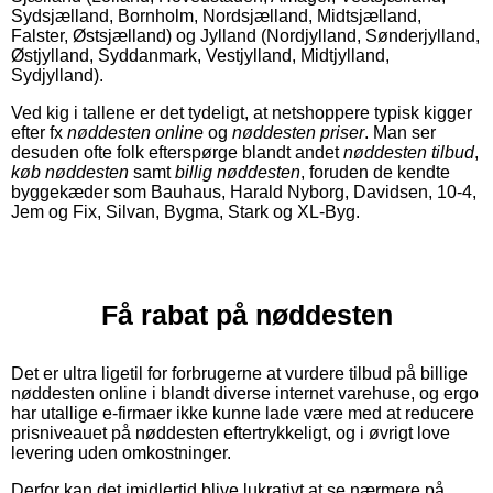
Sydsjælland, Bornholm, Nordsjælland, Midtsjælland,
Falster, Østsjælland) og Jylland (Nordjylland, Sønderjylland,
Østjylland, Syddanmark, Vestjylland, Midtjylland,
Sydjylland).
Ved kig i tallene er det tydeligt, at netshoppere typisk kigger
efter fx
nøddesten online
og
nøddesten priser
. Man ser
desuden ofte folk efterspørge blandt andet
nøddesten tilbud
,
køb nøddesten
samt
billig nøddesten
, foruden de kendte
byggekæder som Bauhaus, Harald Nyborg, Davidsen, 10-4,
Jem og Fix, Silvan, Bygma, Stark og XL-Byg.
Få rabat på nøddesten
Det er ultra ligetil for forbrugerne at vurdere tilbud på billige
nøddesten online i blandt diverse internet varehuse, og ergo
har utallige e-firmaer ikke kunne lade være med at reducere
prisniveauet på nøddesten eftertrykkeligt, og i øvrigt love
levering uden omkostninger.
Derfor kan det imidlertid blive lukrativt at se nærmere på