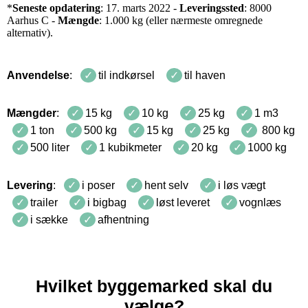
*
Seneste opdatering
: 17. marts 2022 -
Leveringssted
: 8000
Aarhus C -
Mængde
: 1.000 kg (eller nærmeste omregnede
alternativ).
Anvendelse
:
til indkørsel
til haven
Mængder
:
15 kg
10 kg
25 kg
1 m3
1 ton
500 kg
15 kg
25 kg
800 kg
500 liter
1 kubikmeter
20 kg
1000 kg
Levering
:
i poser
hent selv
i løs vægt
trailer
i bigbag
løst leveret
vognlæs
i sække
afhentning
Hvilket byggemarked skal du
vælge?