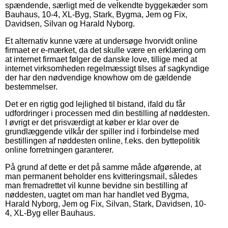
spændende, særligt med de velkendte byggekæder som
Bauhaus, 10-4, XL-Byg, Stark, Bygma, Jem og Fix,
Davidsen, Silvan og Harald Nyborg.
Et alternativ kunne være at undersøge hvorvidt online
firmaet er e-mærket, da det skulle være en erklæring om
at internet firmaet følger de danske love, tillige med at
internet virksomheden regelmæssigt tilses af sagkyndige
der har den nødvendige knowhow om de gældende
bestemmelser.
Det er en rigtig god lejlighed til bistand, ifald du får
udfordringer i processen med din bestilling af nøddesten.
I øvrigt er det prisværdigt at køber er klar over de
grundlæggende vilkår der spiller ind i forbindelse med
bestillingen af nøddesten online, f.eks. den byttepolitik
online forretningen garanterer.
På grund af dette er det på samme måde afgørende, at
man permanent beholder ens kvitteringsmail, således
man fremadrettet vil kunne bevidne sin bestilling af
nøddesten, uagtet om man har handlet ved Bygma,
Harald Nyborg, Jem og Fix, Silvan, Stark, Davidsen, 10-
4, XL-Byg eller Bauhaus.