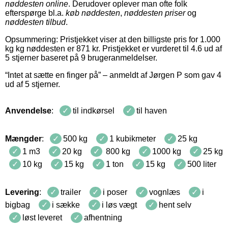
nøddesten online
. Derudover oplever man ofte folk
efterspørge bl.a.
køb nøddesten
,
nøddesten priser
og
nøddesten tilbud
.
Opsummering: Pristjekket viser at den billigste pris for
1.000
kg
kg
nøddesten
er
871
kr
.
Pristjekket er vurderet til
4.6
ud af
5 stjerner baseret på
9
brugeranmeldelser
.
“
Intet at sætte en finger på
” – anmeldt af
Jørgen P
som gav
4
ud af
5
stjerner
.
Anvendelse
:
til indkørsel
til haven
Mængder
:
500 kg
1 kubikmeter
25 kg
1 m3
20 kg
800 kg
1000 kg
25 kg
10 kg
15 kg
1 ton
15 kg
500 liter
Levering
:
trailer
i poser
vognlæs
i
bigbag
i sække
i løs vægt
hent selv
løst leveret
afhentning