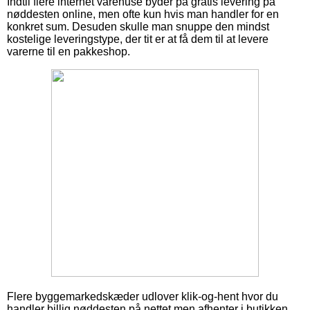
Indtil flere internet varehuse byder på gratis levering på
nøddesten online, men ofte kun hvis man handler for en
konkret sum. Desuden skulle man snuppe den mindst
kostelige leveringstype, der tit er at få dem til at levere
varerne til en pakkeshop.
Flere byggemarkedskæder udlover klik-og-hent hvor du
handler billig nøddesten på nettet men afhenter i butikken.