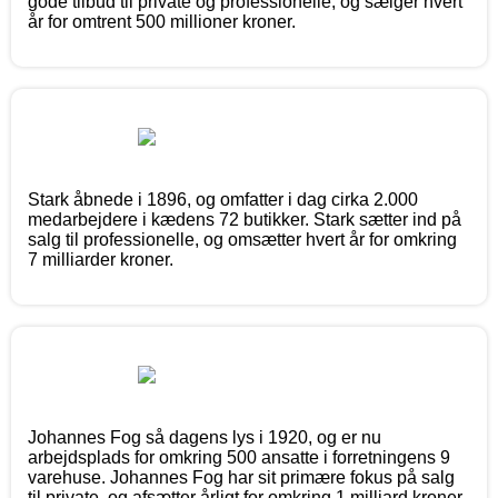
gode tilbud til private og professionelle, og sælger hvert
år for omtrent 500 millioner kroner.
Stark åbnede i 1896, og omfatter i dag cirka 2.000
medarbejdere i kædens 72 butikker. Stark sætter ind på
salg til professionelle, og omsætter hvert år for omkring
7 milliarder kroner.
Johannes Fog så dagens lys i 1920, og er nu
arbejdsplads for omkring 500 ansatte i forretningens 9
varehuse. Johannes Fog har sit primære fokus på salg
til private, og afsætter årligt for omkring 1 milliard kroner.