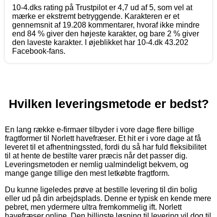
10-4.dks rating på Trustpilot er 4,7 ud af 5, som vel at
mærke er ekstremt betryggende. Karakteren er et
gennemsnit af 19.208 kommentarer, hvoraf ikke mindre
end 84 % giver den højeste karakter, og bare 2 % giver
den laveste karakter. I øjeblikket har 10-4.dk 43.202
Facebook-fans.
Hvilken leveringsmetode er bedst?
En lang række e-firmaer tilbyder i vore dage flere billige
fragtformer til Norlett havefræser. Et hit er i vore dage at få
leveret til et afhentningssted, fordi du så har fuld fleksibilitet
til at hente de bestilte varer præcis når det passer dig.
Leveringsmetoden er nemlig ualmindeligt bekvem, og
mange gange tillige den mest letkøbte fragtform.
Du kunne ligeledes prøve at bestille levering til din bolig
eller ud på din arbejdsplads. Denne er typisk en kende mere
pebret, men ydermere ultra fremkommelig ift. Norlett
havefræser online. Den billigste løsning til levering vil dog til