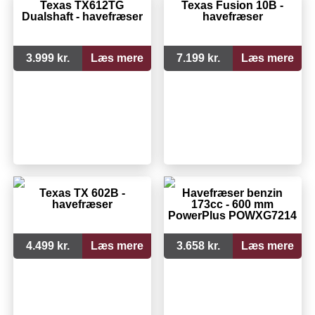
Texas TX612TG
Texas Fusion 10B -
Dualshaft - havefræser
havefræser
3.999 kr.
Læs mere
7.199 kr.
Læs mere
Texas TX 602B -
Havefræser benzin
havefræser
173cc - 600 mm
PowerPlus POWXG7214
4.499 kr.
Læs mere
3.658 kr.
Læs mere