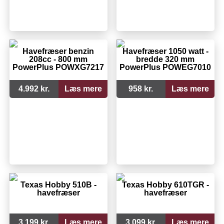
Havefræser benzin
Havefræser 1050 watt -
208cc - 800 mm
bredde 320 mm
PowerPlus POWXG7217
PowerPlus POWEG7010
4.992 kr.
Læs mere
958 kr.
Læs mere
Texas Hobby 510B -
Texas Hobby 610TGR -
havefræser
havefræser
3.199 kr.
Læs mere
3.099 kr.
Læs mere