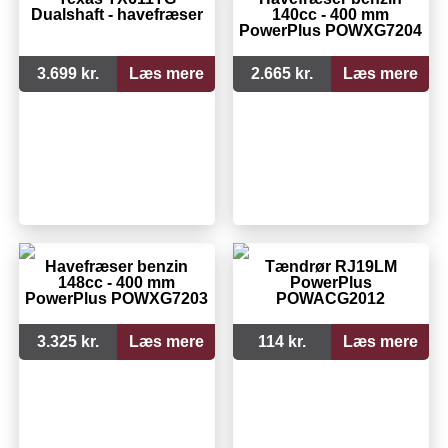
Dualshaft - havefræser
140cc - 400 mm
PowerPlus POWXG7204
3.699 kr.
Læs mere
2.665 kr.
Læs mere
Havefræser benzin
Tændrør RJ19LM
148cc - 400 mm
PowerPlus
PowerPlus POWXG7203
POWACG2012
3.325 kr.
Læs mere
114 kr.
Læs mere