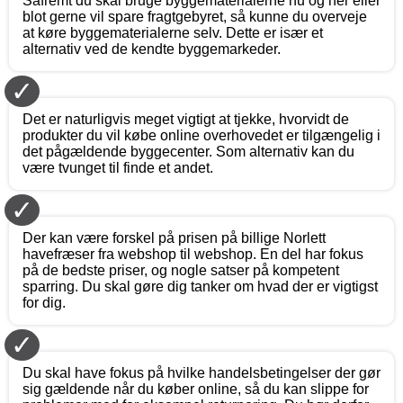
Såfremt du skal bruge byggematerialerne nu og her eller
blot gerne vil spare fragtgebyret, så kunne du overveje
at køre byggematerialerne selv. Dette er især et
alternativ ved de kendte byggemarkeder.
✓
Det er naturligvis meget vigtigt at tjekke, hvorvidt de
produkter du vil købe online overhovedet er tilgængelig i
det pågældende byggecenter. Som alternativ kan du
være tvunget til finde et andet.
✓
Der kan være forskel på prisen på billige Norlett
havefræser fra webshop til webshop. En del har fokus
på de bedste priser, og nogle satser på kompetent
sparring. Du skal gøre dig tanker om hvad der er vigtigst
for dig.
✓
Du skal have fokus på hvilke handelsbetingelser der gør
sig gældende når du køber online, så du kan slippe for