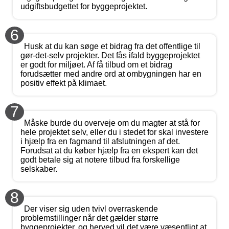
udgiftsbudgettet for byggeprojektet.
6
Husk at du kan søge et bidrag fra det offentlige til
gør-det-selv projekter. Det fås ifald byggeprojektet
er godt for miljøet. Af få tilbud om et bidrag
forudsætter med andre ord at ombygningen har en
positiv effekt på klimaet.
7
Måske burde du overveje om du magter at stå for
hele projektet selv, eller du i stedet for skal investere
i hjælp fra en fagmand til afslutningen af det.
Forudsat at du køber hjælp fra en ekspert kan det
godt betale sig at notere tilbud fra forskellige
selskaber.
8
Der viser sig uden tvivl overraskende
problemstillinger når det gælder større
byggeprojekter, og herved vil det være væsentligt at