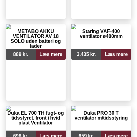
METABO AKKU
Staring VAF-400
VENTILATOR AV 18
ventilator ø400mm
SOLO uden batteri og
lader
889 kr.
Læs mere
3.435 kr.
Læs mere
Duka EL 700 TH fugt- og
Duka PRO 30 T
tidsstyret, front i hvid
ventilator m/tidsstyring
plast Ventilator
698 kr.
Læs mere
659 kr.
Læs mere