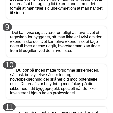
der er afsat betragtelig tid i køreplanen, med det
formål at man føler sig ubekymret om at man når det
til siden.
9
Det kan vise sig at være fornuftigt at have lavet et
regnskab for byggeriet, så man ikke er i tvivl om den
økonomiske del. Det kan blive økonomisk at tage
noter til hver eneste udgift, hvorefter man kan finde
frem til udgiften ved dem hver især.
10
Du bør på ingen måde forsømme sikkerheden,
så husk beskyttelse såsom fod- og
hovedbeklædning der skåner dig mod potentielle
risici. Det er af stor betydning med fokus på din
sikkerhed i dit byggeprojekt, specielt når du ikke
investerer i hjælp fra en professionel.
11
Længe før du optager dit byggeprojekt kan det