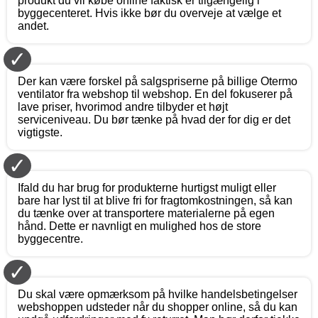
produkt du vil købe online faktisk er tilgængelig i
byggecenteret. Hvis ikke bør du overveje at vælge et
andet.
✓
Der kan være forskel på salgspriserne på billige Otermo
ventilator fra webshop til webshop. En del fokuserer på
lave priser, hvorimod andre tilbyder et højt
serviceniveau. Du bør tænke på hvad der for dig er det
vigtigste.
✓
Ifald du har brug for produkterne hurtigst muligt eller
bare har lyst til at blive fri for fragtomkostningen, så kan
du tænke over at transportere materialerne på egen
hånd. Dette er navnligt en mulighed hos de store
byggecentre.
✓
Du skal være opmærksom på hvilke handelsbetingelser
webshoppen udsteder når du shopper online, så du kan