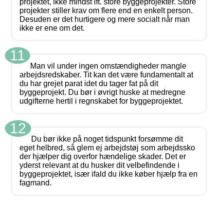
projektet, ikke mindst ift. store byggeprojekter. Store
projekter stiller krav om flere end en enkelt person.
Desuden er det hurtigere og mere socialt når man
ikke er ene om det.
11
Man vil under ingen omstændigheder mangle
arbejdsredskaber. Tit kan det være fundamentalt at
du har grejet parat idet du tager fat på dit
byggeprojekt. Du bør i øvrigt huske at medregne
udgifterne hertil i regnskabet for byggeprojektet.
12
Du bør ikke på noget tidspunkt forsømme dit
eget helbred, så glem ej arbejdstøj som arbejdssko
der hjælper dig overfor hændelige skader. Det er
yderst relevant at du husker dit velbefindende i
byggeprojektet, især ifald du ikke køber hjælp fra en
fagmand.