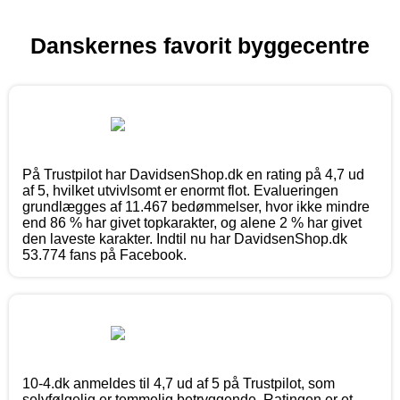
Danskernes favorit byggecentre
På Trustpilot har DavidsenShop.dk en rating på 4,7 ud
af 5, hvilket utvivlsomt er enormt flot. Evalueringen
grundlægges af 11.467 bedømmelser, hvor ikke mindre
end 86 % har givet topkarakter, og alene 2 % har givet
den laveste karakter. Indtil nu har DavidsenShop.dk
53.774 fans på Facebook.
10-4.dk anmeldes til 4,7 ud af 5 på Trustpilot, som
selvfølgelig er temmelig betryggende. Ratingen er et