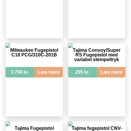
Milwaukee Fugepistol
Tajima Convoy/Super
C18 PCG/310C-201B
RS Fugepistol med
variabel stempeltryk
3.790 kr.
Læs mere
295 kr.
Læs mere
Tajima Fugepistol
Tajima fugepistol CNV-