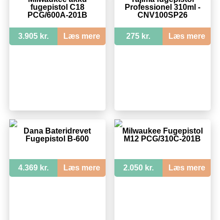
fugepistol C18
Professionel 310ml -
PCG/600A-201B
CNV100SP26
3.905 kr.
Læs mere
275 kr.
Læs mere
Dana Bateridrevet
Milwaukee Fugepistol
Fugepistol B-600
M12 PCG/310C-201B
4.369 kr.
Læs mere
2.050 kr.
Læs mere