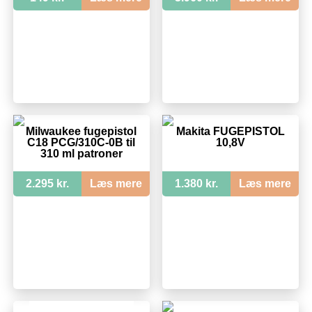
Milwaukee fugepistol
Makita FUGEPISTOL
C18 PCG/310C-0B til
10,8V
310 ml patroner
2.295 kr.
Læs mere
1.380 kr.
Læs mere