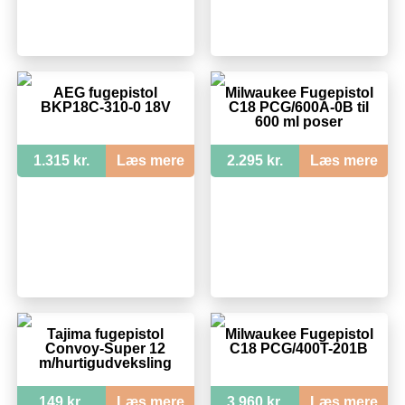
AEG fugepistol
Milwaukee Fugepistol
BKP18C-310-0 18V
C18 PCG/600A-0B til
600 ml poser
1.315 kr.
Læs mere
2.295 kr.
Læs mere
Tajima fugepistol
Milwaukee Fugepistol
Convoy-Super 12
C18 PCG/400T-201B
m/hurtigudveksling
149 kr.
Læs mere
3.960 kr.
Læs mere