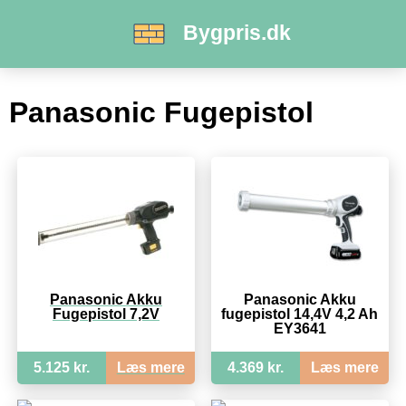
Bygpris.dk
Panasonic Fugepistol
Panasonic Akku
Panasonic Akku
Fugepistol 7,2V
fugepistol 14,4V 4,2 Ah
EY3641
5.125 kr.
Læs mere
4.369 kr.
Læs mere