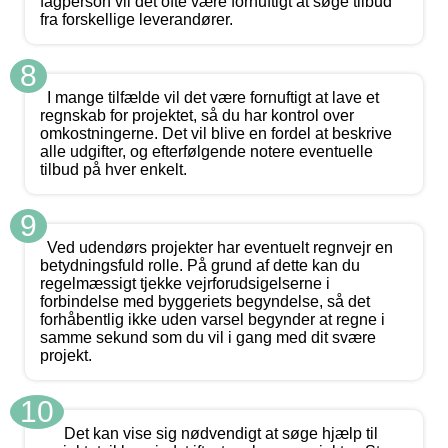
fagperson vil det ofte være fornuftigt at søge tilbud
fra forskellige leverandører.
8
I mange tilfælde vil det være fornuftigt at lave et
regnskab for projektet, så du har kontrol over
omkostningerne. Det vil blive en fordel at beskrive
alle udgifter, og efterfølgende notere eventuelle
tilbud på hver enkelt.
9
Ved udendørs projekter har eventuelt regnvejr en
betydningsfuld rolle. På grund af dette kan du
regelmæssigt tjekke vejrforudsigelserne i
forbindelse med byggeriets begyndelse, så det
forhåbentlig ikke uden varsel begynder at regne i
samme sekund som du vil i gang med dit svære
projekt.
10
Det kan vise sig nødvendigt at søge hjælp til