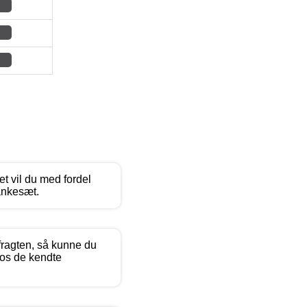
t vil du med fordel
ankesæt.
fragten, så kunne du
hos de kendte