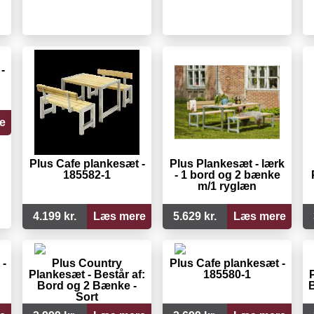
-
e
Plus Cafe plankesæt -
Plus Plankesæt - lærk
185582-1
- 1 bord og 2 bænke
m/1 ryglæn
4.199 kr.
Læs mere
5.629 kr.
Læs mere
 -
Plus Country
Plus Cafe plankesæt -
Plankesæt - Består af:
185580-1
Bord og 2 Bænke -
B
Sort