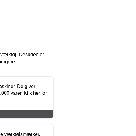
 i værktøj. Desuden er
brugere.
askiner. De giver
000 varer. Klik her for
ore værktøjsmærker.