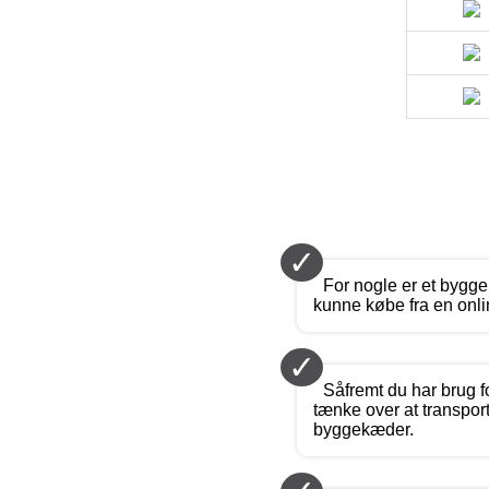
✓
For nogle er et bygg
kunne købe fra en onl
✓
Såfremt du har brug f
tænke over at transpor
byggekæder.