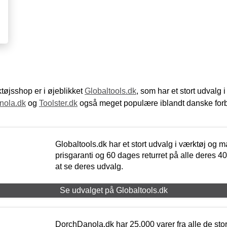
øjsshop er i øjeblikket
Globaltools.dk
, som har et stort udvalg
nola.dk
og
Toolster.dk
også meget populære iblandt danske for
Globaltools.dk har et stort udvalg i værktøj og m
prisgaranti og 60 dages returret på alle deres 40.
at se deres udvalg.
Se udvalget på Globaltools.dk
DorchDanola.dk har 25.000 varer fra alle de st