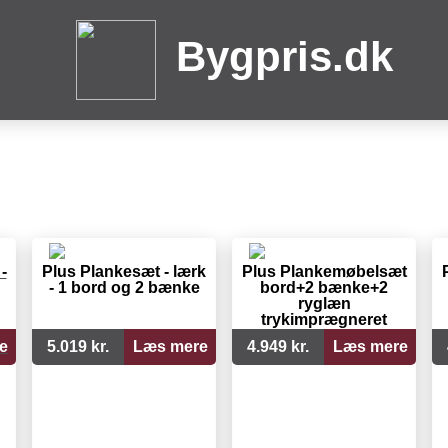
Bygpris.dk
-
Plus Plankesæt - lærk
Plus Plankemøbelsæt
- 1 bord og 2 bænke
bord+2 bænke+2
ryglæn
trykimprægneret
185402-1
e
5.019 kr.
Læs mere
4.949 kr.
Læs mere