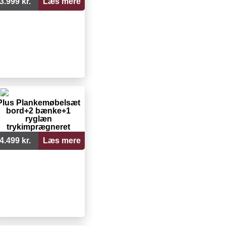
3.999 kr.
Læs mere
Plus Plankemøbelsæt
bord+2 bænke+1
ryglæn
trykimprægneret
185401-1
4.499 kr.
Læs mere