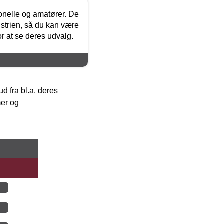
ionelle og amatører. De
strien, så du kan være
or at se deres udvalg.
 fra bl.a. deres
mer og