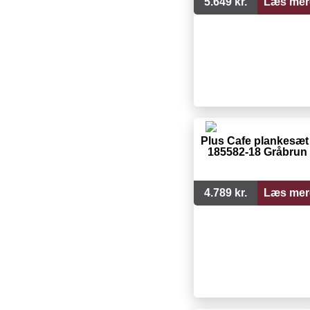
5.649 kr.
Læs mer
Plus Cafe plankesæt 
185582-18 Gråbrun
4.789 kr.
Læs mer