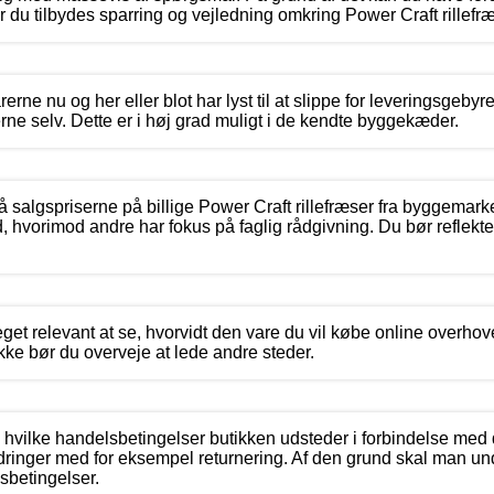
 du tilbydes sparring og vejledning omkring Power Craft rillefræ
erne nu og her eller blot har lyst til at slippe for leveringsgeby
erne selv. Dette er i høj grad muligt i de kendte byggekæder.
på salgspriserne på billige Power Craft rillefræser fra byggemar
d, hvorimod andre har fokus på faglig rådgivning. Du bør reflekt
get relevant at se, hvorvidt den vare du vil købe online overhove
ke bør du overveje at lede andre steder.
hvilke handelsbetingelser butikken udsteder i forbindelse med di
rdringer med for eksempel returnering. Af den grund skal man u
betingelser.