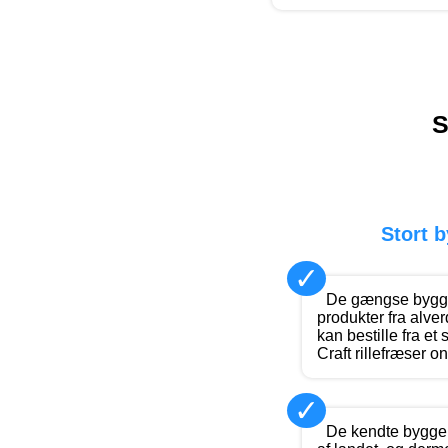
S
Stort 
✓
De gængse bygge
produkter fra alve
kan bestille fra et
Craft rillefræser on
✓
De kendte byggek