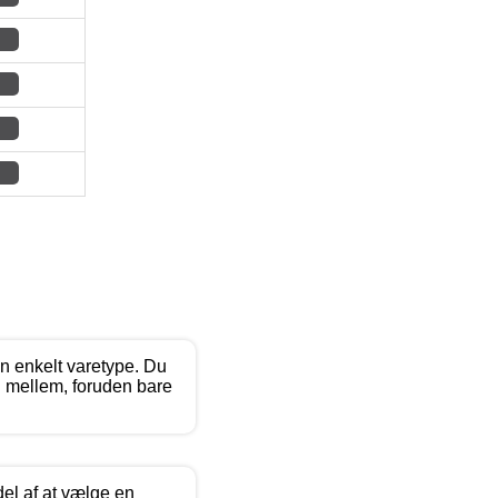
n enkelt varetype. Du
 i mellem, foruden bare
el af at vælge en