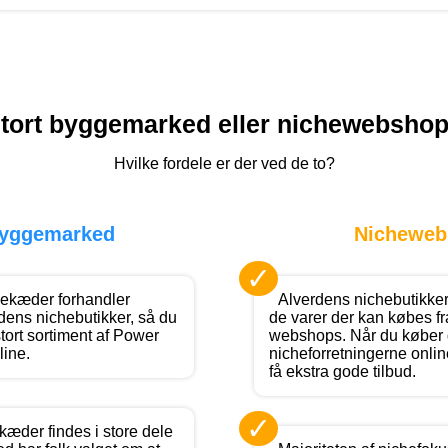
tort byggemarked eller nichewebsho
Hvilke fordele er der ved de to?
byggemarked
Nicheweb
✓
kæder forhandler
Alverdens nichebutikker
rdens nichebutikker, så du
de varer der kan købes fr
 stort sortiment af Power
webshops. Når du køber 
line.
nicheforretningerne onli
få ekstra gode tilbud.
✓
æder findes i store dele