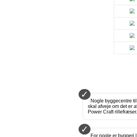
✓
Nogle byggecentre til
skal afveje om det er 
Power Craft rillefræser
✓
For nogle er byggeri 