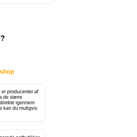
p?
shop
 er producenter af
a de større
direkte igennem
ne kan du muligvis