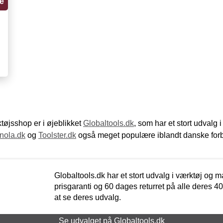
e
øjsshop er i øjeblikket
Globaltools.dk
, som har et stort udvalg
nola.dk
og
Toolster.dk
også meget populære iblandt danske for
Globaltools.dk har et stort udvalg i værktøj og m
prisgaranti og 60 dages returret på alle deres 40.
at se deres udvalg.
Se udvalget på Globaltools.dk