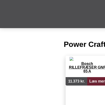
Power Craft
Bosch
RILLEFRÆSER GN
65 A
11.373 kr.
Læs mer