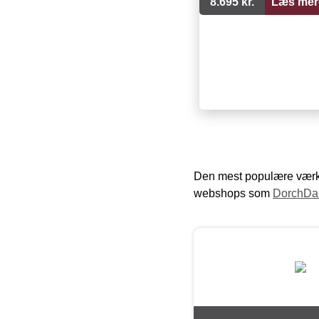
8.695 kr.
Læs mer
Den mest populære værkt
webshops som
DorchDa