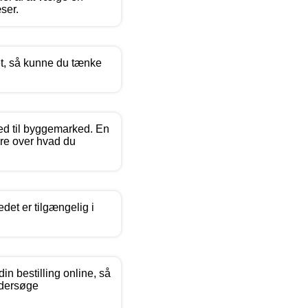
ser.
ret, så kunne du tænke
ked til byggemarked. En
ere over hvad du
det er tilgængelig i
n bestilling online, så
ndersøge