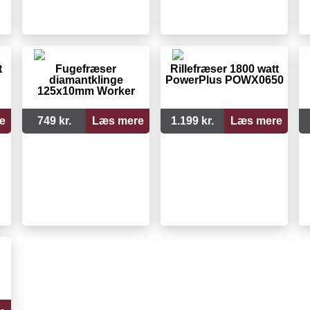
t
Fugefræser
Rillefræser 1800 watt
diamantklinge
PowerPlus POWX0650
125x10mm Worker
e
749 kr.
Læs mere
1.199 kr.
Læs mere