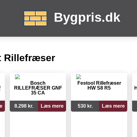
Bygpris.dk
 Rillefræser
Bosch
Festool Rillefræser
F
RILLEFRÆSER GNF
HW S8 R5
H
35 CA
e
8.298 kr.
Læs mere
530 kr.
Læs mere