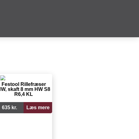
Festool Rillefræser
W, skaft 8 mm HW S8
R6,4 KL
635 kr.
Læs mere