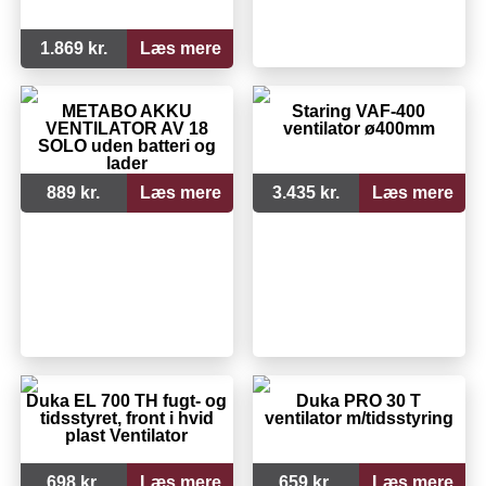
1.869 kr.
Læs mere
METABO AKKU
Staring VAF-400
VENTILATOR AV 18
ventilator ø400mm
SOLO uden batteri og
lader
889 kr.
Læs mere
3.435 kr.
Læs mere
Duka EL 700 TH fugt- og
Duka PRO 30 T
tidsstyret, front i hvid
ventilator m/tidsstyring
plast Ventilator
698 kr.
Læs mere
659 kr.
Læs mere