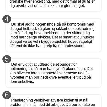
granske hver enkelt ting, med det formål at du føler
dig overbevist om at du ikke har glemt noget.
4
Du skal aldrig nogensinde gå på kompromis med
dit eget helbred, så glem ej sikkerhedsbeklædning
som fx fod- og hovedbeklædning der skåner dig
imod hændelige ulykker. Det er smart at du husker
dit eget ve og vel i byggeprojektet, hovedsageligt
såfremt du ikke har hjælp fra en professionel.
5
Det er vigtigt at udfærdige et budget for
optimeringen, så man har styr på økonomien. Det
kan blive en fordel at notere hver eneste udgift,
hvorefter man bør nedskrive eventuelle tilbud på
dem enkeltvis.
6
Planlægning vedbliver at være kilden til at nå
problemfrit i mål med dit arbejde. Du bør forfatte en