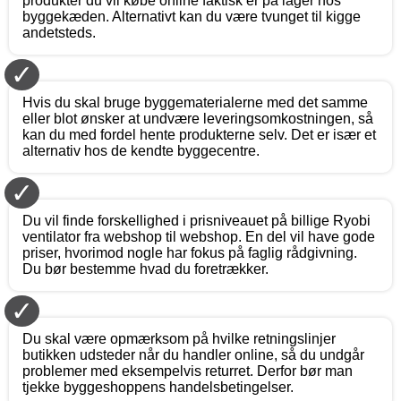
produkter du vil købe online faktisk er på lager hos
byggekæden. Alternativt kan du være tvunget til kigge
andetsteds.
✓
Hvis du skal bruge byggematerialerne med det samme
eller blot ønsker at undvære leveringsomkostningen, så
kan du med fordel hente produkterne selv. Det er især et
alternativ hos de kendte byggecentre.
✓
Du vil finde forskellighed i prisniveauet på billige Ryobi
ventilator fra webshop til webshop. En del vil have gode
priser, hvorimod nogle har fokus på faglig rådgivning.
Du bør bestemme hvad du foretrækker.
✓
Du skal være opmærksom på hvilke retningslinjer
butikken udsteder når du handler online, så du undgår
problemer med eksempelvis returret. Derfor bør man
tjekke byggeshoppens handelsbetingelser.