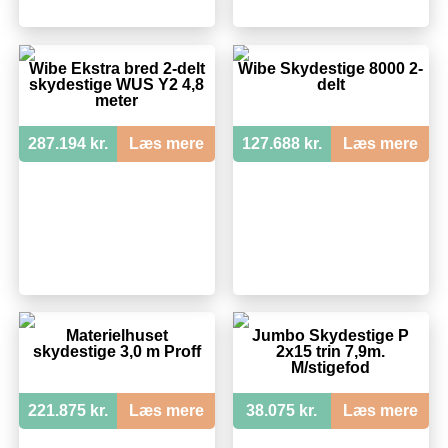
Wibe Ekstra bred 2-delt
Wibe Skydestige 8000 2-
skydestige WUS Y2 4,8
delt
meter
287.194 kr.
Læs mere
127.688 kr.
Læs mere
Materielhuset
Jumbo Skydestige P
skydestige 3,0 m Proff
2x15 trin 7,9m.
M/stigefod
221.875 kr.
Læs mere
38.075 kr.
Læs mere