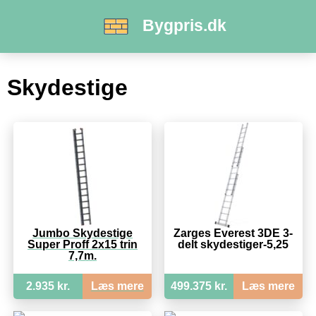
Bygpris.dk
Skydestige
Jumbo Skydestige
Zarges Everest 3DE 3-
Super Proff 2x15 trin
delt skydestiger-5,25
7,7m.
2.935 kr.
Læs mere
499.375 kr.
Læs mere