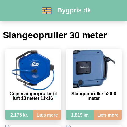
Bygpris.dk
Slangeopruller 30 meter
Cejn slangeopruller til
Slangeopruller h20-8
luft 10 meter 11x16
meter
2.175 kr.
Læs mere
1.819 kr.
Læs mere