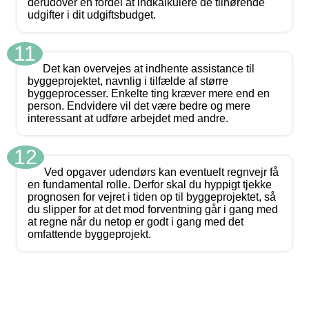
derudover en fordel at indkalkulere de tilhørende
udgifter i dit udgiftsbudget.
11
Det kan overvejes at indhente assistance til
byggeprojektet, navnlig i tilfælde af større
byggeprocesser. Enkelte ting kræver mere end en
person. Endvidere vil det være bedre og mere
interessant at udføre arbejdet med andre.
12
Ved opgaver udendørs kan eventuelt regnvejr få
en fundamental rolle. Derfor skal du hyppigt tjekke
prognosen for vejret i tiden op til byggeprojektet, så
du slipper for at det mod forventning går i gang med
at regne når du netop er godt i gang med det
omfattende byggeprojekt.