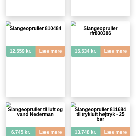
Slangeopruller 810484
Slangeopruller
rfr800386
12.559 kr.
Læs mere
15.534 kr.
Læs mere
Slangeopruller til luft og
Slangeopruller 811684
vand Nederman
til trykluft højtryk - 25
bar
6.745 kr.
Læs mere
13.748 kr.
Læs mere