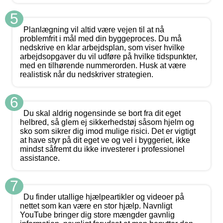
5
Planlægning vil altid være vejen til at nå
problemfrit i mål med din byggeproces. Du må
nedskrive en klar arbejdsplan, som viser hvilke
arbejdsopgaver du vil udføre på hvilke tidspunkter,
med en tilhørende nummerorden. Husk at være
realistisk når du nedskriver strategien.
6
Du skal aldrig nogensinde se bort fra dit eget
helbred, så glem ej sikkerhedstøj såsom hjelm og
sko som sikrer dig imod mulige risici. Det er vigtigt
at have styr på dit eget ve og vel i byggeriet, ikke
mindst såfremt du ikke investerer i professionel
assistance.
7
Du finder utallige hjælpeartikler og videoer på
nettet som kan være en stor hjælp. Navnligt
YouTube bringer dig store mængder gavnlig