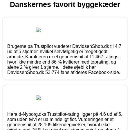
Danskernes favorit byggekæder
Brugerne på Trustpilot vurderer DavidsenShop.dk til 4,7
ud af 5 stjerner, hvilket selvfølgelig er meget godt
arbejde. Karakteren er et gennemsnit af 11.467 ratings,
hvor ikke mindre end 86 % kvitterer med toprating, og
alene 2 % giver 1 stjerne. I dette øjeblik har
DavidsenShop.dk 53.774 fans af deres Facebook-side.
Harald-Nyborg.dks Trustpilot-rating ligger på 4,6 ud af 5,
som uden tvivl er ualmindeligt flot. Vurderingen er et
gennemsnit af 28.109 tilkendegivelser, hvoraf ikke
mindre end 76 % har givet maksimum point, og alene 4