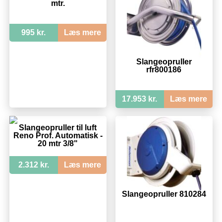
mtr.
995 kr.
Læs mere
Slangeopruller
rfr800186
17.953 kr.
Læs mere
Slangeopruller til luft
Reno Prof. Automatisk -
20 mtr 3/8"
2.312 kr.
Læs mere
Slangeopruller 810284