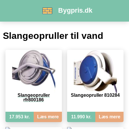
Bygpris.dk
Slangeopruller til vand
Slangeopruller
Slangeopruller 810284
rfr800186
17.953 kr.
Læs mere
11.990 kr.
Læs mere