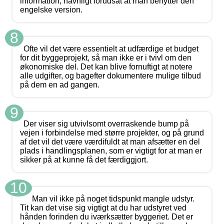
information, navnligt forudsat at man benytter den
engelske version.
8
Ofte vil det være essentielt at udfærdige et budget
for dit byggeprojekt, så man ikke er i tvivl om den
økonomiske del. Det kan blive fornuftigt at notere
alle udgifter, og bagefter dokumentere mulige tilbud
på dem en ad gangen.
9
Der viser sig utvivlsomt overraskende bump på
vejen i forbindelse med større projekter, og på grund
af det vil det være værdifuldt at man afsætter en del
plads i handlingsplanen, som er vigtigt for at man er
sikker på at kunne få det færdiggjort.
10
Man vil ikke på noget tidspunkt mangle udstyr.
Tit kan det vise sig vigtigt at du har udstyret ved
hånden forinden du iværksætter byggeriet. Det er