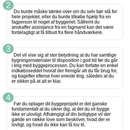
2
Du burde måske tænke over om du selv bør stå for
hele projektet, eller du burde tilkøbe hjælp fra en
fagperson til noget af byggeriet. Såfremt du
anskaffer assistance fra en fagmand kan det være
fordelagtigt at få tilbud fra flere håndværkere.
3
Det vil vise sig af stor betydning at du har samtlige
bygningsmaterialer til disposition i god tid før du går
i krig med byggeprocessen. Du kan forfatte en enkel
indkøbsseddel hvoraf der fremgår alt du får brug for,
og bagefter efterse hver eneste ting, således at du
er sikker på at alt er klar.
4
Før du optager dit byggeprojekt er det ganske
fundamentalt at du sikrer dig, at det du vil bygge
ikke er ulovligt. Afhængigt af din boligtype vil der
gælde en række love som beskriver, hvad der er
lovligt, og hvad du ikke kan få lov til.