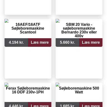
16AEF/16ATF
SBM 20 Vario -
Søjleboremaskine
søjleboremaskine
Scantool
Bernardo 230v eller
400v
4.194 kr.
Læs mere
5.660 kr.
Læs mere
Ferax Søjleboremaskine
Søjleboremaskine 500
16 DDF 230v-1PH
Watt
4.446 kr.
Læs mere
1.685 kr.
Læs mere