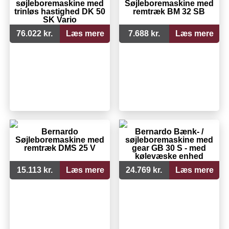
søjleboremaskine med
Søjleboremaskine med
trinløs hastighed DK 50
remtræk BM 32 SB
SK Vario
76.022 kr.
Læs mere
7.688 kr.
Læs mere
Bernardo
Bernardo Bænk- /
Søjleboremaskine med
søjleboremaskine med
remtræk DMS 25 V
gear GB 30 S - med
kølevæske enhed
15.113 kr.
Læs mere
24.769 kr.
Læs mere