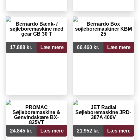
Bernardo Bænk- /
Bernardo Box
søjleboremaskine med
søjleboremaskiner KBM
gear GB 30 T
25
17.888 kr.
Læs mere
66.460 kr.
Læs mere
PROMAC
JET Radial
Søjleboremaskine &
Søjleboremaskine JRD-
Genvindskære BX-
387A 400V
825VT
24.845 kr.
Læs mere
21.952 kr.
Læs mere