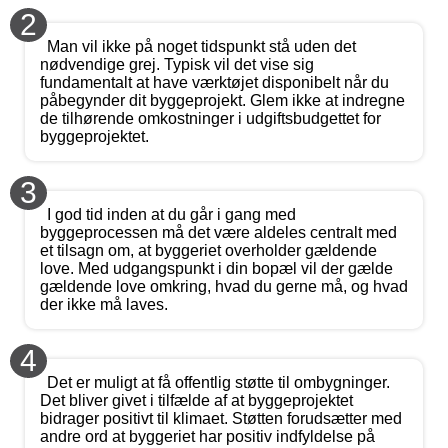
2
Man vil ikke på noget tidspunkt stå uden det
nødvendige grej. Typisk vil det vise sig
fundamentalt at have værktøjet disponibelt når du
påbegynder dit byggeprojekt. Glem ikke at indregne
de tilhørende omkostninger i udgiftsbudgettet for
byggeprojektet.
3
I god tid inden at du går i gang med
byggeprocessen må det være aldeles centralt med
et tilsagn om, at byggeriet overholder gældende
love. Med udgangspunkt i din bopæl vil der gælde
gældende love omkring, hvad du gerne må, og hvad
der ikke må laves.
4
Det er muligt at få offentlig støtte til ombygninger.
Det bliver givet i tilfælde af at byggeprojektet
bidrager positivt til klimaet. Støtten forudsætter med
andre ord at byggeriet har positiv indfyldelse på