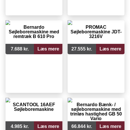
Bernardo
PROMAC
Søjleboremaskine med
Søjleboremaskine JDT-
remtræk B 610 Pro
3216V
7.688 kr.
Læs mere
27.555 kr.
Læs mere
SCANTOOL 16AEF
Bernardo Bænk- /
Søjleboremaskine
søjleboremaskine med
trinløs hastighed GB 50
Vario
4.985 kr.
Læs mere
66.844 kr.
Læs mere