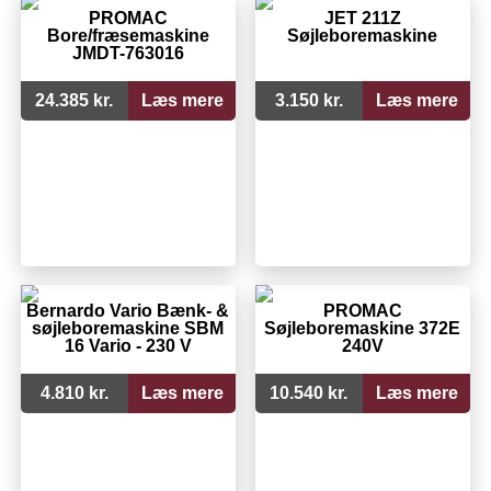
PROMAC
JET 211Z
Bore/fræsemaskine
Søjleboremaskine
JMDT-763016
24.385 kr.
Læs mere
3.150 kr.
Læs mere
Bernardo Vario Bænk- &
PROMAC
søjleboremaskine SBM
Søjleboremaskine 372E
16 Vario - 230 V
240V
4.810 kr.
Læs mere
10.540 kr.
Læs mere