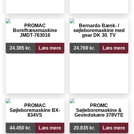
PROMAC
Bernardo Bænk- /
Bore/fræsemaskine
søjleboremaskine med
JMDT-763016
gear DK 30. TV
24.385 kr.
Læs mere
24.769 kr.
Læs mere
PROMAC
PROMC
Søjleboremaskine BX-
Søjleboremaskine &
834VS
Gevindskære 378VTE
44.450 kr.
Læs mere
20.835 kr.
Læs mere