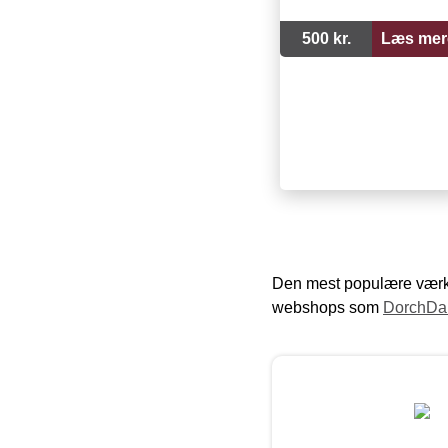
500 kr.
Læs mer
Den mest populære værkt
webshops som
DorchDa