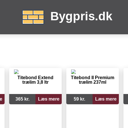
Bygpris.dk
m
Titebond Extend
Titebond II Premium
trælim 3,8 ltr
trælim 237ml
e
365 kr.
Læs mere
59 kr.
Læs mere