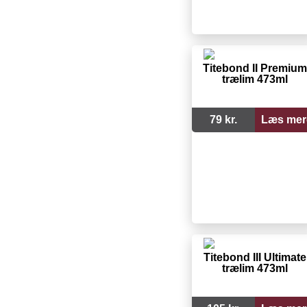
Titebond II Premium
trælim 473ml
79 kr.
Læs mer
Titebond III Ultimate
trælim 473ml