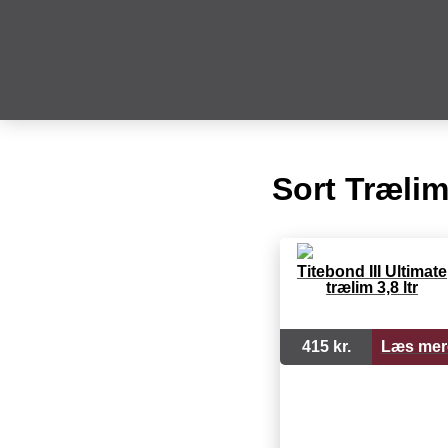
Sort Træli
Titebond III Ultimate
trælim 3,8 ltr
415 kr.
Læs mer