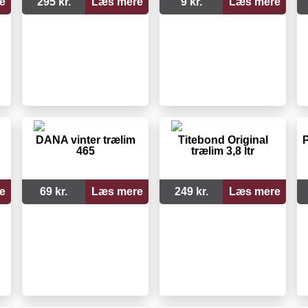
e
295 kr.
Læs mere
9 kr.
Læs mere
DANA vinter trælim
Titebond Original
P
465
trælim 3,8 ltr
e
69 kr.
Læs mere
249 kr.
Læs mere