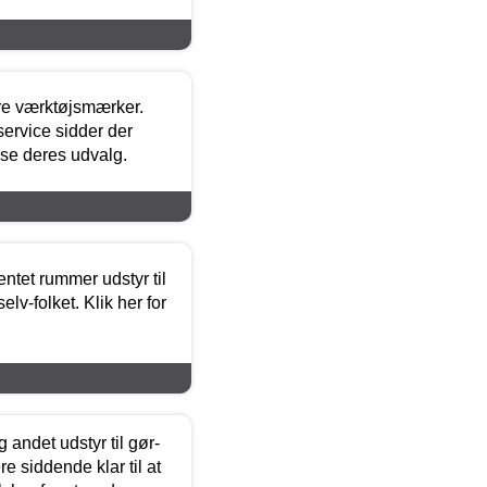
ore værktøjsmærker.
ervice sidder der
t se deres udvalg.
entet rummer udstyr til
lv-folket. Klik her for
 andet udstyr til gør-
 siddende klar til at