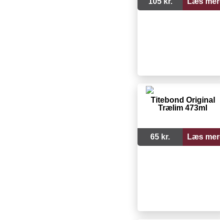
105 kr.
Læs mer
Titebond Original
Trælim 473ml
65 kr.
Læs mer