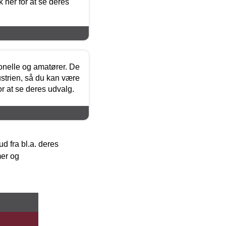
 her for at se deres
ionelle og amatører. De
strien, så du kan være
or at se deres udvalg.
 fra bl.a. deres
mer og