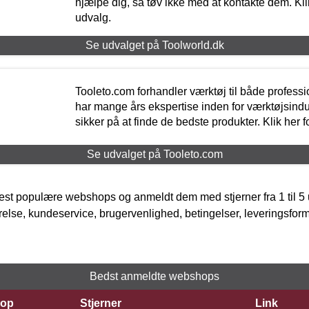
hjælpe dig, så tøv ikke med at kontakte dem. Klik
udvalg.
Se udvalget på Toolworld.dk
Tooleto.com forhandler værktøj til både profess
har mange års ekspertise inden for værktøjsindu
sikker på at finde de bedste produkter. Klik her f
Se udvalget på Tooleto.com
t populære webshops og anmeldt dem med stjerner fra 1 til 5 ud
rrelse, kundeservice, brugervenlighed, betingelser, leveringsfor
Bedst anmeldte webshops
op
Stjerner
Link