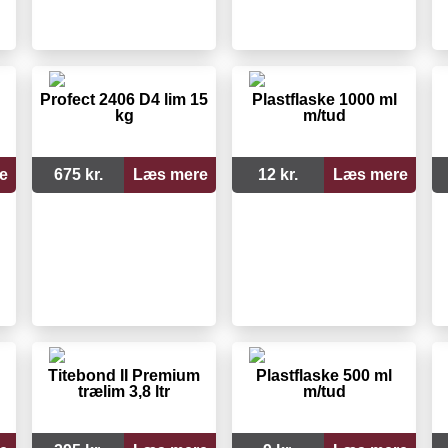
Profect 2406 D4 lim 15
Plastflaske 1000 ml
kg
m/tud
e
675 kr.
Læs mere
12 kr.
Læs mere
Titebond II Premium
Plastflaske 500 ml
trælim 3,8 ltr
m/tud