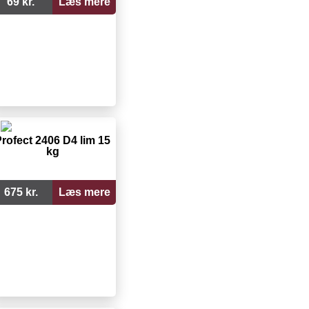
69 kr.
Læs mere
rofect 2406 D4 lim 15
kg
675 kr.
Læs mere