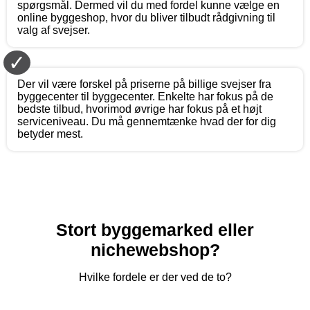
spørgsmål. Dermed vil du med fordel kunne vælge en
online byggeshop, hvor du bliver tilbudt rådgivning til
valg af svejser.
✓
Der vil være forskel på priserne på billige svejser fra
byggecenter til byggecenter. Enkelte har fokus på de
bedste tilbud, hvorimod øvrige har fokus på et højt
serviceniveau. Du må gennemtænke hvad der for dig
betyder mest.
Stort byggemarked eller
nichewebshop?
Hvilke fordele er der ved de to?