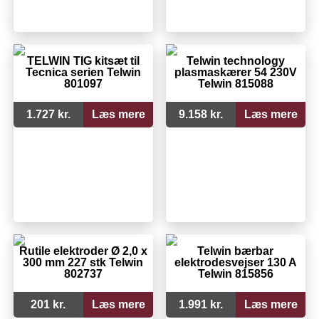
TELWIN TIG kitsæt til
Telwin technology
Tecnica serien Telwin
plasmaskærer 54 230V
801097
Telwin 815088
1.727 kr.
Læs mere
9.158 kr.
Læs mere
Rutile elektroder Ø 2,0 x
Telwin bærbar
300 mm 227 stk Telwin
elektrodesvejser 130 A
802737
Telwin 815856
201 kr.
Læs mere
1.991 kr.
Læs mere