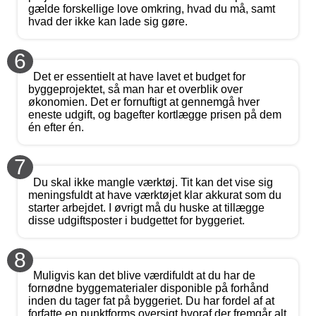
gælde forskellige love omkring, hvad du må, samt
hvad der ikke kan lade sig gøre.
6
Det er essentielt at have lavet et budget for
byggeprojektet, så man har et overblik over
økonomien. Det er fornuftigt at gennemgå hver
eneste udgift, og bagefter kortlægge prisen på dem
én efter én.
7
Du skal ikke mangle værktøj. Tit kan det vise sig
meningsfuldt at have værktøjet klar akkurat som du
starter arbejdet. I øvrigt må du huske at tillægge
disse udgiftsposter i budgettet for byggeriet.
8
Muligvis kan det blive værdifuldt at du har de
fornødne byggematerialer disponible på forhånd
inden du tager fat på byggeriet. Du har fordel af at
forfatte en punktforms oversigt hvoraf der fremgår alt