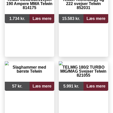
190 Ampere MMA Telwin
222 svejser Telwin
814175
852031
1.734 kr.
Læs mere
15.583 kr.
Læs mere
Slaghammer med
TELMIG 180/2 TURBO
børste Telwin
MIG/MAG Svejser Telwin
821055
57 kr.
Læs mere
5.991 kr.
Læs mere