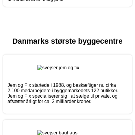
Danmarks største byggecentre
Jem og Fix startede i 1988, og beskæftiger nu cirka
2.100 medarbejdere i byggemarkedets 122 butikker.
Jem og Fix specialiserer sig i at sælge til private, og
afsætter årligt for ca. 2 milliarder kroner.