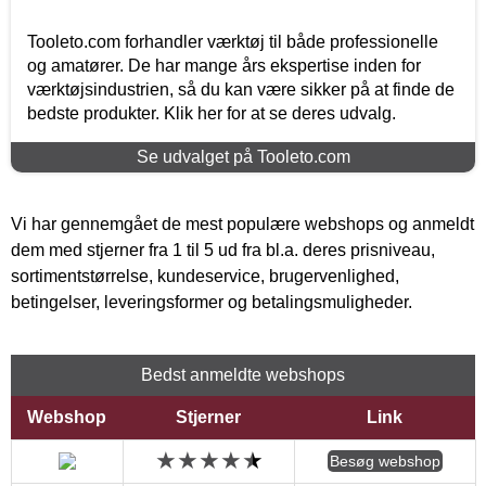
Tooleto.com forhandler værktøj til både professionelle
og amatører. De har mange års ekspertise inden for
værktøjsindustrien, så du kan være sikker på at finde de
bedste produkter. Klik her for at se deres udvalg.
Se udvalget på Tooleto.com
Vi har gennemgået de mest populære webshops og anmeldt
dem med stjerner fra 1 til 5 ud fra bl.a. deres prisniveau,
sortimentstørrelse, kundeservice, brugervenlighed,
betingelser, leveringsformer og betalingsmuligheder.
Bedst anmeldte webshops
Webshop
Stjerner
Link
Besøg webshop