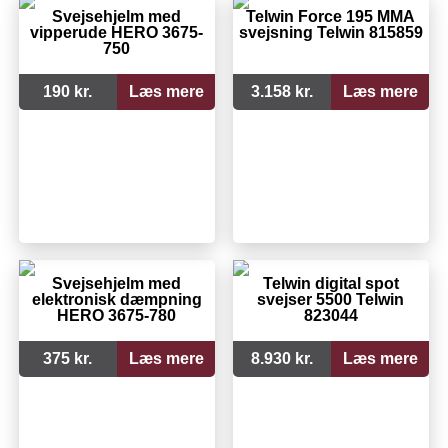
Svejsehjelm med
Telwin Force 195 MMA
vipperude HERO 3675-
svejsning Telwin 815859
750
190 kr.
Læs mere
3.158 kr.
Læs mere
Svejsehjelm med
Telwin digital spot
elektronisk dæmpning
svejser 5500 Telwin
HERO 3675-780
823044
375 kr.
Læs mere
8.930 kr.
Læs mere