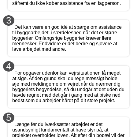
såfremt du ikke køber assistance fra en fagperson.
3
Det kan være en god idé at spørge om assistance
til byggearbejdet, i særdeleshed når det er større
byggerier. Omfangsrige byggerier kræver flere
mennesker. Endvidere er det bedre og sjovere at
lave arbejdet med andre.
4
For opgaver udenfor kan vejrsituationen få meget
at sige. Af den grund skal du regelmæssigt holde
øje med meldingerne om vejret når du nærmer dig
byggeriets begyndelse, så du undgår at det uden du
havde regnet med det går i gang med at piske ned
bedst som du arbejder hårdt på dit store projekt.
5
Længe før du iværksætter arbejdet er det
usandsynligt fundamentalt at have styr på, at
projektet overholder loven. Alt efter din bopæl vil der