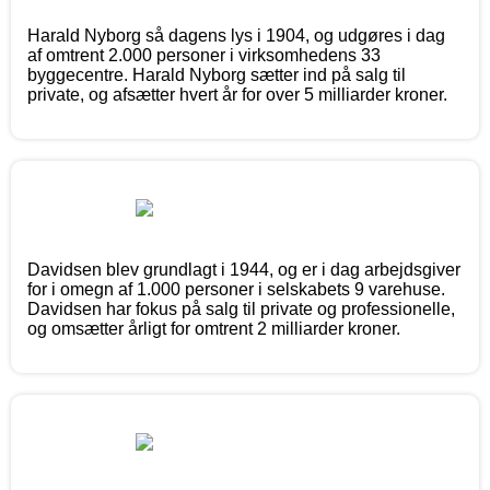
Harald Nyborg så dagens lys i 1904, og udgøres i dag
af omtrent 2.000 personer i virksomhedens 33
byggecentre. Harald Nyborg sætter ind på salg til
private, og afsætter hvert år for over 5 milliarder kroner.
Davidsen blev grundlagt i 1944, og er i dag arbejdsgiver
for i omegn af 1.000 personer i selskabets 9 varehuse.
Davidsen har fokus på salg til private og professionelle,
og omsætter årligt for omtrent 2 milliarder kroner.