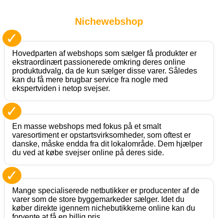
Nichewebshop
✓
Hovedparten af webshops som sælger få produkter er
ekstraordinært passionerede omkring deres online
produktudvalg, da de kun sælger disse varer. Således
kan du få mere brugbar service fra nogle med
ekspertviden i netop svejser.
✓
En masse webshops med fokus på et smalt
varesortiment er opstartsvirksomheder, som oftest er
danske, måske endda fra dit lokalområde. Dem hjælper
du ved at købe svejser online på deres side.
✓
Mange specialiserede netbutikker er producenter af de
varer som de store byggemarkeder sælger. Idet du
køber direkte igennem nichebutikkerne online kan du
forvente at få en billig pris.