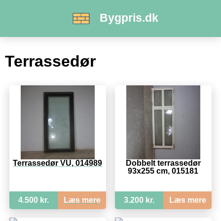
Bygpris.dk
Terrassedør
Terrassedør VU, 014989
Dobbelt terrassedør
93x255 cm, 015181
4.500 kr.
Læs mere
3.200 kr.
Læs mere