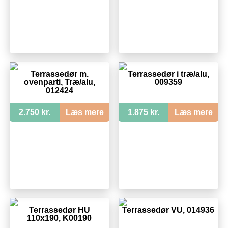
Terrassedør m.
Terrassedør i træ/alu,
ovenparti, Træ/alu,
009359
012424
2.750 kr.
Læs mere
1.875 kr.
Læs mere
Terrassedør HU
Terrassedør VU, 014936
110x190, K00190