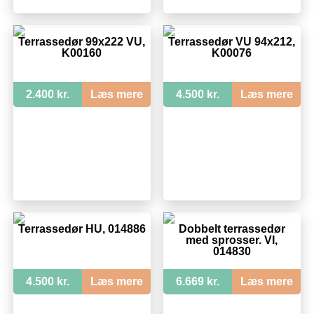
Terrassedør 99x222 VU,
Terrassedør VU 94x212,
K00160
K00076
2.400 kr.
Læs mere
4.500 kr.
Læs mere
Terrassedør HU, 014886
Dobbelt terrassedør
med sprosser. VI,
014830
4.500 kr.
Læs mere
6.669 kr.
Læs mere