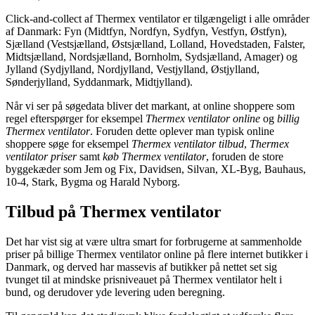
Click-and-collect af Thermex ventilator er tilgængeligt i alle områder
af Danmark: Fyn (Midtfyn, Nordfyn, Sydfyn, Vestfyn, Østfyn),
Sjælland (Vestsjælland, Østsjælland, Lolland, Hovedstaden, Falster,
Midtsjælland, Nordsjælland, Bornholm, Sydsjælland, Amager) og
Jylland (Sydjylland, Nordjylland, Vestjylland, Østjylland,
Sønderjylland, Syddanmark, Midtjylland).
Når vi ser på søgedata bliver det markant, at online shoppere som
regel efterspørger for eksempel
Thermex ventilator online
og
billig
Thermex ventilator
. Foruden dette oplever man typisk online
shoppere søge for eksempel
Thermex ventilator tilbud
,
Thermex
ventilator priser
samt
køb Thermex ventilator
, foruden de store
byggekæder som Jem og Fix, Davidsen, Silvan, XL-Byg, Bauhaus,
10-4, Stark, Bygma og Harald Nyborg.
Tilbud på Thermex ventilator
Det har vist sig at være ultra smart for forbrugerne at sammenholde
priser på billige Thermex ventilator online på flere internet butikker i
Danmark, og derved har massevis af butikker på nettet set sig
tvunget til at mindske prisniveauet på Thermex ventilator helt i
bund, og derudover yde levering uden beregning.