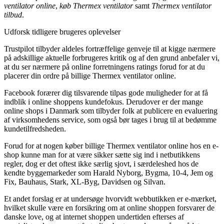
ventilator online
,
køb Thermex ventilator
samt
Thermex ventilator
tilbud
.
Udforsk tidligere brugeres oplevelser
Trustpilot tilbyder aldeles fortræffelige genveje til at kigge nærmere
på adskillige aktuelle forbrugeres kritik og af den grund anbefaler vi,
at du ser nærmere på online forretningens ratings forud for at du
placerer din ordre på billige Thermex ventilator online.
Facebook forærer dig tilsvarende tilpas gode muligheder for at få
indblik i online shoppens kundefokus. Derudover er der mange
online shops i Danmark som tilbyder folk at publicere en evaluering
af virksomhedens service, som også bør tages i brug til at bedømme
kundetilfredsheden.
Forud for at nogen køber billige Thermex ventilator online hos en e-
shop kunne man for at være sikker sætte sig ind i netbutikkens
regler, dog er det oftest ikke særlig sjovt, i særdeleshed hos de
kendte byggemarkeder som Harald Nyborg, Bygma, 10-4, Jem og
Fix, Bauhaus, Stark, XL-Byg, Davidsen og Silvan.
Et andet forslag er at undersøge hvorvidt webbutikken er e-mærket,
hvilket skulle være en forsikring om at online shoppen forsvarer de
danske love, og at internet shoppen undertiden efterses af