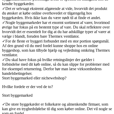
kendte byggekæder.
✓
Det er selvsagt ekstremt afgørende at vide, hvorvidt det produkt
du ønsker at købe online overhovedet er tilgængelig hos
byggekæden. Hvis ikke kan du være nødt til at finde et andet.
✓
Nogle byggemarkeder har et enormt sortiment af varer, hvorimod
øvrige har fokus på en bestemt type af vare. Du skal reflektere over
hvorvidt det er essentielt for dig at du har adskillige typer af varer at
vælge i blandt, foruden bare Thermex ventilator.
✓
For de fleste er byggeri forbundet med en stor portion spørgsmål.
Af den grund vil du med fordel kunne shoppe hos en online
byggeshop, som kan tilbyde hjælp og vejledning omkring Thermex
ventilator.
✓
Du skal have fokus på hvilke retningslinjer der gælder i
forbindelse med dit køb online, så du kan slippe for problemer med
for eksempel returnering. Derfor bør man læse virksomhedens
handelsbetingelser.
Stort byggemarked eller nichewebshop?
Hvilke fordele er der ved de to?
Stort byggemarked
✓
De store byggekæder er folkekære og almenkendte firmaer, som
kan give en tryghedsfølelse til dig som køber online. Det vil nogle se
som en fordel.