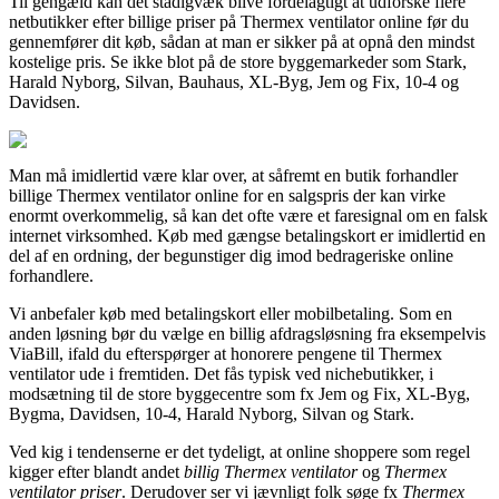
Til gengæld kan det stadigvæk blive fordelagtigt at udforske flere
netbutikker efter billige priser på Thermex ventilator online før du
gennemfører dit køb, sådan at man er sikker på at opnå den mindst
kostelige pris. Se ikke blot på de store byggemarkeder som Stark,
Harald Nyborg, Silvan, Bauhaus, XL-Byg, Jem og Fix, 10-4 og
Davidsen.
Man må imidlertid være klar over, at såfremt en butik forhandler
billige Thermex ventilator online for en salgspris der kan virke
enormt overkommelig, så kan det ofte være et faresignal om en falsk
internet virksomhed. Køb med gængse betalingskort er imidlertid en
del af en ordning, der begunstiger dig imod bedrageriske online
forhandlere.
Vi anbefaler køb med betalingskort eller mobilbetaling. Som en
anden løsning bør du vælge en billig afdragsløsning fra eksempelvis
ViaBill, ifald du efterspørger at honorere pengene til Thermex
ventilator ude i fremtiden. Det fås typisk ved nichebutikker, i
modsætning til de store byggecentre som fx Jem og Fix, XL-Byg,
Bygma, Davidsen, 10-4, Harald Nyborg, Silvan og Stark.
Ved kig i tendenserne er det tydeligt, at online shoppere som regel
kigger efter blandt andet
billig Thermex ventilator
og
Thermex
ventilator priser
. Derudover ser vi jævnligt folk søge fx
Thermex