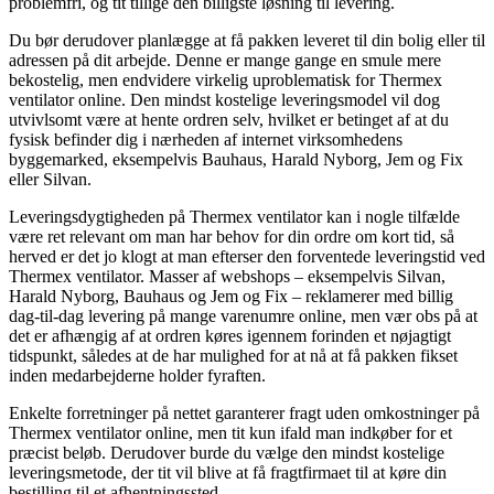
problemfri, og tit tillige den billigste løsning til levering.
Du bør derudover planlægge at få pakken leveret til din bolig eller til
adressen på dit arbejde. Denne er mange gange en smule mere
bekostelig, men endvidere virkelig uproblematisk for Thermex
ventilator online. Den mindst kostelige leveringsmodel vil dog
utvivlsomt være at hente ordren selv, hvilket er betinget af at du
fysisk befinder dig i nærheden af internet virksomhedens
byggemarked, eksempelvis Bauhaus, Harald Nyborg, Jem og Fix
eller Silvan.
Leveringsdygtigheden på Thermex ventilator kan i nogle tilfælde
være ret relevant om man har behov for din ordre om kort tid, så
herved er det jo klogt at man efterser den forventede leveringstid ved
Thermex ventilator. Masser af webshops – eksempelvis Silvan,
Harald Nyborg, Bauhaus og Jem og Fix – reklamerer med billig
dag-til-dag levering på mange varenumre online, men vær obs på at
det er afhængig af at ordren køres igennem forinden et nøjagtigt
tidspunkt, således at de har mulighed for at nå at få pakken fikset
inden medarbejderne holder fyraften.
Enkelte forretninger på nettet garanterer fragt uden omkostninger på
Thermex ventilator online, men tit kun ifald man indkøber for et
præcist beløb. Derudover burde du vælge den mindst kostelige
leveringsmetode, der tit vil blive at få fragtfirmaet til at køre din
bestilling til et afhentningssted.