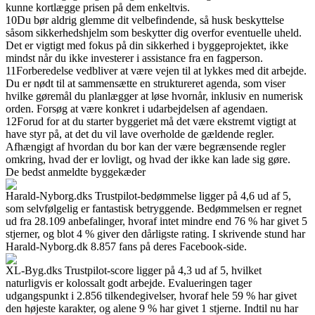
kunne kortlægge prisen på dem enkeltvis.
10
Du bør aldrig glemme dit velbefindende, så husk beskyttelse
såsom sikkerhedshjelm som beskytter dig overfor eventuelle uheld.
Det er vigtigt med fokus på din sikkerhed i byggeprojektet, ikke
mindst når du ikke investerer i assistance fra en fagperson.
11
Forberedelse vedbliver at være vejen til at lykkes med dit arbejde.
Du er nødt til at sammensætte en struktureret agenda, som viser
hvilke gøremål du planlægger at løse hvornår, inklusiv en numerisk
orden. Forsøg at være konkret i udarbejdelsen af agendaen.
12
Forud for at du starter byggeriet må det være ekstremt vigtigt at
have styr på, at det du vil lave overholde de gældende regler.
Afhængigt af hvordan du bor kan der være begrænsende regler
omkring, hvad der er lovligt, og hvad der ikke kan lade sig gøre.
De bedst anmeldte byggekæder
Harald-Nyborg.dks Trustpilot-bedømmelse ligger på 4,6 ud af 5,
som selvfølgelig er fantastisk betryggende. Bedømmelsen er regnet
ud fra 28.109 anbefalinger, hvoraf intet mindre end 76 % har givet 5
stjerner, og blot 4 % giver den dårligste rating. I skrivende stund har
Harald-Nyborg.dk 8.857 fans på deres Facebook-side.
XL-Byg.dks Trustpilot-score ligger på 4,3 ud af 5, hvilket
naturligvis er kolossalt godt arbejde. Evalueringen tager
udgangspunkt i 2.856 tilkendegivelser, hvoraf hele 59 % har givet
den højeste karakter, og alene 9 % har givet 1 stjerne. Indtil nu har