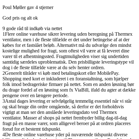
Poul Møller gav 4 stjerner
God pris og alt ok
9 gode råd til indkøb via nettet
1
Flere online varehuse sikrer levering uden beregning på Thermex
ventilator, men i de fleste tilfælde er det under betingelse af at der
købes for et fastslået beløb. Alternativt må du udvælge den mindst
kostelige mulighed for fragt, som oftest vil være at få leveret dine
varer til et afhentningssted. Fragtmuligheden viser sig undertiden
samtidig særdeles uproblematisk. Den prisbilligste leveringstype vil
dog i de fleste tilfælde være at du selv henter ordren.
2
Generelt tilråder vi køb med betalingskort eller MobilePay.
Shopping med kort er inkluderet i en foranstaltning, som hjælper
folk imod bedrageriske firmaer på nettet. Som en anden løsning bør
du drage fordel af en løsning som fx ViaBill, ifald du agter at dække
pengene over en længere periode.
3
Antal dages levering er selvfølgelig temmelig essentiel når vi står
og skal bruge din ordre omgående, så derfor er det forholdsvis
vigtigt at man ser den anslåede leveringsdato ved Thermex
ventilator. Masser af shops på nettet frembyder billig dag-til-dag
fragt på en masse varer, som alligevel beroer på at ordren placeres
forud for et bestemt tidspunkt.
4
De fleste online varehuse yder på nuværende tidspunkt diverse