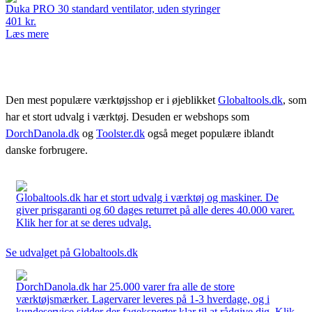
Duka PRO 30 standard ventilator, uden styringer
401 kr.
Læs mere
Den mest populære værktøjsshop er i øjeblikket
Globaltools.dk
, som
har et stort udvalg i værktøj. Desuden er webshops som
DorchDanola.dk
og
Toolster.dk
også meget populære iblandt
danske forbrugere.
Globaltools.dk har et stort udvalg i værktøj og maskiner. De
giver prisgaranti og 60 dages returret på alle deres 40.000 varer.
Klik her for at se deres udvalg.
Se udvalget på Globaltools.dk
DorchDanola.dk har 25.000 varer fra alle de store
værktøjsmærker. Lagervarer leveres på 1-3 hverdage, og i
kundeservice sidder der fageksperter klar til at rådgive dig. Klik