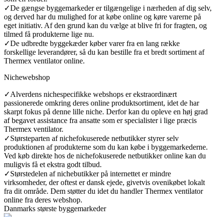
✓
De gængse byggemarkeder er tilgængelige i nærheden af dig selv,
og derved har du mulighed for at købe online og køre varerne på
eget initiativ. Af den grund kan du vælge at blive fri for fragten, og
tilmed få produkterne lige nu.
✓
De udbredte byggekæder køber varer fra en lang række
forskellige leverandører, så du kan bestille fra et bredt sortiment af
Thermex ventilator online.
Nichewebshop
✓
Alverdens nichespecifikke webshops er ekstraordinært
passionerede omkring deres online produktsortiment, idet de har
skarpt fokus på denne lille niche. Derfor kan du opleve en høj grad
af begavet assistance fra ansatte som er specialister i lige præcis
Thermex ventilator.
✓
Størsteparten af nichefokuserede netbutikker styrer selv
produktionen af produkterne som du kan købe i byggemarkederne.
Ved køb direkte hos de nichefokuserede netbutikker online kan du
muligvis få et ekstra godt tilbud.
✓
Størstedelen af nichebutikker på internettet er mindre
virksomheder, der oftest er dansk ejede, givetvis ovenikøbet lokalt
fra dit område. Dem støtter du idet du handler Thermex ventilator
online fra deres webshop.
Danmarks største byggemarkeder