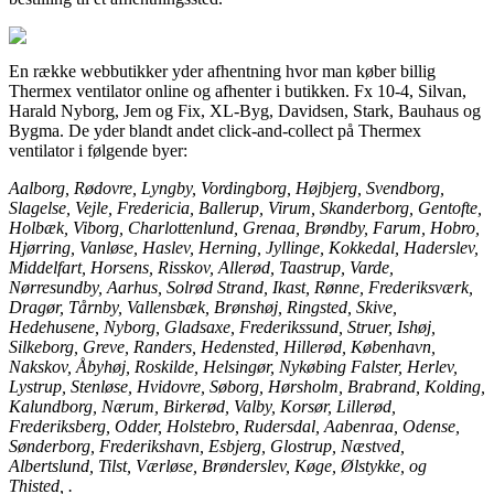
En række webbutikker yder afhentning hvor man køber billig
Thermex ventilator online og afhenter i butikken. Fx 10-4, Silvan,
Harald Nyborg, Jem og Fix, XL-Byg, Davidsen, Stark, Bauhaus og
Bygma. De yder blandt andet click-and-collect på Thermex
ventilator i følgende byer:
Aalborg, Rødovre, Lyngby, Vordingborg, Højbjerg, Svendborg,
Slagelse, Vejle, Fredericia, Ballerup, Virum, Skanderborg, Gentofte,
Holbæk, Viborg, Charlottenlund, Grenaa, Brøndby, Farum, Hobro,
Hjørring, Vanløse, Haslev, Herning, Jyllinge, Kokkedal, Haderslev,
Middelfart, Horsens, Risskov, Allerød, Taastrup, Varde,
Nørresundby, Aarhus, Solrød Strand, Ikast, Rønne, Frederiksværk,
Dragør, Tårnby, Vallensbæk, Brønshøj, Ringsted, Skive,
Hedehusene, Nyborg, Gladsaxe, Frederikssund, Struer, Ishøj,
Silkeborg, Greve, Randers, Hedensted, Hillerød, København,
Nakskov, Åbyhøj, Roskilde, Helsingør, Nykøbing Falster, Herlev,
Lystrup, Stenløse, Hvidovre, Søborg, Hørsholm, Brabrand, Kolding,
Kalundborg, Nærum, Birkerød, Valby, Korsør, Lillerød,
Frederiksberg, Odder, Holstebro, Rudersdal, Aabenraa, Odense,
Sønderborg, Frederikshavn, Esbjerg, Glostrup, Næstved,
Albertslund, Tilst, Værløse, Brønderslev, Køge, Ølstykke, og
Thisted, .