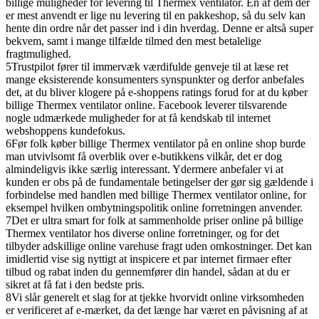
billige muligheder for levering til Thermex ventilator. En af dem der
er mest anvendt er lige nu levering til en pakkeshop, så du selv kan
hente din ordre når det passer ind i din hverdag. Denne er altså super
bekvem, samt i mange tilfælde tilmed den mest betalelige
fragtmulighed.
5
Trustpilot fører til immervæk værdifulde genveje til at læse ret
mange eksisterende konsumenters synspunkter og derfor anbefales
det, at du bliver klogere på e-shoppens ratings forud for at du køber
billige Thermex ventilator online. Facebook leverer tilsvarende
nogle udmærkede muligheder for at få kendskab til internet
webshoppens kundefokus.
6
Før folk køber billige Thermex ventilator på en online shop burde
man utvivlsomt få overblik over e-butikkens vilkår, det er dog
almindeligvis ikke særlig interessant. Ydermere anbefaler vi at
kunden er obs på de fundamentale betingelser der gør sig gældende i
forbindelse med handlen med billige Thermex ventilator online, for
eksempel hvilken ombytningspolitik online forretningen anvender.
7
Det er ultra smart for folk at sammenholde priser online på billige
Thermex ventilator hos diverse online forretninger, og for det
tilbyder adskillige online varehuse fragt uden omkostninger. Det kan
imidlertid vise sig nyttigt at inspicere et par internet firmaer efter
tilbud og rabat inden du gennemfører din handel, sådan at du er
sikret at få fat i den bedste pris.
8
Vi slår generelt et slag for at tjekke hvorvidt online virksomheden
er verificeret af e-mærket, da det længe har været en påvisning af at