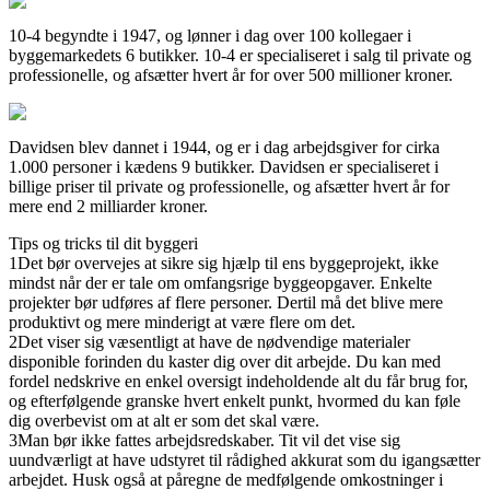
10-4 begyndte i 1947, og lønner i dag over 100 kollegaer i
byggemarkedets 6 butikker. 10-4 er specialiseret i salg til private og
professionelle, og afsætter hvert år for over 500 millioner kroner.
Davidsen blev dannet i 1944, og er i dag arbejdsgiver for cirka
1.000 personer i kædens 9 butikker. Davidsen er specialiseret i
billige priser til private og professionelle, og afsætter hvert år for
mere end 2 milliarder kroner.
Tips og tricks til dit byggeri
1
Det bør overvejes at sikre sig hjælp til ens byggeprojekt, ikke
mindst når der er tale om omfangsrige byggeopgaver. Enkelte
projekter bør udføres af flere personer. Dertil må det blive mere
produktivt og mere minderigt at være flere om det.
2
Det viser sig væsentligt at have de nødvendige materialer
disponible forinden du kaster dig over dit arbejde. Du kan med
fordel nedskrive en enkel oversigt indeholdende alt du får brug for,
og efterfølgende granske hvert enkelt punkt, hvormed du kan føle
dig overbevist om at alt er som det skal være.
3
Man bør ikke fattes arbejdsredskaber. Tit vil det vise sig
uundværligt at have udstyret til rådighed akkurat som du igangsætter
arbejdet. Husk også at påregne de medfølgende omkostninger i