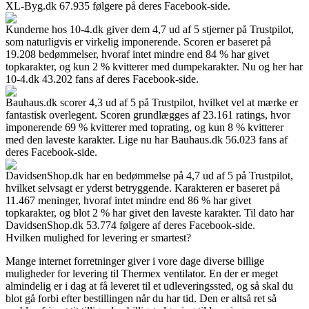
XL-Byg.dk 67.935 følgere på deres Facebook-side.
Kunderne hos 10-4.dk giver dem 4,7 ud af 5 stjerner på Trustpilot,
som naturligvis er virkelig imponerende. Scoren er baseret på
19.208 bedømmelser, hvoraf intet mindre end 84 % har givet
topkarakter, og kun 2 % kvitterer med dumpekarakter. Nu og her har
10-4.dk 43.202 fans af deres Facebook-side.
Bauhaus.dk scorer 4,3 ud af 5 på Trustpilot, hvilket vel at mærke er
fantastisk overlegent. Scoren grundlægges af 23.161 ratings, hvor
imponerende 69 % kvitterer med toprating, og kun 8 % kvitterer
med den laveste karakter. Lige nu har Bauhaus.dk 56.023 fans af
deres Facebook-side.
DavidsenShop.dk har en bedømmelse på 4,7 ud af 5 på Trustpilot,
hvilket selvsagt er yderst betryggende. Karakteren er baseret på
11.467 meninger, hvoraf intet mindre end 86 % har givet
topkarakter, og blot 2 % har givet den laveste karakter. Til dato har
DavidsenShop.dk 53.774 følgere af deres Facebook-side.
Hvilken mulighed for levering er smartest?
Mange internet forretninger giver i vore dage diverse billige
muligheder for levering til Thermex ventilator. En der er meget
almindelig er i dag at få leveret til et udleveringssted, og så skal du
blot gå forbi efter bestillingen når du har tid. Den er altså ret så