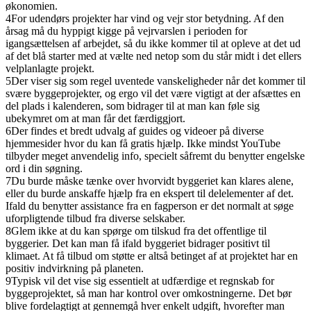
økonomien.
4
For udendørs projekter har vind og vejr stor betydning. Af den
årsag må du hyppigt kigge på vejrvarslen i perioden for
igangsættelsen af arbejdet, så du ikke kommer til at opleve at det ud
af det blå starter med at vælte ned netop som du står midt i det ellers
velplanlagte projekt.
5
Der viser sig som regel uventede vanskeligheder når det kommer til
svære byggeprojekter, og ergo vil det være vigtigt at der afsættes en
del plads i kalenderen, som bidrager til at man kan føle sig
ubekymret om at man får det færdiggjort.
6
Der findes et bredt udvalg af guides og videoer på diverse
hjemmesider hvor du kan få gratis hjælp. Ikke mindst YouTube
tilbyder meget anvendelig info, specielt såfremt du benytter engelske
ord i din søgning.
7
Du burde måske tænke over hvorvidt byggeriet kan klares alene,
eller du burde anskaffe hjælp fra en ekspert til delelementer af det.
Ifald du benytter assistance fra en fagperson er det normalt at søge
uforpligtende tilbud fra diverse selskaber.
8
Glem ikke at du kan spørge om tilskud fra det offentlige til
byggerier. Det kan man få ifald byggeriet bidrager positivt til
klimaet. At få tilbud om støtte er altså betinget af at projektet har en
positiv indvirkning på planeten.
9
Typisk vil det vise sig essentielt at udfærdige et regnskab for
byggeprojektet, så man har kontrol over omkostningerne. Det bør
blive fordelagtigt at gennemgå hver enkelt udgift, hvorefter man