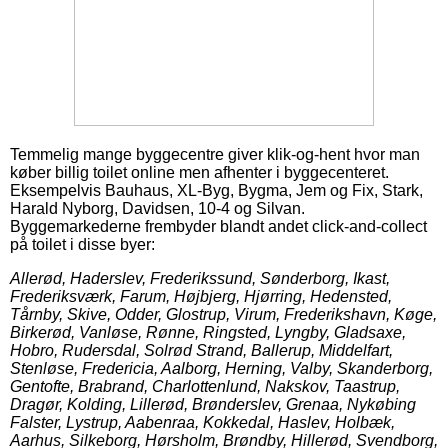
Temmelig mange byggecentre giver klik-og-hent hvor man
køber billig toilet online men afhenter i byggecenteret.
Eksempelvis Bauhaus, XL-Byg, Bygma, Jem og Fix, Stark,
Harald Nyborg, Davidsen, 10-4 og Silvan.
Byggemarkederne frembyder blandt andet click-and-collect
på toilet i disse byer:
Allerød, Haderslev, Frederikssund, Sønderborg, Ikast,
Frederiksværk, Farum, Højbjerg, Hjørring, Hedensted,
Tårnby, Skive, Odder, Glostrup, Virum, Frederikshavn, Køge,
Birkerød, Vanløse, Rønne, Ringsted, Lyngby, Gladsaxe,
Hobro, Rudersdal, Solrød Strand, Ballerup, Middelfart,
Stenløse, Fredericia, Aalborg, Herning, Valby, Skanderborg,
Gentofte, Brabrand, Charlottenlund, Nakskov, Taastrup,
Dragør, Kolding, Lillerød, Brønderslev, Grenaa, Nykøbing
Falster, Lystrup, Aabenraa, Kokkedal, Haslev, Holbæk,
Aarhus, Silkeborg, Hørsholm, Brøndby, Hillerød, Svendborg,