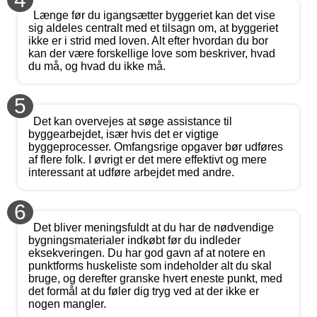
Længe før du igangsætter byggeriet kan det vise
sig aldeles centralt med et tilsagn om, at byggeriet
ikke er i strid med loven. Alt efter hvordan du bor
kan der være forskellige love som beskriver, hvad
du må, og hvad du ikke må.
5
Det kan overvejes at søge assistance til
byggearbejdet, især hvis det er vigtige
byggeprocesser. Omfangsrige opgaver bør udføres
af flere folk. I øvrigt er det mere effektivt og mere
interessant at udføre arbejdet med andre.
6
Det bliver meningsfuldt at du har de nødvendige
bygningsmaterialer indkøbt før du indleder
eksekveringen. Du har god gavn af at notere en
punktforms huskeliste som indeholder alt du skal
bruge, og derefter granske hvert eneste punkt, med
det formål at du føler dig tryg ved at der ikke er
nogen mangler.