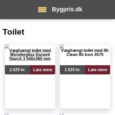
Bygpris.dk
Toilet
Væghængt toilet med
Væghængt toilet med Ifö
Wondergliss Duravit
Clean Ifö Icon 3575
Starck 3 540x360 mm
2.025 kr.
Læs mere
1.525 kr.
Læs mere