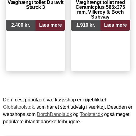
Væghængt toilet Duravit
Væghængt toilet med
Starck 3
Ceramicplus 565x375
mm. Villeroy & Boch
Subway
2.400 kr.
Læs mere
1.910 kr.
Læs mere
Den mest populære værktøjsshop er i øjeblikket
Globaltools.dk
, som har et stort udvalg i værktøj. Desuden er
webshops som
DorchDanola.dk
og
Toolster.dk
også meget
populære iblandt danske forbrugere.