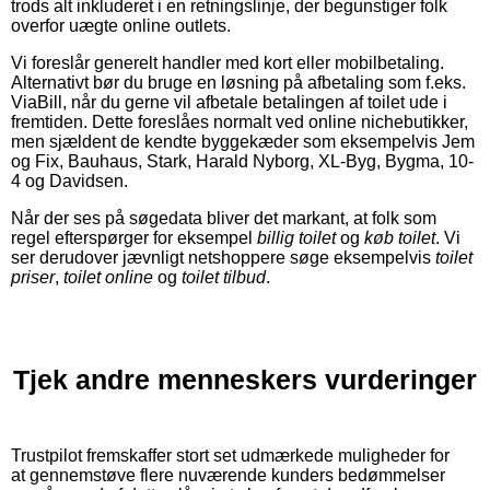
trods alt inkluderet i en retningslinje, der begunstiger folk
overfor uægte online outlets.
Vi foreslår generelt handler med kort eller mobilbetaling.
Alternativt bør du bruge en løsning på afbetaling som f.eks.
ViaBill, når du gerne vil afbetale betalingen af toilet ude i
fremtiden. Dette foreslåes normalt ved online nichebutikker,
men sjældent de kendte byggekæder som eksempelvis Jem
og Fix, Bauhaus, Stark, Harald Nyborg, XL-Byg, Bygma, 10-
4 og Davidsen.
Når der ses på søgedata bliver det markant, at folk som
regel efterspørger for eksempel
billig toilet
og
køb toilet
. Vi
ser derudover jævnligt netshoppere søge eksempelvis
toilet
priser
,
toilet online
og
toilet tilbud
.
Tjek andre menneskers vurderinger
Trustpilot fremskaffer stort set udmærkede muligheder for
at gennemstøve flere nuværende kunders bedømmelser