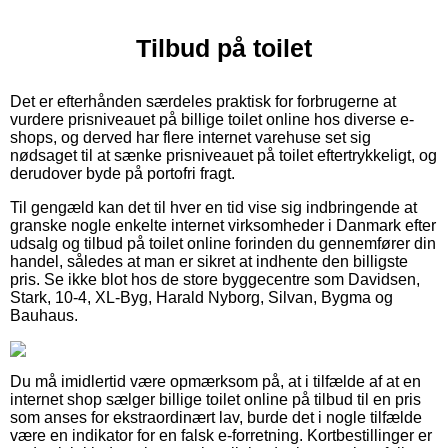
Tilbud på toilet
Det er efterhånden særdeles praktisk for forbrugerne at
vurdere prisniveauet på billige toilet online hos diverse e-
shops, og derved har flere internet varehuse set sig
nødsaget til at sænke prisniveauet på toilet eftertrykkeligt, og
derudover byde på portofri fragt.
Til gengæld kan det til hver en tid vise sig indbringende at
granske nogle enkelte internet virksomheder i Danmark efter
udsalg og tilbud på toilet online forinden du gennemfører din
handel, således at man er sikret at indhente den billigste
pris. Se ikke blot hos de store byggecentre som Davidsen,
Stark, 10-4, XL-Byg, Harald Nyborg, Silvan, Bygma og
Bauhaus.
Du må imidlertid være opmærksom på, at i tilfælde af at en
internet shop sælger billige toilet online på tilbud til en pris
som anses for ekstraordinært lav, burde det i nogle tilfælde
være en indikator for en falsk e-forretning. Kortbestillinger er