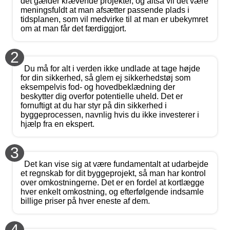
det gælder krævende projekter, og altså vil det være
meningsfuldt at man afsætter passende plads i
tidsplanen, som vil medvirke til at man er ubekymret
om at man får det færdiggjort.
2
Du må for alt i verden ikke undlade at tage højde
for din sikkerhed, så glem ej sikkerhedstøj som
eksempelvis fod- og hovedbeklædning der
beskytter dig overfor potentielle uheld. Det er
fornuftigt at du har styr på din sikkerhed i
byggeprocessen, navnlig hvis du ikke investerer i
hjælp fra en ekspert.
3
Det kan vise sig at være fundamentalt at udarbejde
et regnskab for dit byggeprojekt, så man har kontrol
over omkostningerne. Det er en fordel at kortlægge
hver enkelt omkostning, og efterfølgende indsamle
billige priser på hver eneste af dem.
4