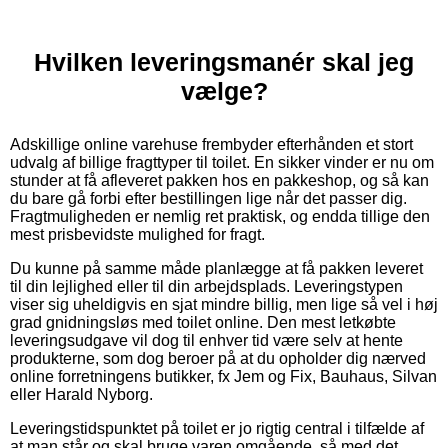
Hvilken leveringsmanér skal jeg
vælge?
Adskillige online varehuse frembyder efterhånden et stort
udvalg af billige fragttyper til toilet. En sikker vinder er nu om
stunder at få afleveret pakken hos en pakkeshop, og så kan
du bare gå forbi efter bestillingen lige når det passer dig.
Fragtmuligheden er nemlig ret praktisk, og endda tillige den
mest prisbevidste mulighed for fragt.
Du kunne på samme måde planlægge at få pakken leveret
til din lejlighed eller til din arbejdsplads. Leveringstypen
viser sig uheldigvis en sjat mindre billig, men lige så vel i høj
grad gnidningsløs med toilet online. Den mest letkøbte
leveringsudgave vil dog til enhver tid være selv at hente
produkterne, som dog beroer på at du opholder dig nærved
online forretningens butikker, fx Jem og Fix, Bauhaus, Silvan
eller Harald Nyborg.
Leveringstidspunktet på toilet er jo rigtig central i tilfælde af
at man står og skal bruge varen omgående, så med det