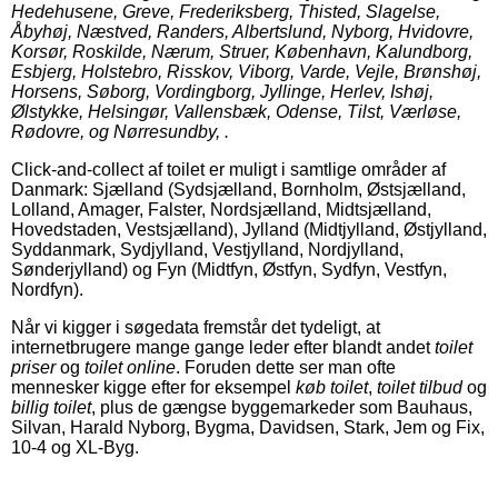
Hedehusene, Greve, Frederiksberg, Thisted, Slagelse,
Åbyhøj, Næstved, Randers, Albertslund, Nyborg, Hvidovre,
Korsør, Roskilde, Nærum, Struer, København, Kalundborg,
Esbjerg, Holstebro, Risskov, Viborg, Varde, Vejle, Brønshøj,
Horsens, Søborg, Vordingborg, Jyllinge, Herlev, Ishøj,
Ølstykke, Helsingør, Vallensbæk, Odense, Tilst, Værløse,
Rødovre, og Nørresundby, .
Click-and-collect af toilet er muligt i samtlige områder af
Danmark: Sjælland (Sydsjælland, Bornholm, Østsjælland,
Lolland, Amager, Falster, Nordsjælland, Midtsjælland,
Hovedstaden, Vestsjælland), Jylland (Midtjylland, Østjylland,
Syddanmark, Sydjylland, Vestjylland, Nordjylland,
Sønderjylland) og Fyn (Midtfyn, Østfyn, Sydfyn, Vestfyn,
Nordfyn).
Når vi kigger i søgedata fremstår det tydeligt, at
internetbrugere mange gange leder efter blandt andet
toilet
priser
og
toilet online
. Foruden dette ser man ofte
mennesker kigge efter for eksempel
køb toilet
,
toilet tilbud
og
billig toilet
, plus de gængse byggemarkeder som Bauhaus,
Silvan, Harald Nyborg, Bygma, Davidsen, Stark, Jem og Fix,
10-4 og XL-Byg.