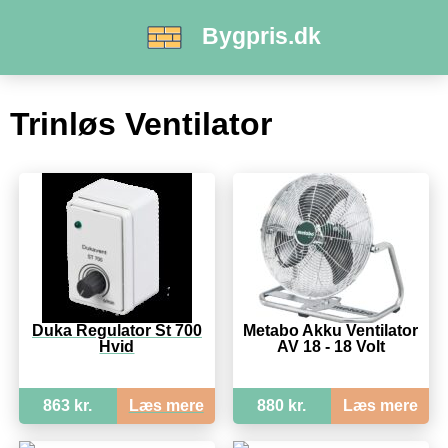
Bygpris.dk
Trinløs Ventilator
Duka Regulator St 700
Metabo Akku Ventilator
Hvid
AV 18 - 18 Volt
863 kr.
Læs mere
880 kr.
Læs mere