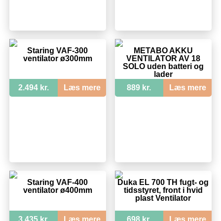
Staring VAF-300
METABO AKKU
ventilator ø300mm
VENTILATOR AV 18
SOLO uden batteri og
lader
2.494 kr.
Læs mere
889 kr.
Læs mere
Staring VAF-400
Duka EL 700 TH fugt- og
ventilator ø400mm
tidsstyret, front i hvid
plast Ventilator
3.435 kr.
Læs mere
698 kr.
Læs mere