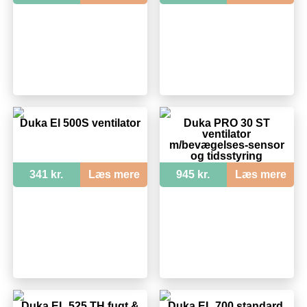
Duka El 500S ventilator
Duka PRO 30 ST
ventilator
m/bevægelses-sensor
og tidsstyring
341 kr.
Læs mere
945 kr.
Læs mere
Duka EL 525 TH fugt &
Duka EL 700 standard,