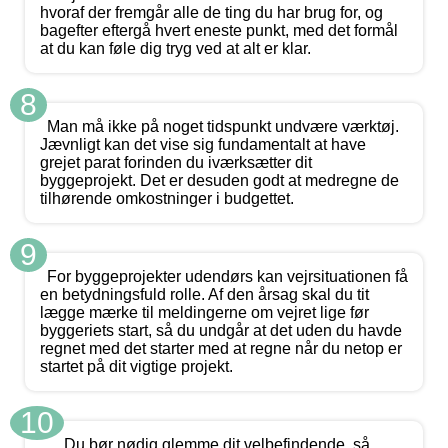
hvoraf der fremgår alle de ting du har brug for, og
bagefter eftergå hvert eneste punkt, med det formål
at du kan føle dig tryg ved at alt er klar.
8
Man må ikke på noget tidspunkt undvære værktøj.
Jævnligt kan det vise sig fundamentalt at have
grejet parat forinden du iværksætter dit
byggeprojekt. Det er desuden godt at medregne de
tilhørende omkostninger i budgettet.
9
For byggeprojekter udendørs kan vejrsituationen få
en betydningsfuld rolle. Af den årsag skal du tit
lægge mærke til meldingerne om vejret lige før
byggeriets start, så du undgår at det uden du havde
regnet med det starter med at regne når du netop er
startet på dit vigtige projekt.
10
Du bør nødig glemme dit velbefindende, så