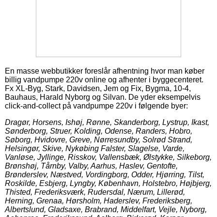
En masse webbutikker foreslår afhentning hvor man køber
billig vandpumpe 220v online og afhenter i byggecenteret.
Fx XL-Byg, Stark, Davidsen, Jem og Fix, Bygma, 10-4,
Bauhaus, Harald Nyborg og Silvan. De yder eksempelvis
click-and-collect på vandpumpe 220v i følgende byer:
Dragør, Horsens, Ishøj, Rønne, Skanderborg, Lystrup, Ikast,
Sønderborg, Struer, Kolding, Odense, Randers, Hobro,
Søborg, Hvidovre, Greve, Nørresundby, Solrød Strand,
Helsingør, Skive, Nykøbing Falster, Slagelse, Varde,
Vanløse, Jyllinge, Risskov, Vallensbæk, Ølstykke, Silkeborg,
Brønshøj, Tårnby, Valby, Aarhus, Haslev, Gentofte,
Brønderslev, Næstved, Vordingborg, Odder, Hjørring, Tilst,
Roskilde, Esbjerg, Lyngby, København, Holstebro, Højbjerg,
Thisted, Frederiksværk, Rudersdal, Nærum, Lillerød,
Herning, Grenaa, Hørsholm, Haderslev, Frederiksberg,
Albertslund, Gladsaxe, Brabrand, Middelfart, Vejle, Nyborg,