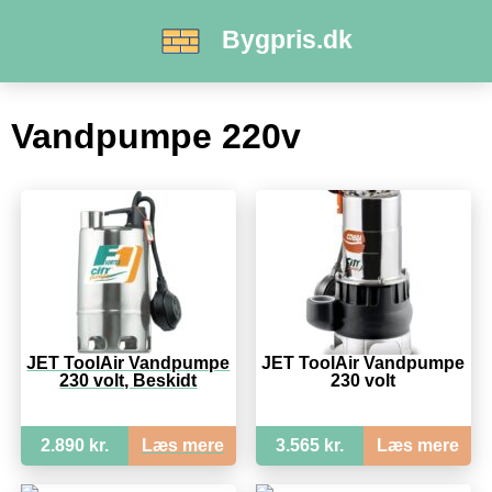
Bygpris.dk
Vandpumpe 220v
JET ToolAir Vandpumpe
JET ToolAir Vandpumpe
230 volt, Beskidt
230 volt
2.890 kr.
Læs mere
3.565 kr.
Læs mere