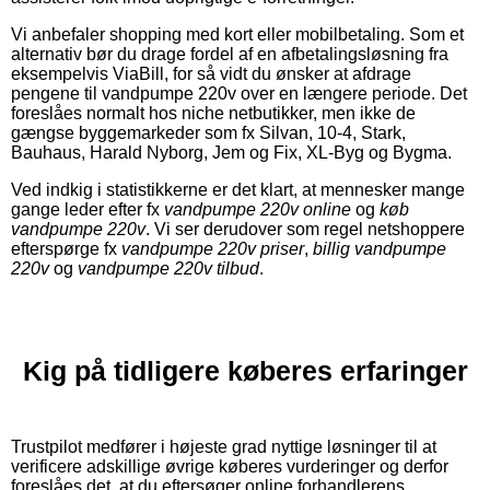
Vi anbefaler shopping med kort eller mobilbetaling. Som et
alternativ bør du drage fordel af en afbetalingsløsning fra
eksempelvis ViaBill, for så vidt du ønsker at afdrage
pengene til vandpumpe 220v over en længere periode. Det
foreslåes normalt hos niche netbutikker, men ikke de
gængse byggemarkeder som fx Silvan, 10-4, Stark,
Bauhaus, Harald Nyborg, Jem og Fix, XL-Byg og Bygma.
Ved indkig i statistikkerne er det klart, at mennesker mange
gange leder efter fx
vandpumpe 220v online
og
køb
vandpumpe 220v
. Vi ser derudover som regel netshoppere
efterspørge fx
vandpumpe 220v priser
,
billig vandpumpe
220v
og
vandpumpe 220v tilbud
.
Kig på tidligere køberes erfaringer
Trustpilot medfører i højeste grad nyttige løsninger til at
verificere adskillige øvrige køberes vurderinger og derfor
foreslåes det, at du eftersøger online forhandlerens