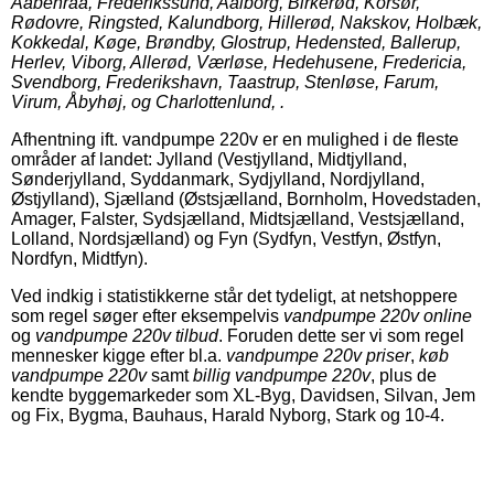
Aabenraa, Frederikssund, Aalborg, Birkerød, Korsør,
Rødovre, Ringsted, Kalundborg, Hillerød, Nakskov, Holbæk,
Kokkedal, Køge, Brøndby, Glostrup, Hedensted, Ballerup,
Herlev, Viborg, Allerød, Værløse, Hedehusene, Fredericia,
Svendborg, Frederikshavn, Taastrup, Stenløse, Farum,
Virum, Åbyhøj, og Charlottenlund, .
Afhentning ift. vandpumpe 220v er en mulighed i de fleste
områder af landet: Jylland (Vestjylland, Midtjylland,
Sønderjylland, Syddanmark, Sydjylland, Nordjylland,
Østjylland), Sjælland (Østsjælland, Bornholm, Hovedstaden,
Amager, Falster, Sydsjælland, Midtsjælland, Vestsjælland,
Lolland, Nordsjælland) og Fyn (Sydfyn, Vestfyn, Østfyn,
Nordfyn, Midtfyn).
Ved indkig i statistikkerne står det tydeligt, at netshoppere
som regel søger efter eksempelvis
vandpumpe 220v online
og
vandpumpe 220v tilbud
. Foruden dette ser vi som regel
mennesker kigge efter bl.a.
vandpumpe 220v priser
,
køb
vandpumpe 220v
samt
billig vandpumpe 220v
, plus de
kendte byggemarkeder som XL-Byg, Davidsen, Silvan, Jem
og Fix, Bygma, Bauhaus, Harald Nyborg, Stark og 10-4.