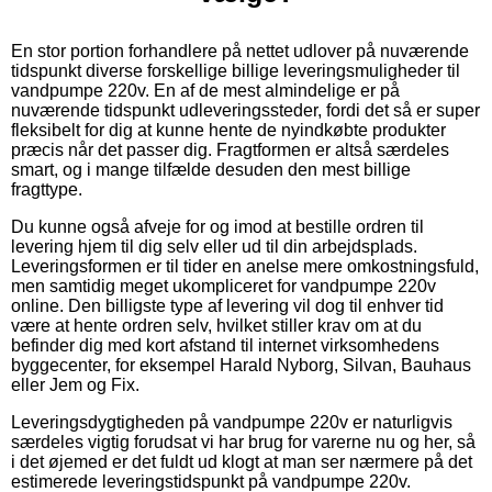
En stor portion forhandlere på nettet udlover på nuværende
tidspunkt diverse forskellige billige leveringsmuligheder til
vandpumpe 220v. En af de mest almindelige er på
nuværende tidspunkt udleveringssteder, fordi det så er super
fleksibelt for dig at kunne hente de nyindkøbte produkter
præcis når det passer dig. Fragtformen er altså særdeles
smart, og i mange tilfælde desuden den mest billige
fragttype.
Du kunne også afveje for og imod at bestille ordren til
levering hjem til dig selv eller ud til din arbejdsplads.
Leveringsformen er til tider en anelse mere omkostningsfuld,
men samtidig meget ukompliceret for vandpumpe 220v
online. Den billigste type af levering vil dog til enhver tid
være at hente ordren selv, hvilket stiller krav om at du
befinder dig med kort afstand til internet virksomhedens
byggecenter, for eksempel Harald Nyborg, Silvan, Bauhaus
eller Jem og Fix.
Leveringsdygtigheden på vandpumpe 220v er naturligvis
særdeles vigtig forudsat vi har brug for varerne nu og her, så
i det øjemed er det fuldt ud klogt at man ser nærmere på det
estimerede leveringstidspunkt på vandpumpe 220v.