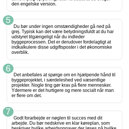
den engelske version.
5
Du bør under ingen omstændigheder gå ned på
grej. Typisk kan det være betydningsfuldt at du har
udstyret tilgængeligt når du indleder
byggeprocessen. Det er derudover fordelagtigt at
indkalkulere disse udgiftsposter i det økonomiske
overblik.
6
Det anbefales at spørge om en hjælpende hånd til
byggeprojektet, i særdeleshed ved væsentlige
projekter. Nogle ting gør krav på flere mennesker.
Ydermere er det hurtigere og mere socialt når man
er flere om det.
7
Godt forarbejde er nøglen til succes med dit
arbejde. Du bør nedskrive en klar køreplan, som
beskriver hvilke arbejdsopgaver der løses på hvilke