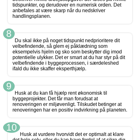
tidspunkter, og derudover en numerisk orden. Det
anbefales at være skarp når du nedskriver
handlingsplanen.
8
Du skal ikke på noget tidspunkt nedprioritere dit
velbefindende, så glem ej påklædning som
eksempelvis hjelm og sko som beskytter dig imod
potentielle ulykker. Det er smart at du har styr på dit
velbefindende i byggeprocessen, i særdeleshed
ifald du ikke skaffer eksperthjælp.
9
Husk at du kan få hjælp rent økonomisk til
byggeprojekter. Det får man forudsat at
renoveringen er miljøvenligt. Tilskudet betinger at
renoveringen har en positiv indvirkning på planeten.
10
Husk at vurdere hvorvidt det er optimalt at klare
det hele selv, eller du kan have fordel af at sikre dig