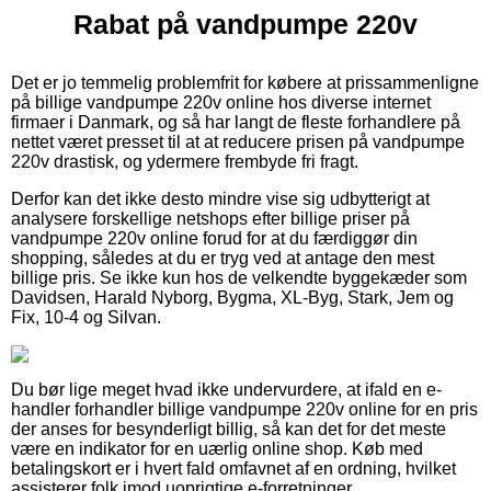
Rabat på vandpumpe 220v
Det er jo temmelig problemfrit for købere at prissammenligne
på billige vandpumpe 220v online hos diverse internet
firmaer i Danmark, og så har langt de fleste forhandlere på
nettet været presset til at at reducere prisen på vandpumpe
220v drastisk, og ydermere frembyde fri fragt.
Derfor kan det ikke desto mindre vise sig udbytterigt at
analysere forskellige netshops efter billige priser på
vandpumpe 220v online forud for at du færdiggør din
shopping, således at du er tryg ved at antage den mest
billige pris. Se ikke kun hos de velkendte byggekæder som
Davidsen, Harald Nyborg, Bygma, XL-Byg, Stark, Jem og
Fix, 10-4 og Silvan.
Du bør lige meget hvad ikke undervurdere, at ifald en e-
handler forhandler billige vandpumpe 220v online for en pris
der anses for besynderligt billig, så kan det for det meste
være en indikator for en uærlig online shop. Køb med
betalingskort er i hvert fald omfavnet af en ordning, hvilket
assisterer folk imod uoprigtige e-forretninger.