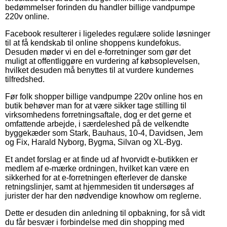
bedømmelser forinden du handler billige vandpumpe
220v online.
Facebook resulterer i ligeledes regulære solide løsninger
til at få kendskab til online shoppens kundefokus.
Desuden møder vi en del e-forretninger som gør det
muligt at offentliggøre en vurdering af købsoplevelsen,
hvilket desuden må benyttes til at vurdere kundernes
tilfredshed.
Før folk shopper billige vandpumpe 220v online hos en
butik behøver man for at være sikker tage stilling til
virksomhedens forretningsaftale, dog er det gerne et
omfattende arbejde, i særdeleshed på de velkendte
byggekæder som Stark, Bauhaus, 10-4, Davidsen, Jem
og Fix, Harald Nyborg, Bygma, Silvan og XL-Byg.
Et andet forslag er at finde ud af hvorvidt e-butikken er
medlem af e-mærke ordningen, hvilket kan være en
sikkerhed for at e-forretningen efterlever de danske
retningslinjer, samt at hjemmesiden tit undersøges af
jurister der har den nødvendige knowhow om reglerne.
Dette er desuden din anledning til opbakning, for så vidt
du får besvær i forbindelse med din shopping med