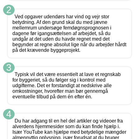
2
Ved opgaver udendørs har vind og vejr stor
betydning. Af den grund skal du med jævne
mellemrum undersøge femdøgnsprognosen i
dagene før igangsættelsen af arbejdet, så du
undgår at det uden du havde regnet med det
begynder at regne absolut lige når du arbejder hårdt
på det krævende byggeprojekt.
3
Typisk vil det være essentielt at lave et regnskab
for byggeriet, så du følger sig i kontrol med
udgifterne. Det er forstandigt at nedskrive alle
omkostninger, hvorefter man bør gennemgå
eventuelle tilbud på dem én efter én.
4
Du har adgang til en hel del artikler og videoer fra
alverdens hjemmesider som du kan finde hjælp i.
Især YouTube kan hjælpe med betydelige mængder
almennyttig oplysning, især forudsat at du bruger