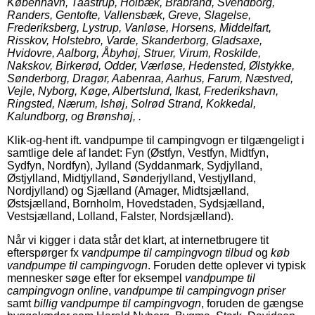
København, Taastrup, Holbæk, Brabrand, Svendborg,
Randers, Gentofte, Vallensbæk, Greve, Slagelse,
Frederiksberg, Lystrup, Vanløse, Horsens, Middelfart,
Risskov, Holstebro, Varde, Skanderborg, Gladsaxe,
Hvidovre, Aalborg, Åbyhøj, Struer, Virum, Roskilde,
Nakskov, Birkerød, Odder, Værløse, Hedensted, Ølstykke,
Sønderborg, Dragør, Aabenraa, Aarhus, Farum, Næstved,
Vejle, Nyborg, Køge, Albertslund, Ikast, Frederikshavn,
Ringsted, Nærum, Ishøj, Solrød Strand, Kokkedal,
Kalundborg, og Brønshøj, .
Klik-og-hent ift. vandpumpe til campingvogn er tilgængeligt i
samtlige dele af landet: Fyn (Østfyn, Vestfyn, Midtfyn,
Sydfyn, Nordfyn), Jylland (Syddanmark, Sydjylland,
Østjylland, Midtjylland, Sønderjylland, Vestjylland,
Nordjylland) og Sjælland (Amager, Midtsjælland,
Østsjælland, Bornholm, Hovedstaden, Sydsjælland,
Vestsjælland, Lolland, Falster, Nordsjælland).
Når vi kigger i data står det klart, at internetbrugere tit
efterspørger fx
vandpumpe til campingvogn tilbud
og
køb
vandpumpe til campingvogn
. Foruden dette oplever vi typisk
mennesker søge efter for eksempel
vandpumpe til
campingvogn online
,
vandpumpe til campingvogn priser
samt
billig vandpumpe til campingvogn
, foruden de gængse