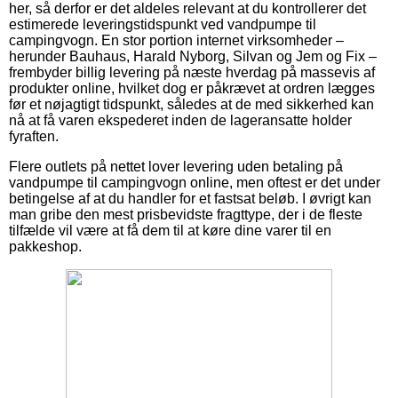
her, så derfor er det aldeles relevant at du kontrollerer det
estimerede leveringstidspunkt ved vandpumpe til
campingvogn. En stor portion internet virksomheder –
herunder Bauhaus, Harald Nyborg, Silvan og Jem og Fix –
frembyder billig levering på næste hverdag på massevis af
produkter online, hvilket dog er påkrævet at ordren lægges
før et nøjagtigt tidspunkt, således at de med sikkerhed kan
nå at få varen ekspederet inden de lageransatte holder
fyraften.
Flere outlets på nettet lover levering uden betaling på
vandpumpe til campingvogn online, men oftest er det under
betingelse af at du handler for et fastsat beløb. I øvrigt kan
man gribe den mest prisbevidste fragttype, der i de fleste
tilfælde vil være at få dem til at køre dine varer til en
pakkeshop.