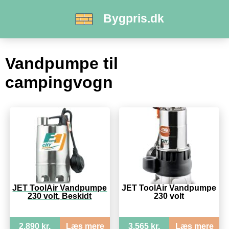
Bygpris.dk
Vandpumpe til
campingvogn
JET ToolAir Vandpumpe
JET ToolAir Vandpumpe
230 volt, Beskidt
230 volt
2.890 kr.
Læs mere
3.565 kr.
Læs mere