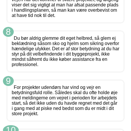
viser det sig vigtigt at man har afsat passende plads
i handlingsplanen, så man kan være overbevist om
at have tid nok til det.
8
Du bør aldrig glemme dit eget helbred, så glem ej
beklædning såsom sko og hjelm som sikring overfor
hændelige ulykker. Det er af stor betydning at du har
styr på dit velbefindende i dit byggeprojekt, ikke
mindst såfremt du ikke køber assistance fra en
professionel.
9
For projekter udendørs har vind og vejr en
betydningsfuld rolle. Således skal du ofte holde øje
med meldingerne om vejret i perioden for arbejdets
start, så det ikke uden du havde regnet med det går
i gang med at piske ned bedst som du er midt i dit
store projekt.
10