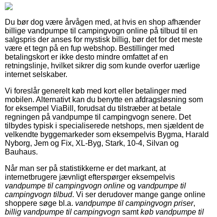
Du bør dog være årvågen med, at hvis en shop afhænder
billige vandpumpe til campingvogn online på tilbud til en
salgspris der anses for mystisk billig, bør det for det meste
være et tegn på en fup webshop. Bestillinger med
betalingskort er ikke desto mindre omfattet af en
retningslinje, hvilket sikrer dig som kunde overfor uærlige
internet selskaber.
Vi foreslår generelt køb med kort eller betalinger med
mobilen. Alternativt kan du benytte en afdragsløsning som
for eksempel ViaBill, forudsat du tilstræber at betale
regningen på vandpumpe til campingvogn senere. Det
tilbydes typisk i specialiserede netshops, men sjældent de
velkendte byggemarkeder som eksempelvis Bygma, Harald
Nyborg, Jem og Fix, XL-Byg, Stark, 10-4, Silvan og
Bauhaus.
Når man ser på statistikkerne er det markant, at
internetbrugere jævnligt efterspørger eksempelvis
vandpumpe til campingvogn online
og
vandpumpe til
campingvogn tilbud
. Vi ser derudover mange gange online
shoppere søge bl.a.
vandpumpe til campingvogn priser
,
billig vandpumpe til campingvogn
samt
køb vandpumpe til