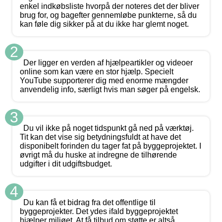
enkel indkøbsliste hvorpå der noteres det der bliver
brug for, og bagefter gennemløbe punkterne, så du
kan føle dig sikker på at du ikke har glemt noget.
2
Der ligger en verden af hjælpeartikler og videoer
online som kan være en stor hjælp. Specielt
YouTube supporterer dig med enorme mængder
anvendelig info, særligt hvis man søger på engelsk.
3
Du vil ikke på noget tidspunkt gå ned på værktøj.
Tit kan det vise sig betydningsfuldt at have det
disponibelt forinden du tager fat på byggeprojektet. I
øvrigt må du huske at indregne de tilhørende
udgifter i dit udgiftsbudget.
4
Du kan få et bidrag fra det offentlige til
byggeprojekter. Det ydes ifald byggeprojektet
hjælper miljøet. At få tilbud om støtte er altså