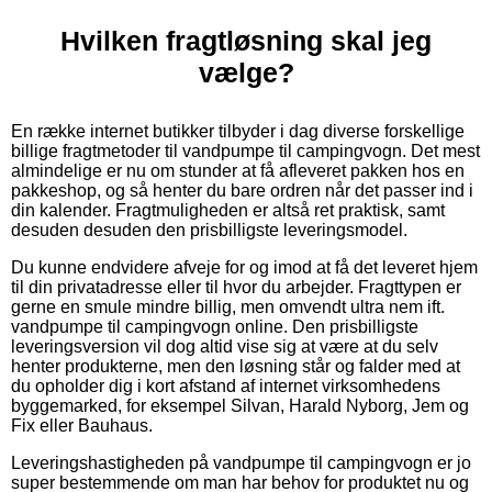
Hvilken fragtløsning skal jeg
vælge?
En række internet butikker tilbyder i dag diverse forskellige
billige fragtmetoder til vandpumpe til campingvogn. Det mest
almindelige er nu om stunder at få afleveret pakken hos en
pakkeshop, og så henter du bare ordren når det passer ind i
din kalender. Fragtmuligheden er altså ret praktisk, samt
desuden desuden den prisbilligste leveringsmodel.
Du kunne endvidere afveje for og imod at få det leveret hjem
til din privatadresse eller til hvor du arbejder. Fragttypen er
gerne en smule mindre billig, men omvendt ultra nem ift.
vandpumpe til campingvogn online. Den prisbilligste
leveringsversion vil dog altid vise sig at være at du selv
henter produkterne, men den løsning står og falder med at
du opholder dig i kort afstand af internet virksomhedens
byggemarked, for eksempel Silvan, Harald Nyborg, Jem og
Fix eller Bauhaus.
Leveringshastigheden på vandpumpe til campingvogn er jo
super bestemmende om man har behov for produktet nu og