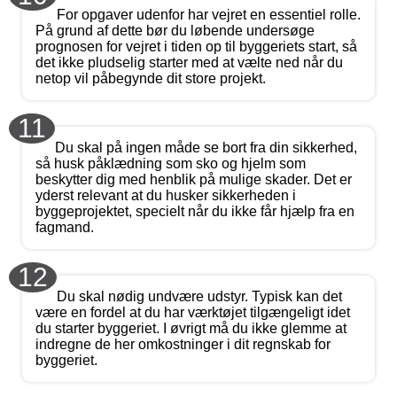
For opgaver udenfor har vejret en essentiel rolle.
På grund af dette bør du løbende undersøge
prognosen for vejret i tiden op til byggeriets start, så
det ikke pludselig starter med at vælte ned når du
netop vil påbegynde dit store projekt.
11
Du skal på ingen måde se bort fra din sikkerhed,
så husk påklædning som sko og hjelm som
beskytter dig med henblik på mulige skader. Det er
yderst relevant at du husker sikkerheden i
byggeprojektet, specielt når du ikke får hjælp fra en
fagmand.
12
Du skal nødig undvære udstyr. Typisk kan det
være en fordel at du har værktøjet tilgængeligt idet
du starter byggeriet. I øvrigt må du ikke glemme at
indregne de her omkostninger i dit regnskab for
byggeriet.