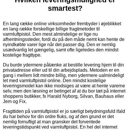
smartest?
En lang række online virksomheder frembyder i øjeblikket
en lang række forskellige billige fragtmetoder til
varmluftpistol. Den mest almindelige er lige nu
afhentningssteder, fordi du på den måde nemt kan hente de
nyindkøbte varer lige når det passer dig. Den er nemlig
usædvanlig let gængelig, samt ofte ligeledes den mindst
kostelige fragttype.
Du burde ydermere påtænke at bestille levering hjem til din
privatadresse eller ud til din arbejdsplads. Metoden er en
gang i mellem lidt mindre billig, men ydermere ualmindeligt
let med varmluftpistol online. Den mindst kostelige
leveringsmodel kan ikke modsiges at være at hente varerne
selv, men den løsning er betinget af at du bor tæt på internet
shoppens butikker, fx Harald Nyborg, Silvan, Bauhaus eller
Jem og Fix.
Fragttiden på varmluftpistol er jo særligt betydningsfuld ifald
du har behov for din ordre fluks, og af den grund er det
nemlig fornuftigt at man gransker det forventede
leveringstidspunkt ved varmluftpistol. En hel del internet