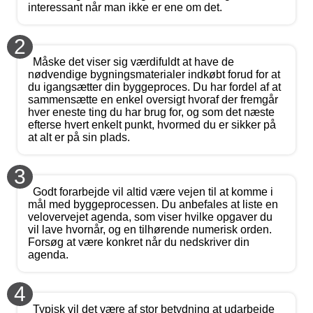
interessant når man ikke er ene om det.
2
Måske det viser sig værdifuldt at have de
nødvendige bygningsmaterialer indkøbt forud for at
du igangsætter din byggeproces. Du har fordel af at
sammensætte en enkel oversigt hvoraf der fremgår
hver eneste ting du har brug for, og som det næste
efterse hvert enkelt punkt, hvormed du er sikker på
at alt er på sin plads.
3
Godt forarbejde vil altid være vejen til at komme i
mål med byggeprocessen. Du anbefales at liste en
velovervejet agenda, som viser hvilke opgaver du
vil lave hvornår, og en tilhørende numerisk orden.
Forsøg at være konkret når du nedskriver din
agenda.
4
Typisk vil det være af stor betydning at udarbejde