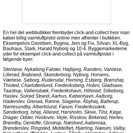
En hel del webbutikker frembyder click-and-collect hvor man
køber billig varmluftpistol online men afhenter i butikken.
Eksempelvis Davidsen, Bygma, Jem og Fix, Silvan, XL-Byg,
Bauhaus, Stark, Harald Nyborg og 10-4. Byggemarkederne
yder for eksempel click-and-collect på varmluftpistol i
følgende byer:
Stenløse, Nykøbing Falster, Højbjerg, Randers, Vanløse,
Lillerød, Brabrand, Skanderborg, Nyborg, Horsens,
Værløse, Søborg, Rudersdal, Herning, Esbjerg, Brønshøj,
Thisted, Charlottenlund, Frederiksberg, Hobro, Gladsaxe,
Taastrup, Vallensbæk, Frederikshavn, Hillerød, Silkeborg,
Haslev, Solrød Strand, Aarhus, København, Aalborg,
Haderslev, Grenaa, Rønne, Slagelse, Åbyhøj, Ballerup,
Nørresundby, Albertslund, Farum, Frederiksværk,
Sønderborg, Ishøj, Allerød, Hørsholm, Skive, Tilst, Køge,
Dragør, Odder, Hvidovre, Vejle, Risskov, Birkerød, Herlev,
Brøndby, Gentofte, Glostrup, Næstved, Aabenraa,
Brønderslev, Ringsted, Middelfart, Hjørring, Nærum, Valby,