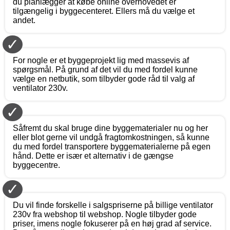
du planlægger at købe online overhovedet er
tilgængelig i byggecenteret. Ellers må du vælge et
andet.
✓
For nogle er et byggeprojekt lig med massevis af
spørgsmål. På grund af det vil du med fordel kunne
vælge en netbutik, som tilbyder gode råd til valg af
ventilator 230v.
✓
Såfremt du skal bruge dine byggematerialer nu og her
eller blot gerne vil undgå fragtomkostningen, så kunne
du med fordel transportere byggematerialerne på egen
hånd. Dette er især et alternativ i de gængse
byggecentre.
✓
Du vil finde forskelle i salgspriserne på billige ventilator
230v fra webshop til webshop. Nogle tilbyder gode
priser, imens nogle fokuserer på en høj grad af service.