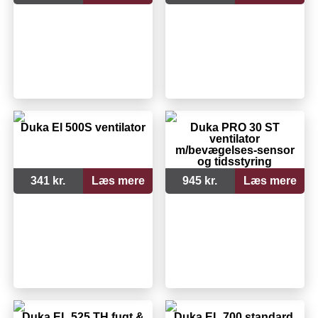
Duka El 500S ventilator
Duka PRO 30 ST
ventilator
m/bevægelses-sensor
og tidsstyring
341 kr.
Læs mere
945 kr.
Læs mere
Duka EL 525 TH fugt &
Duka EL 700 standard,