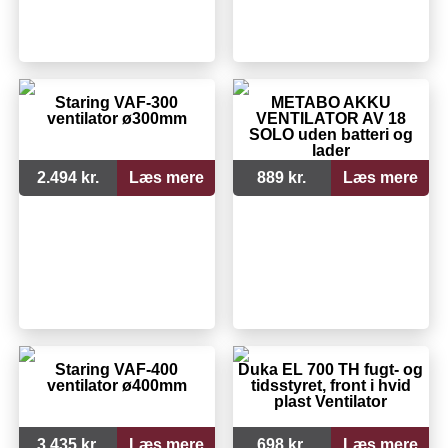
Staring VAF-300
METABO AKKU
ventilator ø300mm
VENTILATOR AV 18
SOLO uden batteri og
lader
2.494 kr.
Læs mere
889 kr.
Læs mere
Staring VAF-400
Duka EL 700 TH fugt- og
ventilator ø400mm
tidsstyret, front i hvid
plast Ventilator
3.435 kr.
Læs mere
698 kr.
Læs mere