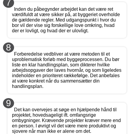
7
Inden du påbegynder arbejdet kan det være ret
værdifuldt at være sikker på, at byggeriet overholde
de gældende regler. Med udgangspunkt i hvor du
bor vil der vise sig forskellige love omkring, hvad
der er lovligt, og hvad der er ulovligt.
8
Forberedelse vedbliver at være metoden til et
uproblematisk forløb med byggeprocessen. Du bør
liste en klar handlingsplan, som dikterer hvilke
arbejdsopgaver der laves hvornår, og som ligeledes
indeholder en prioriteret rækkefølge. Det anbefales
at være konkret når du sammensætter din
handlingsplan.
9
Det kan overvejes at søge en hjælpende hånd til
projektet, hovedsageligt ift. omfangsrige
ombygninger. Krævende projekter kræver mere end
en person. I øvrigt vil det være mere produktivt og
sjovere når man ikke er alene om det.