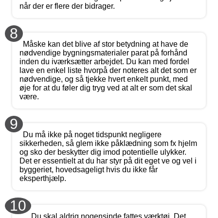
når der er flere der bidrager.
8
Måske kan det blive af stor betydning at have de
nødvendige bygningsmaterialer parat på forhånd
inden du iværksætter arbejdet. Du kan med fordel
lave en enkel liste hvorpå der noteres alt det som er
nødvendige, og så tjekke hvert enkelt punkt, med
øje for at du føler dig tryg ved at alt er som det skal
være.
9
Du må ikke på noget tidspunkt negligere
sikkerheden, så glem ikke påklædning som fx hjelm
og sko der beskytter dig imod potentielle ulykker.
Det er essentielt at du har styr på dit eget ve og vel i
byggeriet, hovedsageligt hvis du ikke får
eksperthjælp.
10
Du skal aldrig nogensinde fattes værktøj. Det