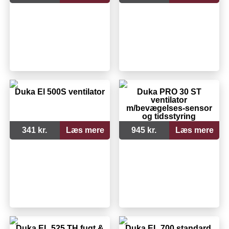
Duka El 500S ventilator
Duka PRO 30 ST
ventilator
m/bevægelses-sensor
og tidsstyring
341 kr.
Læs mere
945 kr.
Læs mere
Duka EL 525 TH fugt &
Duka EL 700 standard,