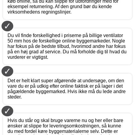
køb online, så du kan slippe for udfordringer med for
eksempel returnering. Af den grund bør du kende
virksomhedens regningslinjer.
✓
Du vil finde forskellighed i priserne på billige ventilator
50 mm hos de forskellige online byggemarkeder. Nogle
har fokus på de bedste tilbud, hvorimod andre har fokus
på en høj grad af service. Du må forholde dig til hvad du
vurderer er vigtigst.
✓
Det er helt klart super afgørende at undersøge, om den
vare du er på udkig efter online faktisk er på lager i det
pågældende byggemarked. Hvis ikke må du lede andre
steder.
✓
Hvis du står og skal bruge varerne nu og her eller bare
ønsker at slippe for leveringsomkostningen, så kunne
du med fordel køre byggematerialerne selv. Dette er