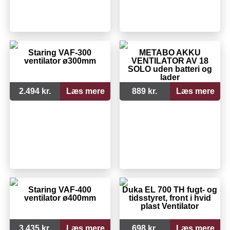
Staring VAF-300
METABO AKKU
ventilator ø300mm
VENTILATOR AV 18
SOLO uden batteri og
lader
2.494 kr.
Læs mere
889 kr.
Læs mere
Staring VAF-400
Duka EL 700 TH fugt- og
ventilator ø400mm
tidsstyret, front i hvid
plast Ventilator
3.435 kr.
Læs mere
698 kr.
Læs mere