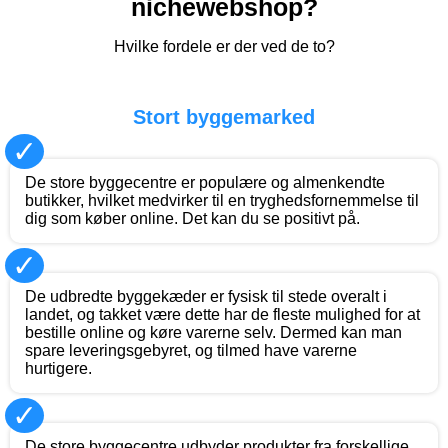
nichewebshop?
Hvilke fordele er der ved de to?
Stort byggemarked
✓
De store byggecentre er populære og almenkendte
butikker, hvilket medvirker til en tryghedsfornemmelse til
dig som køber online. Det kan du se positivt på.
✓
De udbredte byggekæder er fysisk til stede overalt i
landet, og takket være dette har de fleste mulighed for at
bestille online og køre varerne selv. Dermed kan man
spare leveringsgebyret, og tilmed have varerne
hurtigere.
✓
De store byggecentre udbyder produkter fra forskellige