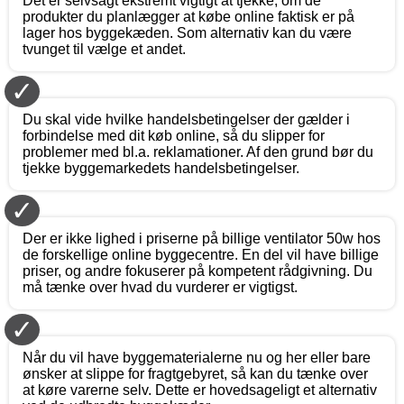
Det er selvsagt ekstremt vigtigt at tjekke, om de
produkter du planlægger at købe online faktisk er på
lager hos byggekæden. Som alternativ kan du være
tvunget til vælge et andet.
✓
Du skal vide hvilke handelsbetingelser der gælder i
forbindelse med dit køb online, så du slipper for
problemer med bl.a. reklamationer. Af den grund bør du
tjekke byggemarkedets handelsbetingelser.
✓
Der er ikke lighed i priserne på billige ventilator 50w hos
de forskellige online byggecentre. En del vil have billige
priser, og andre fokuserer på kompetent rådgivning. Du
må tænke over hvad du vurderer er vigtigst.
✓
Når du vil have byggematerialerne nu og her eller bare
ønsker at slippe for fragtgebyret, så kan du tænke over
at køre varerne selv. Dette er hovedsageligt et alternativ