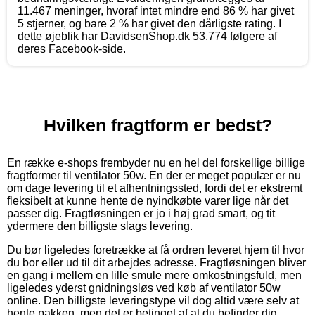
11.467 meninger, hvoraf intet mindre end 86 % har givet
5 stjerner, og bare 2 % har givet den dårligste rating. I
dette øjeblik har DavidsenShop.dk 53.774 følgere af
deres Facebook-side.
Hvilken fragtform er bedst?
En række e-shops frembyder nu en hel del forskellige billige
fragtformer til ventilator 50w. En der er meget populær er nu
om dage levering til et afhentningssted, fordi det er ekstremt
fleksibelt at kunne hente de nyindkøbte varer lige når det
passer dig. Fragtløsningen er jo i høj grad smart, og tit
ydermere den billigste slags levering.
Du bør ligeledes foretrække at få ordren leveret hjem til hvor
du bor eller ud til dit arbejdes adresse. Fragtløsningen bliver
en gang i mellem en lille smule mere omkostningsfuld, men
ligeledes yderst gnidningsløs ved køb af ventilator 50w
online. Den billigste leveringstype vil dog altid være selv at
hente pakken, men det er betinget af at du befinder dig