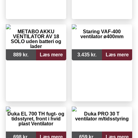
METABO AKKU
Staring VAF-400
VENTILATOR AV 18
ventilator ø400mm
SOLO uden batteri og
lader
889 kr.
Læs mere
3.435 kr.
Læs mere
Duka EL 700 TH fugt- og
Duka PRO 30 T
tidsstyret, front i hvid
ventilator m/tidsstyring
plast Ventilator
698 kr.
Læs mere
659 kr.
Læs mere