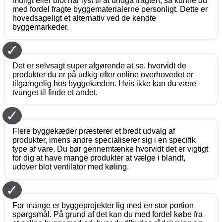
muligt eller blot har lyst til at undgå fragten, så kunne du
med fordel fragte byggematerialerne personligt. Dette er
hovedsageligt et alternativ ved de kendte
byggemarkeder.
✓
Det er selvsagt super afgørende at se, hvorvidt de
produkter du er på udkig efter online overhovedet er
tilgængelig hos byggekæden. Hvis ikke kan du være
tvunget til finde et andet.
✓
Flere byggekæder præsterer et bredt udvalg af
produkter, imens andre specialiserer sig i en specifik
type af vare. Du bør gennemtænke hvorvidt det er vigtigt
for dig at have mange produkter at vælge i blandt,
udover blot ventilator med køling.
✓
For mange er byggeprojekter lig med en stor portion
spørgsmål. På grund af det kan du med fordel købe fra