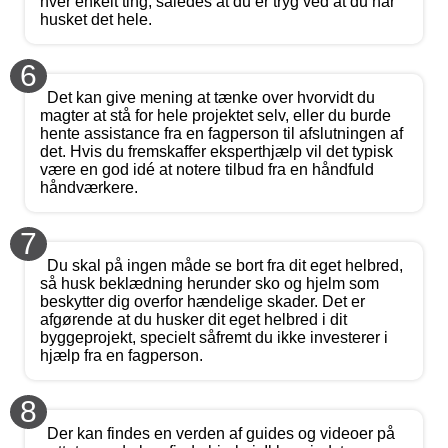
hver enkelt ting, således at du er tryg ved at du har
husket det hele.
6
Det kan give mening at tænke over hvorvidt du
magter at stå for hele projektet selv, eller du burde
hente assistance fra en fagperson til afslutningen af
det. Hvis du fremskaffer eksperthjælp vil det typisk
være en god idé at notere tilbud fra en håndfuld
håndværkere.
7
Du skal på ingen måde se bort fra dit eget helbred,
så husk beklædning herunder sko og hjelm som
beskytter dig overfor hændelige skader. Det er
afgørende at du husker dit eget helbred i dit
byggeprojekt, specielt såfremt du ikke investerer i
hjælp fra en fagperson.
8
Der kan findes en verden af guides og videoer på