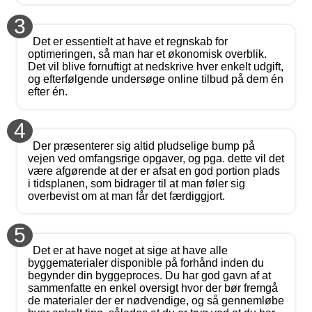
3
Det er essentielt at have et regnskab for
optimeringen, så man har et økonomisk overblik.
Det vil blive fornuftigt at nedskrive hver enkelt udgift,
og efterfølgende undersøge online tilbud på dem én
efter én.
4
Der præsenterer sig altid pludselige bump på
vejen ved omfangsrige opgaver, og pga. dette vil det
være afgørende at der er afsat en god portion plads
i tidsplanen, som bidrager til at man føler sig
overbevist om at man får det færdiggjort.
5
Det er at have noget at sige at have alle
byggematerialer disponible på forhånd inden du
begynder din byggeproces. Du har god gavn af at
sammenfatte en enkel oversigt hvor der bør fremgå
de materialer der er nødvendige, og så gennemløbe