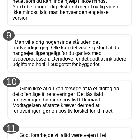
nettet som du kan finde hjælp i. Ikke mindst
YouTube bringer dig ekstremt meget nyttig viden,
ikke mindst ifald man benytter den engelske
version.
9
Man vil aldrig nogensinde stå uden det
nødvendige grej. Ofte kan det vise sig klogt at du
har grejet tilgængeligt før du går løs med
byggeprocessen. Derudover er det godt at inkludere
udgifterne hertil i budgettet for byggeriet.
10
Glem ikke at du kan forsøge at få et bidrag fra
det offentlige til renoveringer. Det fås ifald
renoveringen bidrager positivt til klimaet.
Modtagelsen af støtte kræver dermed at
renoveringen gør en positiv forskel for klimaet.
11
Godt forarbejde vil altid være vejen til et