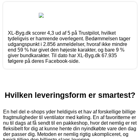
XL-Byg.dk scorer 4,3 ud af 5 på Trustpilot, hvilket
tydeligvis er hamrende overlegent. Bedømmelsen tager
udgangspunkt i 2.856 anmeldelser, hvoraf ikke mindre
end 59 % har givet den højeste karakter, og bare 9 %
giver bundkarakter. Til dato har XL-Byg.dk 67.935
følgere på deres Facebook-side.
Hvilken leveringsform er smartest?
En hel del e-shops yder heldigvis et hav af forskellige billige
fragtmuligheder til ventilator med køling. En af favoritterne er
nu til dags at få sendt til en pakkeshop, hvor det nemlig er ret
fleksibelt for dig at kunne hente din nyindkøbte vare den dag
der passer dig. Metoden er nemlig rigtig ukompliceret, og
typisk tillige den billigste slags levering.