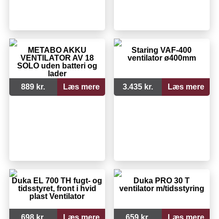
METABO AKKU
Staring VAF-400
VENTILATOR AV 18
ventilator ø400mm
SOLO uden batteri og
lader
889 kr.
Læs mere
3.435 kr.
Læs mere
Duka EL 700 TH fugt- og
Duka PRO 30 T
tidsstyret, front i hvid
ventilator m/tidsstyring
plast Ventilator
698 kr.
Læs mere
659 kr.
Læs mere