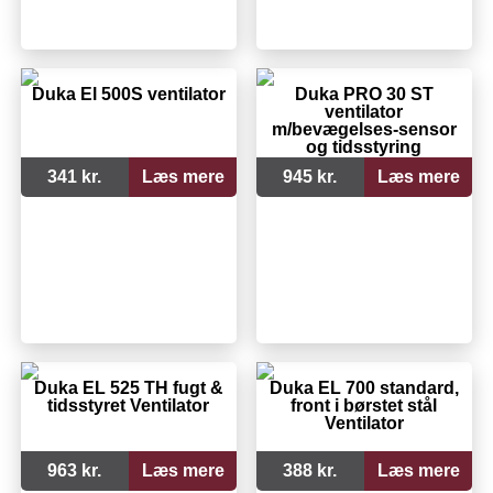
Duka El 500S ventilator
Duka PRO 30 ST
ventilator
m/bevægelses-sensor
og tidsstyring
341 kr.
Læs mere
945 kr.
Læs mere
Duka EL 525 TH fugt &
Duka EL 700 standard,
tidsstyret Ventilator
front i børstet stål
Ventilator
963 kr.
Læs mere
388 kr.
Læs mere