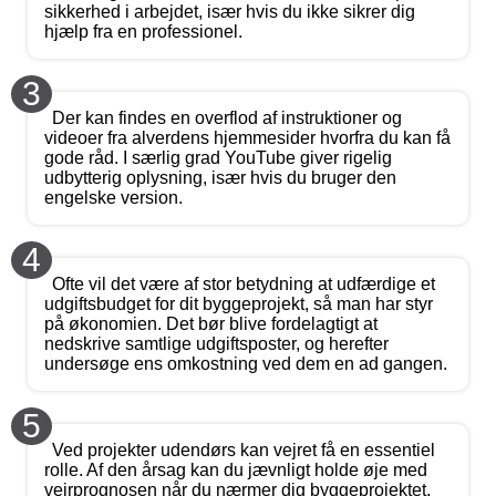
sikkerhed i arbejdet, især hvis du ikke sikrer dig
hjælp fra en professionel.
3
Der kan findes en overflod af instruktioner og
videoer fra alverdens hjemmesider hvorfra du kan få
gode råd. I særlig grad YouTube giver rigelig
udbytterig oplysning, især hvis du bruger den
engelske version.
4
Ofte vil det være af stor betydning at udfærdige et
udgiftsbudget for dit byggeprojekt, så man har styr
på økonomien. Det bør blive fordelagtigt at
nedskrive samtlige udgiftsposter, og herefter
undersøge ens omkostning ved dem en ad gangen.
5
Ved projekter udendørs kan vejret få en essentiel
rolle. Af den årsag kan du jævnligt holde øje med
vejrprognosen når du nærmer dig byggeprojektet,