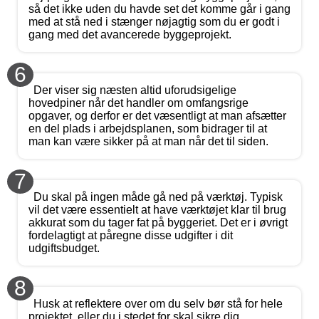
så det ikke uden du havde set det komme går i gang
med at stå ned i stænger nøjagtig som du er godt i
gang med det avancerede byggeprojekt.
6
Der viser sig næsten altid uforudsigelige
hovedpiner når det handler om omfangsrige
opgaver, og derfor er det væsentligt at man afsætter
en del plads i arbejdsplanen, som bidrager til at
man kan være sikker på at man når det til siden.
7
Du skal på ingen måde gå ned på værktøj. Typisk
vil det være essentielt at have værktøjet klar til brug
akkurat som du tager fat på byggeriet. Det er i øvrigt
fordelagtigt at påregne disse udgifter i dit
udgiftsbudget.
8
Husk at reflektere over om du selv bør stå for hele
projektet, eller du i stedet for skal sikre dig