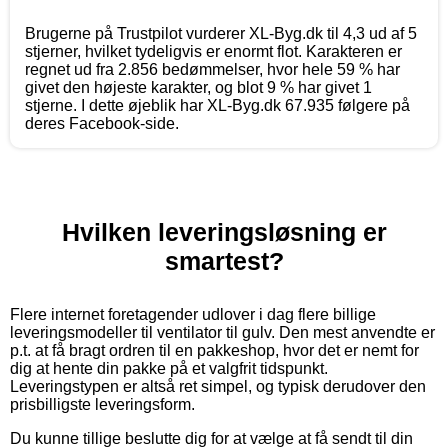
Brugerne på Trustpilot vurderer XL-Byg.dk til 4,3 ud af 5
stjerner, hvilket tydeligvis er enormt flot. Karakteren er
regnet ud fra 2.856 bedømmelser, hvor hele 59 % har
givet den højeste karakter, og blot 9 % har givet 1
stjerne. I dette øjeblik har XL-Byg.dk 67.935 følgere på
deres Facebook-side.
Hvilken leveringsløsning er
smartest?
Flere internet foretagender udlover i dag flere billige
leveringsmodeller til ventilator til gulv. Den mest anvendte er
p.t. at få bragt ordren til en pakkeshop, hvor det er nemt for
dig at hente din pakke på et valgfrit tidspunkt.
Leveringstypen er altså ret simpel, og typisk derudover den
prisbilligste leveringsform.
Du kunne tillige beslutte dig for at vælge at få sendt til din