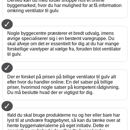
Derved kan du med fordel shoppe hos et online
byggemarked, hvor du har mulighed for at få information
omkring ventilator til gulv.
✓
Nogle byggecentre præsterer et bredt udvalg, imens
øvrige specialiserer sig i en bestemt varegruppe. Du
skal afveje om det er essentielt for dig at du har mange
forskellige varetyper at vælge fra, foruden blot ventilator
til gulv.
✓
Der er forskel på prisen på billige ventilator til gulv alt
efter hvor du handler online. En del satser på billige
priser, hvorimod nogle satser på kompetent rådgivning.
Du må beslutte hvad der er vigtigst for dig.
✓
Ifald du skal bruge produkterne nu og her eller bare har
lyst til at undvære fragtgebyret, så kan du tænke over at
hente byggematerialerne på eget initiativ. Dette er