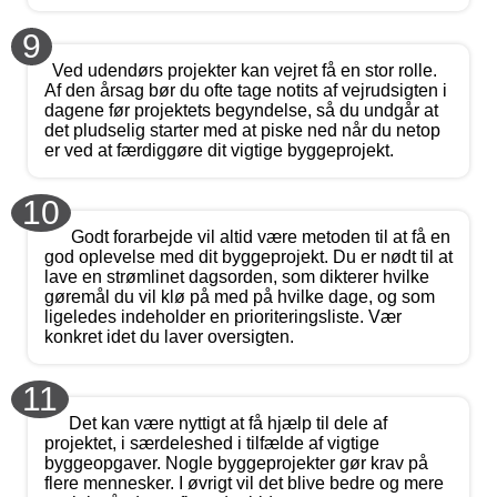
9
Ved udendørs projekter kan vejret få en stor rolle.
Af den årsag bør du ofte tage notits af vejrudsigten i
dagene før projektets begyndelse, så du undgår at
det pludselig starter med at piske ned når du netop
er ved at færdiggøre dit vigtige byggeprojekt.
10
Godt forarbejde vil altid være metoden til at få en
god oplevelse med dit byggeprojekt. Du er nødt til at
lave en strømlinet dagsorden, som dikterer hvilke
gøremål du vil klø på med på hvilke dage, og som
ligeledes indeholder en prioriteringsliste. Vær
konkret idet du laver oversigten.
11
Det kan være nyttigt at få hjælp til dele af
projektet, i særdeleshed i tilfælde af vigtige
byggeopgaver. Nogle byggeprojekter gør krav på
flere mennesker. I øvrigt vil det blive bedre og mere