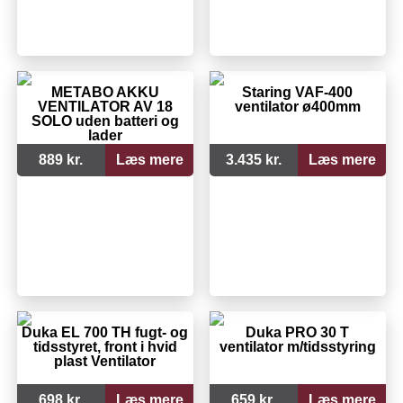
METABO AKKU
Staring VAF-400
VENTILATOR AV 18
ventilator ø400mm
SOLO uden batteri og
lader
889 kr.
Læs mere
3.435 kr.
Læs mere
Duka EL 700 TH fugt- og
Duka PRO 30 T
tidsstyret, front i hvid
ventilator m/tidsstyring
plast Ventilator
698 kr.
Læs mere
659 kr.
Læs mere