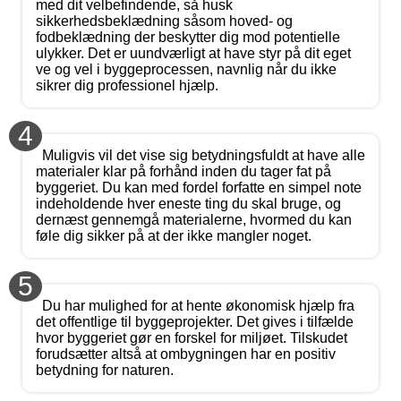
med dit velbefindende, så husk
sikkerhedsbeklædning såsom hoved- og
fodbeklædning der beskytter dig mod potentielle
ulykker. Det er uundværligt at have styr på dit eget
ve og vel i byggeprocessen, navnlig når du ikke
sikrer dig professionel hjælp.
4
Muligvis vil det vise sig betydningsfuldt at have alle
materialer klar på forhånd inden du tager fat på
byggeriet. Du kan med fordel forfatte en simpel note
indeholdende hver eneste ting du skal bruge, og
dernæst gennemgå materialerne, hvormed du kan
føle dig sikker på at der ikke mangler noget.
5
Du har mulighed for at hente økonomisk hjælp fra
det offentlige til byggeprojekter. Det gives i tilfælde
hvor byggeriet gør en forskel for miljøet. Tilskudet
forudsætter altså at ombygningen har en positiv
betydning for naturen.